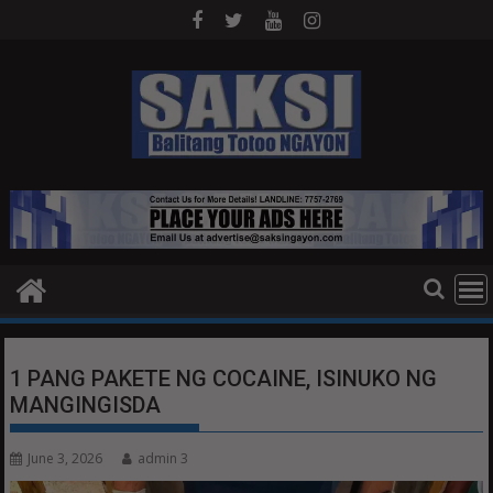
Skip
to
content
1 PANG PAKETE NG COCAINE, ISINUKO NG
MANGINGISDA
June 3, 2026
admin 3