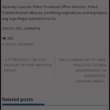
Ayon kay Quezon Police Provincial Office Director, Police
Colonel Romulo Albacea, posibleng nagmula pa sa ibang bansa
ang mga illegal substance na ito.
(NILOU DEL CARMEN)
260
,
BALITA
PROBINSIYA
Post
P198K PUSLIT NA YOSI
MALACAÑANG KAY VP SARA:
navigation
NASABAT NG PNP-MARITIME
PAGLILINIS SA MGA
GROUP
NASASANGKOT SA
KORUPSYON,
NAKAAALARMA
Related posts