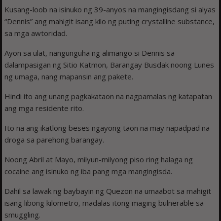
Kusang-loob na isinuko ng 39-anyos na mangingisdang si alyas
“Dennis” ang mahigit isang kilo ng puting crystalline substance,
sa mga awtoridad.
Ayon sa ulat, nangunguha ng alimango si Dennis sa
dalampasigan ng Sitio Katmon, Barangay Busdak noong Lunes
ng umaga, nang mapansin ang pakete.
Hindi ito ang unang pagkakataon na nagpamalas ng katapatan
ang mga residente rito.
Ito na ang ikatlong beses ngayong taon na may napadpad na
droga sa parehong barangay.
Noong Abril at Mayo, milyun-milyong piso ring halaga ng
cocaine ang isinuko ng iba pang mga mangingisda.
Dahil sa lawak ng baybayin ng Quezon na umaabot sa mahigit
isang libong kilometro, madalas itong maging bulnerable sa
smuggling.