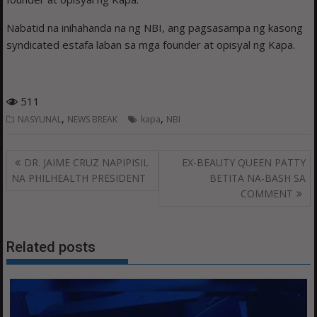
Nabatid na inihahanda na ng NBI, ang pagsasampa ng kasong
syndicated estafa laban sa mga founder at opisyal ng Kapa.
511
,
,
NASYUNAL
NEWS BREAK
kapa
NBI
Post
DR. JAIME CRUZ NAPIPISIL
EX-BEAUTY QUEEN PATTY
navigation
NA PHILHEALTH PRESIDENT
BETITA NA-BASH SA
COMMENT
Related posts