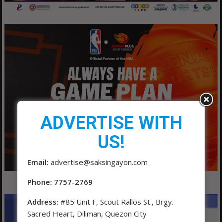
ADVERTISE WITH
US!
Email:
advertise@saksingayon.com
Phone: 7757-2769
Address:
#85 Unit F, Scout Rallos St., Brgy.
Sacred Heart, Diliman, Quezon City