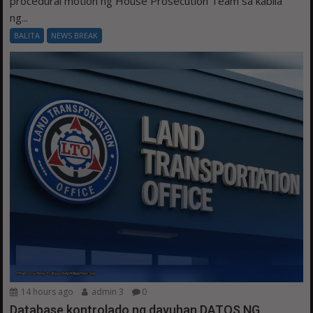
procedural motion ng House Prosecution Team sa kabila
ng...
BALITA
NEWS BREAK
14 hours ago
admin 3
0
Database kontrolado ng dayuhan DATOS NG