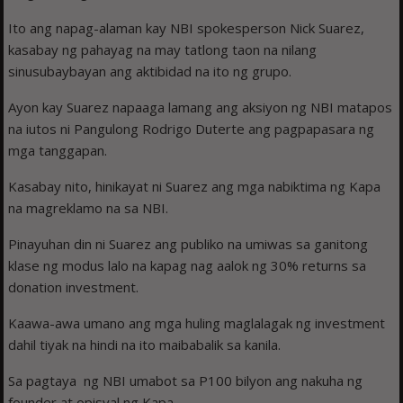
Ito ang napag-alaman kay NBI spokesperson Nick Suarez,
kasabay ng pahayag na may tatlong taon na nilang
sinusubaybayan ang aktibidad na ito ng grupo.
Ayon kay Suarez napaaga lamang ang aksiyon ng NBI matapos
na iutos ni Pangulong Rodrigo Duterte ang pagpapasara ng
mga tanggapan.
Kasabay nito, hinikayat ni Suarez ang mga nabiktima ng Kapa
na magreklamo na sa NBI.
Pinayuhan din ni Suarez ang publiko na umiwas sa ganitong
klase ng modus lalo na kapag nag aalok ng 30% returns sa
donation investment.
Kaawa-awa umano ang mga huling maglalagak ng investment
dahil tiyak na hindi na ito maibabalik sa kanila.
Sa pagtaya ng NBI umabot sa P100 bilyon ang nakuha ng
founder at opisyal ng Kapa.