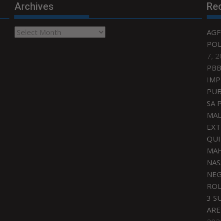
Archives
Re
Archives
AGF
POL
7, 
PBB
IMP
PUB
SA 
MAL
EXT
QU
MAH
NAS
NEG
ROL
3 S
ARE