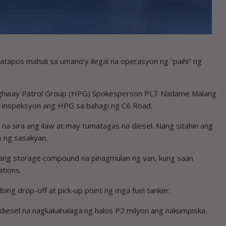
pos mahuli sa umano’y ilegal na operasyon ng “paihi” ng
-Highway Patrol Group (HPG) Spokesperson PLT Nadame Malang
 inspeksyon ang HPG sa bahagi ng C6 Road.
a sira ang ilaw at may tumatagas na diesel. Nang sitahin ang
o ng sasakyan.
isang storage compound na pinagmulan ng van, kung saan
ations.
ng drop-off at pick-up point ng mga fuel tanker.
diesel na nagkakahalaga ng halos P2 milyon ang nakumpiska.