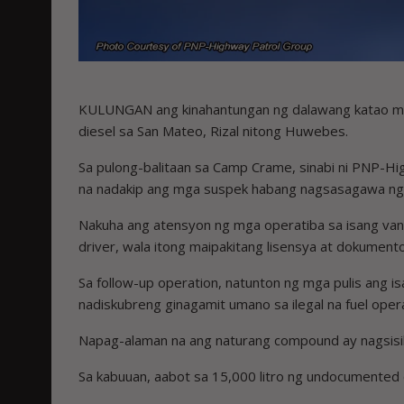
KULUNGAN ang kinahantungan ng dalawang katao mata
diesel sa San Mateo, Rizal nitong Huwebes.
Sa pulong-balitaan sa Camp Crame, sinabi ni PNP
na nadakip ang mga suspek habang nagsasagawa ng
Nakuha ang atensyon ng mga operatiba sa isang van n
driver, wala itong maipakitang lisensya at dokument
Sa follow-up operation, natunton ng mga pulis ang 
nadiskubreng ginagamit umano sa ilegal na fuel oper
Napag-alaman na ang naturang compound ay nagsisilbi
Sa kabuuan, aabot sa 15,000 litro ng undocumented 