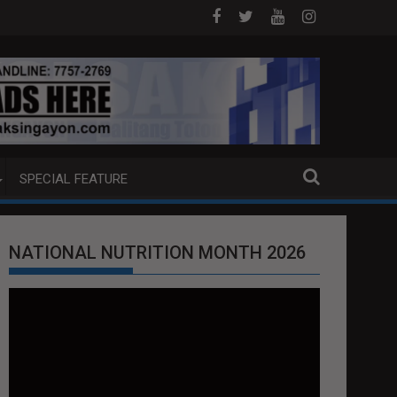
J ANG EXTRADITION REQUEST NG U.S. LABAN KAY QUIBOLOY
MAHIGIT P21-M HALAGANG SMUGGLED CIG
SPECIAL FEATURE
NATIONAL NUTRITION MONTH 2026
Video
Player