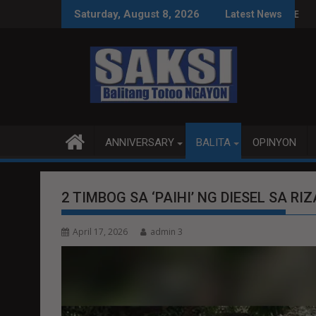
Skip
 SA WPS O MAGBITIW
 KONGRESO NA SUSPENDIHIN IMPLEMENTASYON NG RPVARA
PUBLIKO HINIKAYAT NI SP
Saturday, August 8, 2026
Latest News
to
content
ANNIVERSARY
BALITA
OPINYON
2 TIMBOG SA ‘PAIHI’ NG DIESEL SA RIZ
April 17, 2026
admin 3