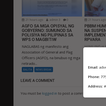
21 hours ago
admin 3
0
21 hours ag
AGFO SA MGA OPISYAL NG
PBBM HUM
GOBYERNO: SUMUNOD SA
NA SUSPEN
POLISIYA NG PILIPINAS SA
IMPLEMEN
WPS O MAGBITIW
RPVARA
NAGLABAS ng manifesto ang
HINILING ni 
Association of General and Flag
Marcos Jr. s
Officers (AGFO), na binubuo ng mga
suspendihin
retirado...
Real Property
Email:
adv
BALITA
NEWS BREAK
BALITA
NEWS
Phone: 77
LEAVE A COMMENT
Address:
#
You must be
logged in
to post a comment.