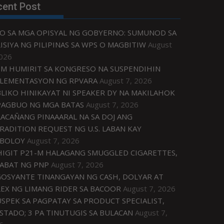
cent Post
O SA MGA OPISYAL NG GOBYERNO: SUMUNOD SA
ISIYA NG PILIPINAS SA WPS O MAGBITIW
August
2026
M HUMIRIT SA KONGRESO NA SUSPENDIHIN
LEMENTASYON NG RPVARA
August 7, 2026
LIKO HINIKAYAT NI SPEAKER DY NA MAKILAHOK
PAGBUO NG MGA BATAS
August 7, 2026
ACAÑANG PINAAARAL NA SA DOJ ANG
RADITION REQUEST NG U.S. LABAN KAY
IBOLOY
August 7, 2026
IGIT P21-M HALAGANG SMUGGLED CIGARETTES,
ABAT NG PNP
August 7, 2026
OSYANTE TINANGAYAN NG CASH, DOLYAR AT
EX NG LIMANG RIDER SA BACOOR
August 7, 2026
USPEK SA PAGPATAY SA PRODUCT SPECIALIST,
STADO; 3 PA TINUTUGIS SA BULACAN
August 7,