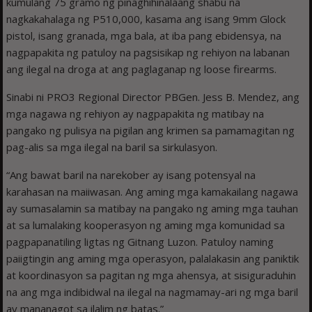
kumulang 75 gramo ng pinaghihinalaang shabu na
nagkakahalaga ng P510,000, kasama ang isang 9mm Glock
pistol, isang granada, mga bala, at iba pang ebidensya, na
nagpapakita ng patuloy na pagsisikap ng rehiyon na labanan
ang ilegal na droga at ang paglaganap ng loose firearms.
Sinabi ni PRO3 Regional Director PBGen. Jess B. Mendez, ang
mga nagawa ng rehiyon ay nagpapakita ng matibay na
pangako ng pulisya na pigilan ang krimen sa pamamagitan ng
pag-alis sa mga ilegal na baril sa sirkulasyon.
“Ang bawat baril na narekober ay isang potensyal na
karahasan na maiiwasan. Ang aming mga kamakailang nagawa
ay sumasalamin sa matibay na pangako ng aming mga tauhan
at sa lumalaking kooperasyon ng aming mga komunidad sa
pagpapanatiling ligtas ng Gitnang Luzon. Patuloy naming
paiigtingin ang aming mga operasyon, palalakasin ang paniktik
at koordinasyon sa pagitan ng mga ahensya, at sisiguraduhin
na ang mga indibidwal na ilegal na nagmamay-ari ng mga baril
ay mananagot sa ilalim ng batas.”