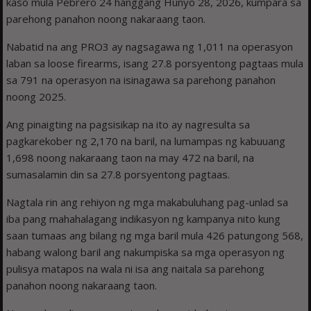
kaso mula Pebrero 24 hanggang Hunyo 28, 2026, kumpara sa
parehong panahon noong nakaraang taon.
Nabatid na ang PRO3 ay nagsagawa ng 1,011 na operasyon
laban sa loose firearms, isang 27.8 porsyentong pagtaas mula
sa 791 na operasyon na isinagawa sa parehong panahon
noong 2025.
Ang pinaigting na pagsisikap na ito ay nagresulta sa
pagkarekober ng 2,170 na baril, na lumampas ng kabuuang
1,698 noong nakaraang taon na may 472 na baril, na
sumasalamin din sa 27.8 porsyentong pagtaas.
Nagtala rin ang rehiyon ng mga makabuluhang pag-unlad sa
iba pang mahahalagang indikasyon ng kampanya nito kung
saan tumaas ang bilang ng mga baril mula 426 patungong 568,
habang walong baril ang nakumpiska sa mga operasyon ng
pulisya matapos na wala ni isa ang naitala sa parehong
panahon noong nakaraang taon.