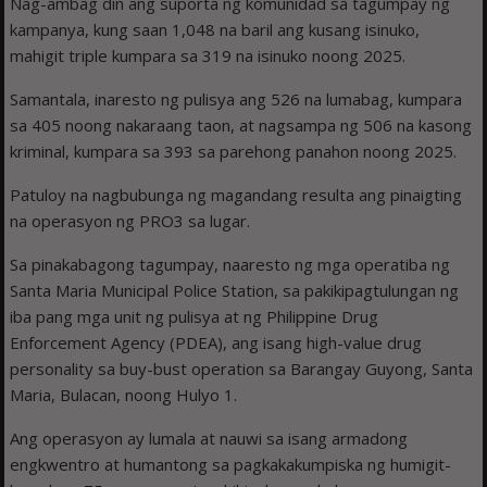
Nag-ambag din ang suporta ng komunidad sa tagumpay ng
kampanya, kung saan 1,048 na baril ang kusang isinuko,
mahigit triple kumpara sa 319 na isinuko noong 2025.
Samantala, inaresto ng pulisya ang 526 na lumabag, kumpara
sa 405 noong nakaraang taon, at nagsampa ng 506 na kasong
kriminal, kumpara sa 393 sa parehong panahon noong 2025.
Patuloy na nagbubunga ng magandang resulta ang pinaigting
na operasyon ng PRO3 sa lugar.
Sa pinakabagong tagumpay, naaresto ng mga operatiba ng
Santa Maria Municipal Police Station, sa pakikipagtulungan ng
iba pang mga unit ng pulisya at ng Philippine Drug
Enforcement Agency (PDEA), ang isang high-value drug
personality sa buy-bust operation sa Barangay Guyong, Santa
Maria, Bulacan, noong Hulyo 1.
Ang operasyon ay lumala at nauwi sa isang armadong
engkwentro at humantong sa pagkakakumpiska ng humigit-