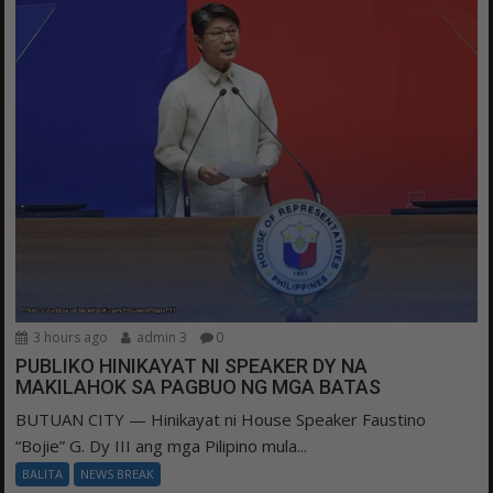
3 hours ago
admin 3
0
PUBLIKO HINIKAYAT NI SPEAKER DY NA
MAKILAHOK SA PAGBUO NG MGA BATAS
BUTUAN CITY — Hinikayat ni House Speaker Faustino
“Bojie” G. Dy III ang mga Pilipino mula...
BALITA
NEWS BREAK