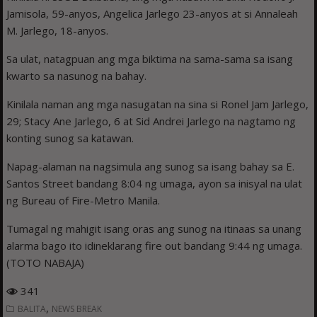
Jamisola, 59-anyos, Angelica Jarlego 23-anyos at si Annaleah
M. Jarlego, 18-anyos.
Sa ulat, natagpuan ang mga biktima na sama-sama sa isang
kwarto sa nasunog na bahay.
Kinilala naman ang mga nasugatan na sina si Ronel Jam Jarlego,
29; Stacy Ane Jarlego, 6 at Sid Andrei Jarlego na nagtamo ng
konting sunog sa katawan.
Napag-alaman na nagsimula ang sunog sa isang bahay sa E.
Santos Street bandang 8:04 ng umaga, ayon sa inisyal na ulat
ng Bureau of Fire-Metro Manila.
Tumagal ng mahigit isang oras ang sunog na itinaas sa unang
alarma bago ito idineklarang fire out bandang 9:44 ng umaga.
(TOTO NABAJA)
341
,
BALITA
NEWS BREAK