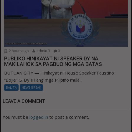
2 hours ago
admin 3
0
PUBLIKO HINIKAYAT NI SPEAKER DY NA
MAKILAHOK SA PAGBUO NG MGA BATAS
BUTUAN CITY — Hinikayat ni House Speaker Faustino
“Bojie” G. Dy III ang mga Pilipino mula...
BALITA
NEWS BREAK
LEAVE A COMMENT
You must be
logged in
to post a comment.