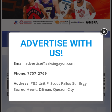
ADVERTISE WITH
US!
Email:
advertise@saksingayon.com
Phone: 7757-2769
Address:
#85 Unit F, Scout Rallos St., Brgy.
Sacred Heart, Diliman, Quezon City