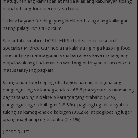
matugunan ang kahirapan at mapalakas ang kabuhayan upang
mapabuti ang food security sa bansa.
“I think beyond feeding, yung livelihood talaga ang kailangan
nating palaguin,” ani Solidum.
Samantala, sinabi ni DOST-FNRI chief science research
specialist Mildred Guirindola na kalahati ng mga kaso ng food
insecurity ay matatagpuan sa urban areas kaya mahalagang
mapalawak ang kaalaman sa wastong nutrisyon at access sa
masustansyang pagkain.
Sa mga non-food coping strategies naman, nanguna ang
pangungutang sa kamag-anak sa 68.6 porsiyento, sinundan ng
paghahanap ng sideline o karagdagang trabaho (64%),
pangungutang sa kaibigan (48.3%), paghingi ng pinansyal na
tulong sa kamag-anak o kaibigan (39.2%), at paglipat ng lugar
upang maghanap ng trabaho (27.1%).
(JESSE RUIZ)