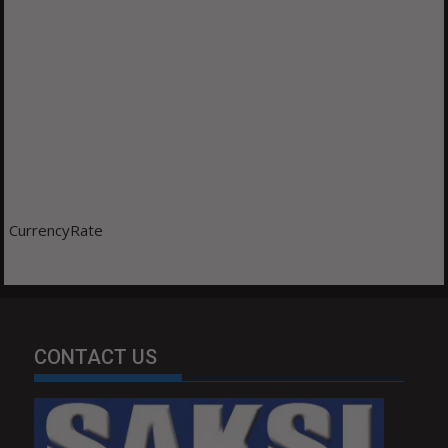
CurrencyRate
CONTACT US