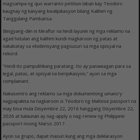
magsampa ng quo warranto petition laban kay Teodoro
kaugnay ng kanyang kwalipikasyon bilang Kalihim ng
Tanggulang Pambansa.
Binigyang-diin ni Miraflor na hindi layunin ng mga reklamo na
agad hatulan ang kalihim kundi magkaroon ng patas at
nakabatay sa ebidensyang pagsusuri sa mga opisyal na
rekord.
“Hindi ito pampulitikang paratang. Ito ay panawagan para sa
legal, patas, at opisyal na beripikasyon,” ayon sa mga
complainant.
Nakasentro ang reklamo sa mga dokumentong umano’y
nagpapakita na nagkaroon si Teodoro ng Maltese passport na
may bisa mula Disyembre 22, 2016 hanggang Disyembre 22,
2026 at kalaunan ay nag-apply o nag-renew ng Philippine
passport noong Marso 2017.
Ayon sa grupo, dapat masuri kung ang mga deklarasyon