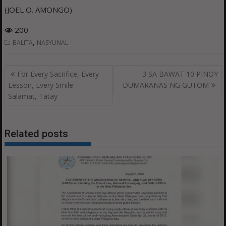
(JOEL O. AMONGO)
200
,
BALITA
NASYUNAL
Post
For Every Sacrifice, Every
3 SA BAWAT 10 PINOY
navigation
Lesson, Every Smile—
DUMARANAS NG GUTOM
Salamat, Tatay
Related posts