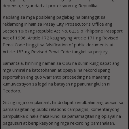
depensa, seguridad at proteksyon ng Republika.
Kabilang sa mga posibleng paglabag na binanggit sa
reklamong inihain sa Pasay City Prosecutor’s Office ang
Section 10(b) ng Republic Act No. 8239 o Philippine Passport
Act of 1996, Article 172 kaugnay ng Article 171 ng Revised
Penal Code hinggil sa falsification of public documents at
Article 183 ng Revised Penal Code tungkol sa perjury.
Samantala, hinihiling naman sa OSG na suriin kung sapat ang
mga umiiral na katotohanan at opisyal na rekord upang
suportahan ang quo warranto proceeding na maaaring
kumuwestiyon sa legal na batayan ng panunungkulan ni
Teodoro.
Giit ng mga complainant, hindi dapat resolbahin ang usapin sa
pamamagitan ng public relations campaigns, komentaryong
pampulitika o haka-haka kundi sa pamamagitan ng opisyal na
pagsusuri at beripikasyon ng mga rekord ng pamahalaan.