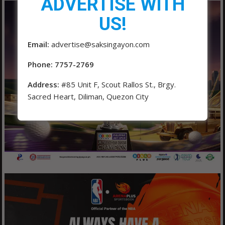
ADVERTISE WITH
US!
Email:
advertise@saksingayon.com
Phone: 7757-2769
Address:
#85 Unit F, Scout Rallos St., Brgy.
Sacred Heart, Diliman, Quezon City