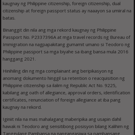
kaugnay ng Philippine citizenship, foreign citizenship, dual
citizenship at foreign passport status ay naaayon sa umiiral na
batas.
Binanggit din nila ang mga rekord kaugnay ng Philippine
Passport No. P2337396A at mga travel records ng Bureau of
Immigration na nagpapakitang gumamit umano si Teodoro ng
Philippine passport sa mga biyahe sa ibang bansa mula 2016
hanggang 2021.
Hinihiling din ng mga complainant ang beripikasyon ng
anomang dokumento hinggil sa retention o reacquisition ng
Philippine citizenship sa ilalim ng Republic Act No. 9225,
kabilang ang oath of allegiance, approval orders, identification
certificates, renunciation of foreign allegiance at iba pang
kaugnay na rekord.
Iginiit nila na mas mahalagang maberipika ang usapin dahil
hawak ni Teodoro ang sensitibong posisyon bilang Kalihim ng
Tanggulang Pambansa na nangangasiwa sa pambansang