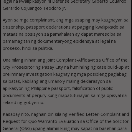
legal na kwalipikasyon ni Defense Secretary Gilberto Eduardo
Gerardo Cojuangco Teodoro Jr.
Ayon sa mga complainant, ang mga usaping may kaugnayan sa
citizenship, passport declarations at pagiging kwalipikado sa
mataas na posisyon sa pamahalaan ay dapat maresolba sa
pamamagitan ng dokumentaryong ebidensya at legal na
proseso, hindi sa pulitika.
Una nilang inihain ang Joint Complaint-Affidavit sa Office of the
City Prosecutor ng Pasay City na humihiling ng case build-up at
preliminary investigation kaugnay ng mga posibleng paglabag
sa batas, kabilang ang umano’y maling deklarasyon sa
aplikasyon ng Philippine passport, falsification of public
documents at perjury kung mapatutunayan sa mga opisyal na
rekord ng gobyerno.
Kasabay nito, naghain din sila ng Verified Letter-Complaint and
Request for Quo Warranto Evaluation sa Office of the Solicitor
General (OSG) upang alamin kung may sapat na basehan para