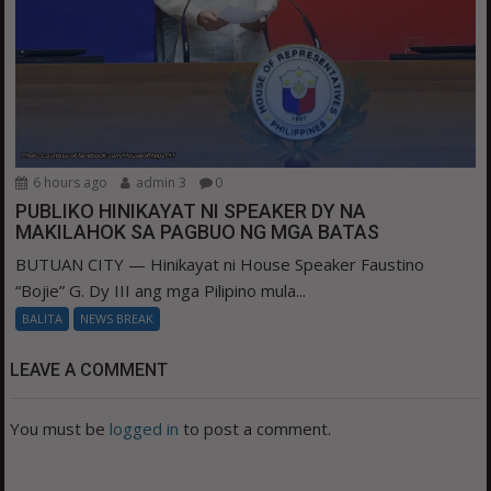
6 hours ago
admin 3
0
PUBLIKO HINIKAYAT NI SPEAKER DY NA
MAKILAHOK SA PAGBUO NG MGA BATAS
BUTUAN CITY — Hinikayat ni House Speaker Faustino
“Bojie” G. Dy III ang mga Pilipino mula...
BALITA
NEWS BREAK
LEAVE A COMMENT
You must be
logged in
to post a comment.