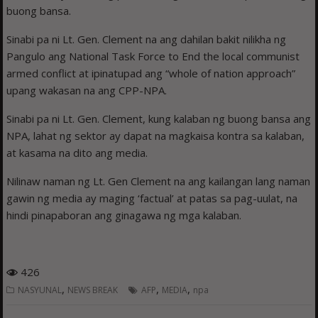
buong bansa.
Sinabi pa ni Lt. Gen. Clement na ang dahilan bakit nilikha ng
Pangulo ang National Task Force to End the local communist
armed conflict at ipinatupad ang “whole of nation approach”
upang wakasan na ang CPP-NPA.
Sinabi pa ni Lt. Gen. Clement, kung kalaban ng buong bansa ang
NPA, lahat ng sektor ay dapat na magkaisa kontra sa kalaban,
at kasama na dito ang media.
Nilinaw naman ng Lt. Gen Clement na ang kailangan lang naman
gawin ng media ay maging ‘factual’ at patas sa pag-uulat, na
hindi pinapaboran ang ginagawa ng mga kalaban.
426
,
,
,
NASYUNAL
NEWS BREAK
AFP
MEDIA
npa