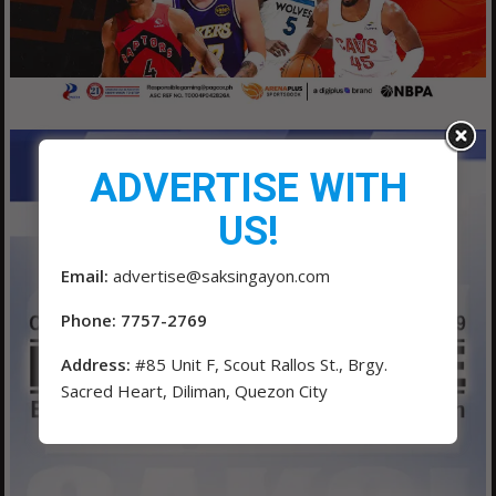
ADVERTISE WITH
US!
Email:
advertise@saksingayon.com
Phone: 7757-2769
Address:
#85 Unit F, Scout Rallos St., Brgy.
Sacred Heart, Diliman, Quezon City