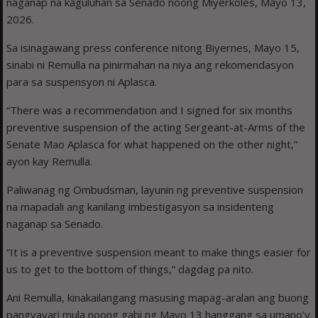
naganap na kaguluhan sa Senado noong Miyerkoles, Mayo 13,
2026.
Sa isinagawang press conference nitong Biyernes, Mayo 15,
sinabi ni Remulla na pinirmahan na niya ang rekomendasyon
para sa suspensyon ni Aplasca.
“There was a recommendation and I signed for six months
preventive suspension of the acting Sergeant-at-Arms of the
Senate Mao Aplasca for what happened on the other night,”
ayon kay Remulla.
Paliwanag ng Ombudsman, layunin ng preventive suspension
na mapadali ang kanilang imbestigasyon sa insidenteng
naganap sa Senado.
“It is a preventive suspension meant to make things easier for
us to get to the bottom of things,” dagdag pa nito.
Ani Remulla, kinakailangang masusing mapag-aralan ang buong
pangyayari mula noong gabi ng Mayo 13 hanggang sa umano’y