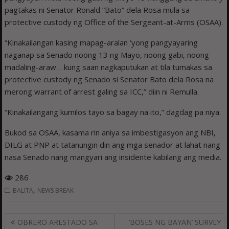
pagtakas ni Senator Ronald “Bato” dela Rosa mula sa
protective custody ng Office of the Sergeant-at-Arms (OSAA).
“Kinakailangan kasing mapag-aralan ‘yong pangyayaring
naganap sa Senado noong 13 ng Mayo, noong gabi, noong
madaling-araw… kung saan nagkaputukan at tila tumakas sa
protective custody ng Senado si Senator Bato dela Rosa na
merong warrant of arrest galing sa ICC,” diin ni Remulla.
“Kinakailangang kumilos tayo sa bagay na ito,” dagdag pa niya.
Bukod sa OSAA, kasama rin aniya sa imbestigasyon ang NBI,
DILG at PNP at tatanungin din ang mga senador at lahat nang
nasa Senado nang mangyari ang insidente kabilang ang media.
286
,
BALITA
NEWS BREAK
Post
OBRERO ARESTADO SA
‘BOSES NG BAYAN’ SURVEY