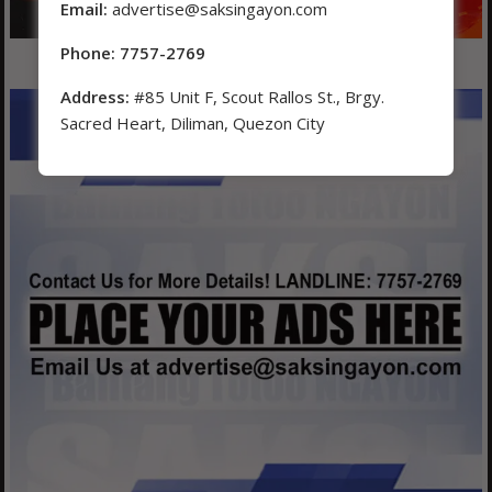
Email:
advertise@saksingayon.com
Phone: 7757-2769
Address:
#85 Unit F, Scout Rallos St., Brgy.
Sacred Heart, Diliman, Quezon City