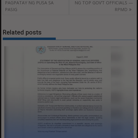
navigation
PAGPATAY NG PUSA SA
NG TOP GOV’T OFFICIALS —
PASIG
RPMD
Related posts