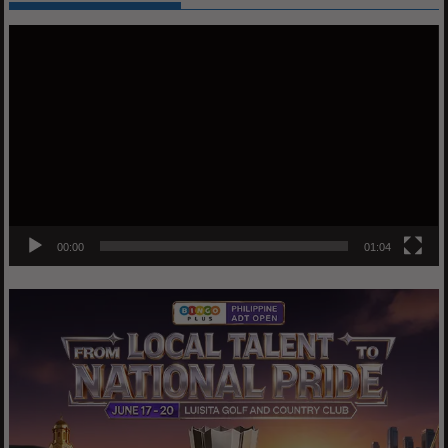
Video
Player
00:00
01:04