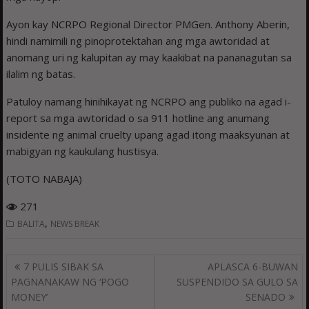
Ayon kay NCRPO Regional Director PMGen. Anthony Aberin,
hindi namimili ng pinoprotektahan ang mga awtoridad at
anomang uri ng kalupitan ay may kaakibat na pananagutan sa
ilalim ng batas.
Patuloy namang hinihikayat ng NCRPO ang publiko na agad i-
report sa mga awtoridad o sa 911 hotline ang anumang
insidente ng animal cruelty upang agad itong maaksyunan at
mabigyan ng kaukulang hustisya.
(TOTO NABAJA)
271
,
BALITA
NEWS BREAK
Post
7 PULIS SIBAK SA
APLASCA 6-BUWAN
navigation
PAGNANAKAW NG ‘POGO
SUSPENDIDO SA GULO SA
MONEY’
SENADO