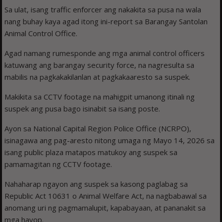
Sa ulat, isang traffic enforcer ang nakakita sa pusa na wala
nang buhay kaya agad itong ini-report sa Barangay Santolan
Animal Control Office.
Agad namang rumesponde ang mga animal control officers
katuwang ang barangay security force, na nagresulta sa
mabilis na pagkakakilanlan at pagkakaaresto sa suspek.
Makikita sa CCTV footage na mahigpit umanong itinali ng
suspek ang pusa bago isinabit sa isang poste.
Ayon sa National Capital Region Police Office (NCRPO),
isinagawa ang pag-aresto nitong umaga ng Mayo 14, 2026 sa
isang public plaza matapos matukoy ang suspek sa
pamamagitan ng CCTV footage.
Nahaharap ngayon ang suspek sa kasong paglabag sa
Republic Act 10631 o Animal Welfare Act, na nagbabawal sa
anomang uri ng pagmamalupit, kapabayaan, at pananakit sa
mga hayop.