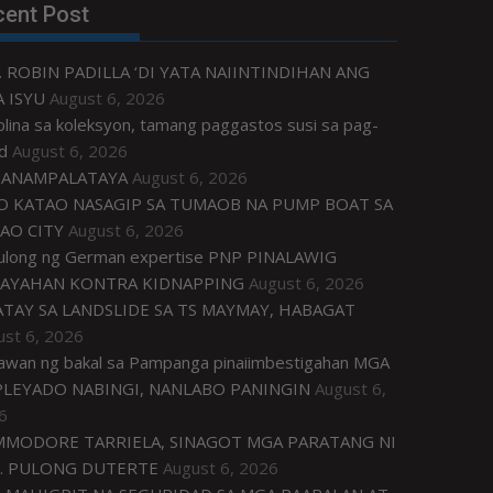
cent Post
. ROBIN PADILLA ‘DI YATA NAIINTINDIHAN ANG
 ISYU
August 6, 2026
plina sa koleksyon, tamang paggastos susi sa pag-
d
August 6, 2026
ANAMPALATAYA
August 6, 2026
O KATAO NASAGIP SA TUMAOB NA PUMP BOAT SA
AO CITY
August 6, 2026
tulong ng German expertise PNP PINALAWIG
AYAHAN KONTRA KIDNAPPING
August 6, 2026
ATAY SA LANDSLIDE SA TS MAYMAY, HABAGAT
ust 6, 2026
awan ng bakal sa Pampanga pinaiimbestigahan MGA
LEYADO NABINGI, NANLABO PANINGIN
August 6,
6
MODORE TARRIELA, SINAGOT MGA PARATANG NI
. PULONG DUTERTE
August 6, 2026