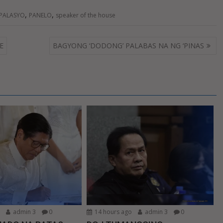
,
,
PALASYO
PANELO
speaker of the house
E
BAGYONG ‘DODONG’ PALABAS NA NG ‘PINAS
o
admin 3
0
14 hours ago
admin 3
0