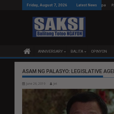
Skip
yon, tamang paggastos susi sa pag-unlad
PANANAMPALATAYA
Friday, August 7, 2026
Latest News
to
content
ANNIVERSARY
BALITA
OPINYON
ASAM NG PALASYO: LEGISLATIVE AG
June 26, 2019
Jet