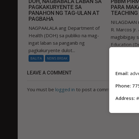
DOH, NAGBABALA LABAN SA
PBBM PIR
PAGKAKURYENTE SA
PARA MAKA
PANAHON NG TAG-ULAN AT
TEACHING
PAGBAHA
NILAGDAAN n
NAGPAALALA ang Department of
R. Marcos Jr.
Health (DOH) sa publiko na mag-
magbibigay 
ingat laban sa panganib ng
Education (De
pagkakuryente dulot...
BALITA
NEWS
BALITA
NEWS BREAK
LEAVE A COMMENT
Email:
adv
Phone: 77
You must be
logged in
to post a comment.
Address:
#