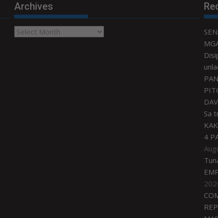
Archives
Re
Archives
SEN
MGA
Disi
unla
PAN
PIT
DAV
Sa 
KAK
4 P
Aug
Tun
EMP
202
COM
REP