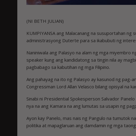
(NI BETH JULIAN)
KUMPIYANSA ang Malacanang na susuportahan ng sus
administrasyong Duterte para sa ikabubuti ng intere
Naniniwala ang Palasyo na alam ng mga miyembro ng 
speaker kung ang kandidatong sa tingin nila ay mag
pagbabago sa kabutihan ng mga Filipino.
Ang pahayag na ito ng Palasyo ay kasunod ng pag-a
Congressman Lord Allan Velasco bilang opisyal na k
Sinabi ni Presidential Spokesperson Salvador Panelo
nya na ang Kamara na ang lumutas sa usapin ng pagpili 
Ayon kay Panelo, mas nais ng Pangulo na tumutok n
politika at mapaglaruan ang damdamin ng mga taong hi