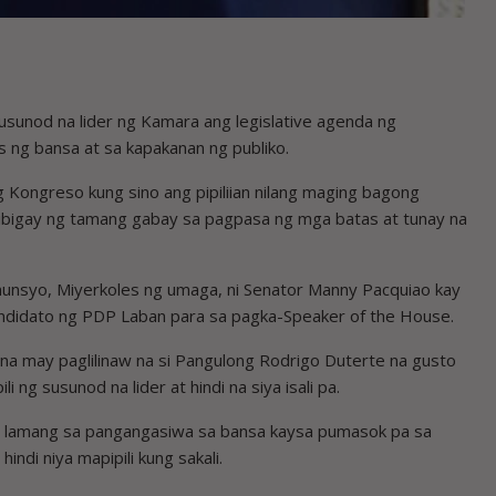
unod na lider ng Kamara ang legislative agenda ng
s ng bansa at sa kapakanan ng publiko.
Kongreso kung sino ang pipiliian nilang maging bagong
bibigay ng tamang gabay sa pagpasa ng mga batas at tunay na
nunsyo, Miyerkoles ng umaga, ni Senator Manny Pacquiao kay
andidato ng PDP Laban para sa pagka-Speaker of the House.
 na may paglilinaw na si Pangulong Rodrigo Duterte na gusto
ng susunod na lider at hindi na siya isali pa.
a lamang sa pangangasiwa sa bansa kaysa pumasok pa sa
ndi niya mapipili kung sakali.