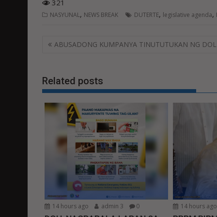
321
,
,
,
NASYUNAL
NEWS BREAK
DUTERTE
legislative agenda
Post
ABUSADONG KUMPANYA TINUTUTUKAN NG DOL
navigation
Related posts
14 hours ago
admin 3
0
14 hours ag