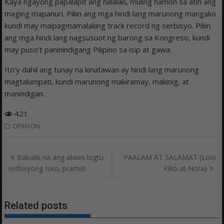
Kaya ngayong papalapit ang halalan, muling hamon sa atin ang
maging mapanuri. Piliin ang mga hindi lang marunong mangako
kundi may maipagmamalaking track record ng serbisyo. Piliin
ang mga hindi lang nagsusuot ng barong sa Kongreso, kundi
may puso’t paninindigang Pilipino sa isip at gawa.
Ito’y dahil ang tunay na kinatawan ay hindi lang marunong
magtalumpati, kundi marunong makiramay, makinig, at
manindigan.
421
OPINYON
Post
Babalik na ang alaws logtu
PAALAM AT SALAMAT (Lolo
navigation
serbisyong Isko, pramis!
Kiko at Nora)
Related posts