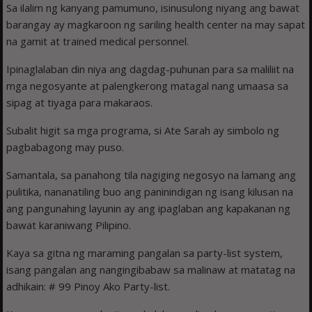
Sa ilalim ng kanyang pamumuno, isinusulong niyang ang bawat
barangay ay magkaroon ng sariling health center na may sapat
na gamit at trained medical personnel.
Ipinaglalaban din niya ang dagdag-puhunan para sa maliliit na
mga negosyante at palengkerong matagal nang umaasa sa
sipag at tiyaga para makaraos.
Subalit higit sa mga programa, si Ate Sarah ay simbolo ng
pagbabagong may puso.
Samantala, sa panahong tila nagiging negosyo na lamang ang
pulitika, nananatiling buo ang paninindigan ng isang kilusan na
ang pangunahing layunin ay ang ipaglaban ang kapakanan ng
bawat karaniwang Pilipino.
Kaya sa gitna ng maraming pangalan sa party-list system,
isang pangalan ang nangingibabaw sa malinaw at matatag na
adhikain: # 99 Pinoy Ako Party-list.