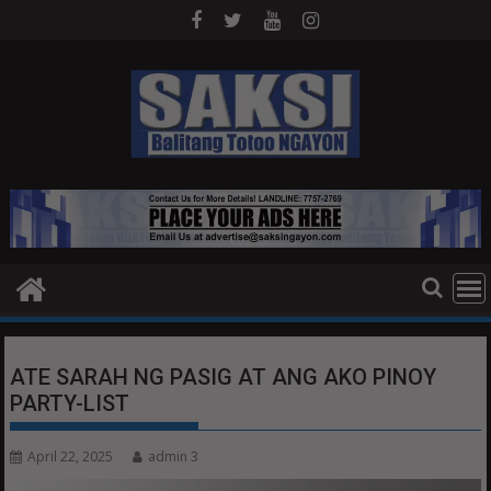
Skip
to
content
ATE SARAH NG PASIG AT ANG AKO PINOY
PARTY-LIST
April 22, 2025
admin 3