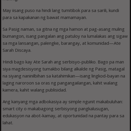
May iisang puso na hindi lang tumitibok para sa sarili, kundi
para sa kapakanan ng bawat mamamayan.
Sa Pasig naman, sa gitna ng mga hamon at pag-asang muling
bumangon, isang pangalan ang patuloy na lumalakas ang sigaw
sa mga lansangan, palengke, barangay, at komunidad—Ate
Sarah Discaya.
Hindi bago kay Ate Sarah ang serbisyo-publiko. Bago pa man
siya magdesisyong tumakbo bilang alkalde ng Pasig, matagal
na siyang naninilbihan sa katahimikan—isang lingkod-bayan na
laging naroroon sa oras ng pangangailangan, kahit walang
kamera, kahit walang publisidad.
Ang kanyang mga adbokasiya ay simple ngunit makabuluhan:
smart city o makabagong serbisyong pangkalusugan,
edukasyon na abot-kamay, at oportunidad na pantay para sa
lahat.