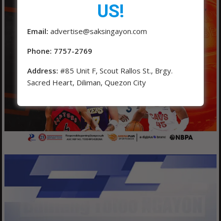
US!
Email:
advertise@saksingayon.com
Phone: 7757-2769
Address:
#85 Unit F, Scout Rallos St., Brgy.
Sacred Heart, Diliman, Quezon City