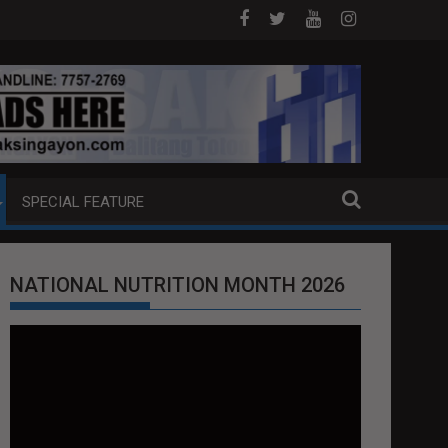
OJ ANG EXTRADITION REQUEST NG U.S. LABAN KAY QUIBOLOY
MAHIGIT P21-M HALAGANG SMUGGLED CI
SPECIAL FEATURE
NATIONAL NUTRITION MONTH 2026
Video
Player