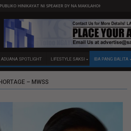
PEAKER DY NA MAKILAHOK SA PAGBUO NG MGA BATAS
MALACAÑANG PINAAARAL NA SA D
ADUANA SPOTLIGHT
LIFESTYLE SAKSI
IBA PANG BALITA
HORTAGE – MWSS