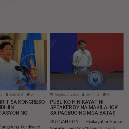
26
admin 3
0
August 7, 2026
admin 3
0
IRIT SA KONGRESO
PUBLIKO HINIKAYAT NI
DIHIN
SPEAKER DY NA MAKILAHOK
TASYON NG
SA PAGBUO NG MGA BATAS
BUTUAN CITY — Hinikayat ni House
Pangulong Ferdinand
Speaker Faustino “Bojie” G. Dy III