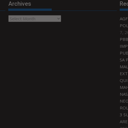
Archives
Re
Archives
AGF
POL
7, 
PBB
IMP
PUB
SA 
MAL
EXT
QU
MAH
NAS
NEG
ROL
3 S
ARE