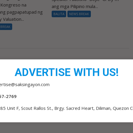
a Kongreso na
ang mga Pilipino mula...
 ang pagpapatupad ng
BALITA
NEWS BREAK
 Valuation...
 BREAK
ADVERTISE WITH US!
ertise@saksingayon.com
57-2769
85 Unit F, Scout Rallos St., Brgy. Sacred Heart, Diliman, Quezon C