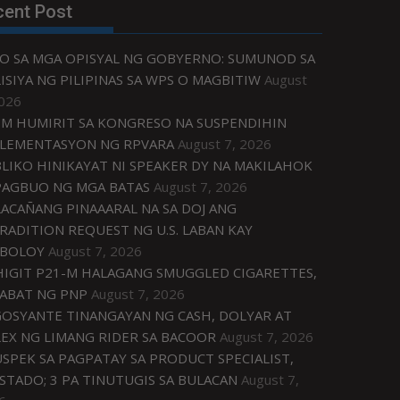
cent Post
O SA MGA OPISYAL NG GOBYERNO: SUMUNOD SA
ISIYA NG PILIPINAS SA WPS O MAGBITIW
August
2026
M HUMIRIT SA KONGRESO NA SUSPENDIHIN
LEMENTASYON NG RPVARA
August 7, 2026
LIKO HINIKAYAT NI SPEAKER DY NA MAKILAHOK
PAGBUO NG MGA BATAS
August 7, 2026
ACAÑANG PINAAARAL NA SA DOJ ANG
RADITION REQUEST NG U.S. LABAN KAY
IBOLOY
August 7, 2026
IGIT P21-M HALAGANG SMUGGLED CIGARETTES,
ABAT NG PNP
August 7, 2026
OSYANTE TINANGAYAN NG CASH, DOLYAR AT
EX NG LIMANG RIDER SA BACOOR
August 7, 2026
USPEK SA PAGPATAY SA PRODUCT SPECIALIST,
STADO; 3 PA TINUTUGIS SA BULACAN
August 7,