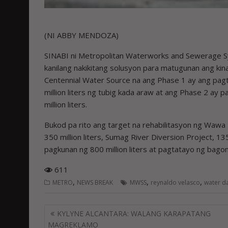
(NI ABBY MENDOZA)
SINABI ni Metropolitan Waterworks and Sewerage S
kanilang nakikitang solusyon para matugunan ang ki
Centennial Water Source na ang Phase 1 ay ang pa
million liters ng tubig kada araw at ang Phase 2 a
million liters.
Bukod pa rito ang target na rehabilitasyon ng Wawa
350 million liters, Sumag River Diversion Project, 13
pagkunan ng 800 million liters at pagtatayo ng bago
611
,
,
,
METRO
NEWS BREAK
MWSS
reynaldo velasco
water 
Post
KYLYNE ALCANTARA: WALANG KARAPATANG
navigation
MAGREKLAMO