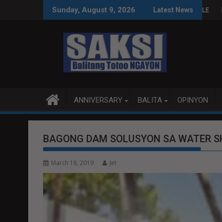
Skip
 SA WPS O MAGBITIW
A KONGRESO NA SUSPENDIHIN IMPLEMENTASYON NG RPVARA
PUBLIKO HINIKAYAT NI S
Sunday, August 9, 2026
Latest News
to
content
ANNIVERSARY
BALITA
OPINYON
BAGONG DAM SOLUSYON SA WATER S
March 18, 2019
Jet