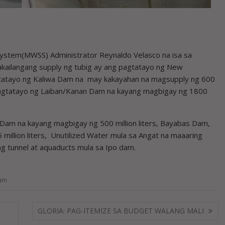
ystem(MWSS) Administrator Reynaldo Velasco na isa sa
nakailangang supply ng tubig ay ang pagtatayo ng New
gtatayo ng Kaliwa Dam na may kakayahan na magsupply ng 600
y pagtatayo ng Laiban/Kanan Dam na kayang magbigay ng 1800
 Dam na kayang magbigay ng 500 million liters, Bayabas Dam,
5 million liters, Unutilized Water mula sa Angat na maaaring
ng tunnel at aquaducts mula sa Ipo dam.
dam
GLORIA: PAG-ITEMIZE SA BUDGET WALANG MALI