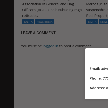
Association of General and Flag
Marcos Jr. s
Officers (AGFO), na binubuo ng mga
suspendihin
retirado...
Real Property
BALITA
NEWS BREAK
BALITA
NEWS
LEAVE A COMMENT
You must be
logged in
to post a comment.
Email:
adv
Phone: 77
Address:
#