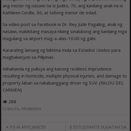
ang mister ng nasawi na si Judito, 70, ang kanilang anak na si
Kathleen Cecille, 36, at tatlong menor de edad.
Sa video post sa Facebook ni Dr. Rey Jude Pagaling, anak ng
nasawi, makikitang masaya nilang sinalubong ang kanilang mga
magulang sa airport mag-a-alas-10:00 ng gabi.
Kararating lamang ng biktima mula sa Estados Unidos para
magbakasyon sa Pilipinas.
Inihahanda ng pulisya ang kasong reckless imprudence
resulting in homicide, multiple physical injuries, and damage to
property laban sa nakabanggang driver ng SUV. (NILOU DEL
CARMEN)
288
,
BALITA
PROBINSIYA
Post
P3-M APPLIANCES
8 ESTUDYANTE SUGATAN SA