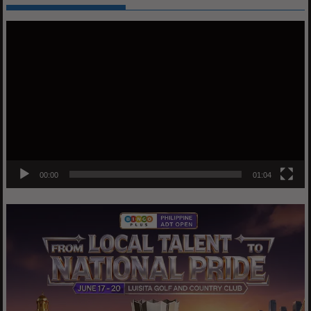
Video
Player
00:00
01:04