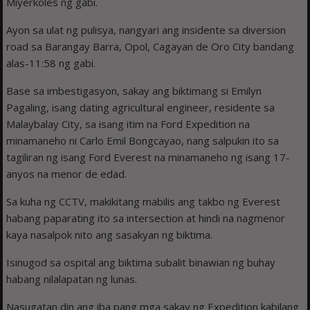
Miyerkoles ng gabi.
Ayon sa ulat ng pulisya, nangyari ang insidente sa diversion
road sa Barangay Barra, Opol, Cagayan de Oro City bandang
alas-11:58 ng gabi.
Base sa imbestigasyon, sakay ang biktimang si Emilyn
Pagaling, isang dating agricultural engineer, residente sa
Malaybalay City, sa isang itim na Ford Expedition na
minamaneho ni Carlo Emil Bongcayao, nang salpukin ito sa
tagiliran ng isang Ford Everest na minamaneho ng isang 17-
anyos na menor de edad.
Sa kuha ng CCTV, makikitang mabilis ang takbo ng Everest
habang paparating ito sa intersection at hindi na nagmenor
kaya nasalpok nito ang sasakyan ng biktima.
Isinugod sa ospital ang biktima subalit binawian ng buhay
habang nilalapatan ng lunas.
Nasugatan din ang iba pang mga sakay ng Expedition kabilang