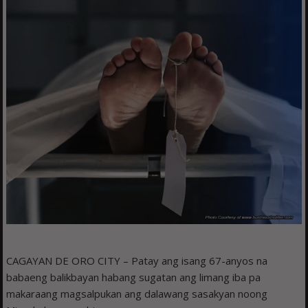
CAGAYAN DE ORO CITY – Patay ang isang 67-anyos na
babaeng balikbayan habang sugatan ang limang iba pa
makaraang magsalpukan ang dalawang sasakyan noong