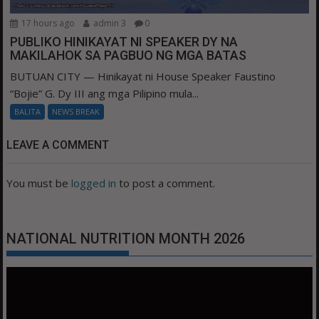
17 hours ago
admin 3
0
PUBLIKO HINIKAYAT NI SPEAKER DY NA
MAKILAHOK SA PAGBUO NG MGA BATAS
BUTUAN CITY — Hinikayat ni House Speaker Faustino
“Bojie” G. Dy III ang mga Pilipino mula...
BALITA
NEWS BREAK
LEAVE A COMMENT
You must be
logged in
to post a comment.
NATIONAL NUTRITION MONTH 2026
Video
Player