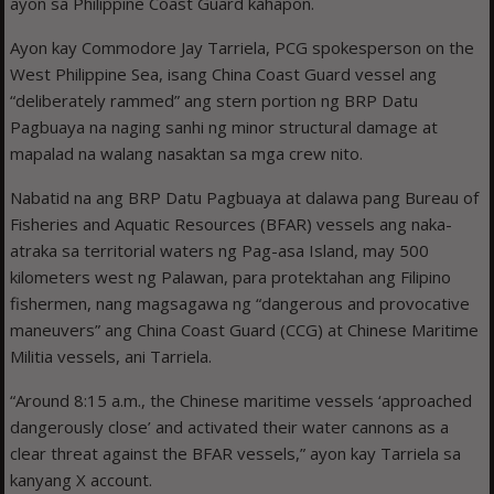
ayon sa Philippine Coast Guard kahapon.
Ayon kay Commodore Jay Tarriela, PCG spokesperson on the
West Philippine Sea, isang China Coast Guard vessel ang
“deliberately rammed” ang stern portion ng BRP Datu
Pagbuaya na naging sanhi ng minor structural damage at
mapalad na walang nasaktan sa mga crew nito.
Nabatid na ang BRP Datu Pagbuaya at dalawa pang Bureau of
Fisheries and Aquatic Resources (BFAR) vessels ang naka-
atraka sa territorial waters ng Pag-asa Island, may 500
kilometers west ng Palawan, para protektahan ang Filipino
fishermen, nang magsagawa ng “dangerous and provocative
maneuvers” ang China Coast Guard (CCG) at Chinese Maritime
Militia vessels, ani Tarriela.
“Around 8:15 a.m., the Chinese maritime vessels ‘approached
dangerously close’ and activated their water cannons as a
clear threat against the BFAR vessels,” ayon kay Tarriela sa
kanyang X account.