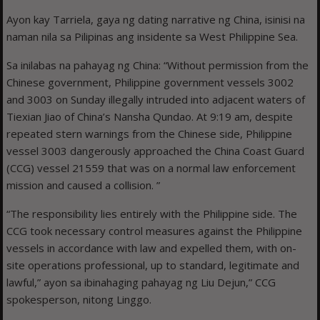
Ayon kay Tarriela, gaya ng dating narrative ng China, isinisi na
naman nila sa Pilipinas ang insidente sa West Philippine Sea.
Sa inilabas na pahayag ng China: “Without permission from the
Chinese government, Philippine government vessels 3002
and 3003 on Sunday illegally intruded into adjacent waters of
Tiexian Jiao of China’s Nansha Qundao. At 9:19 am, despite
repeated stern warnings from the Chinese side, Philippine
vessel 3003 dangerously approached the China Coast Guard
(CCG) vessel 21559 that was on a normal law enforcement
mission and caused a collision. ”
“The responsibility lies entirely with the Philippine side. The
CCG took necessary control measures against the Philippine
vessels in accordance with law and expelled them, with on-
site operations professional, up to standard, legitimate and
lawful,” ayon sa ibinahaging pahayag ng Liu Dejun,” CCG
spokesperson, nitong Linggo.