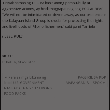
Tiniyak naman ng PCG na kahit anong pambu-bully at
aggressive actions, ay hindi magpapatinag ang PCG at BFAR.
“We will not be intimidated or driven away, as our presence in
the Kalayaan Island Group is crucial for protecting the rights
and livelihoods of Filipino fishermen,” sabi pa ni Tarriela.
(JESSE RUIZ)
313
,
BALITA
NEWS BREAK
Post
Para sa mga biktima ng
PAGSIKIL SA PDP
navigation
lindol U.S. GOVERNMENT
MAPANGANIB – SPOX
NAGPADALA NG 137 LIBONG
FOOD PACKS