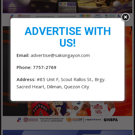
ADVERTISE WITH
US!
Email:
advertise@saksingayon.com
Phone: 7757-2769
Address:
#85 Unit F, Scout Rallos St., Brgy.
Sacred Heart, Diliman, Quezon City