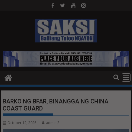
Skip
to
content
BARKO NG BFAR, BINANGGA NG CHINA
COAST GUARD
October 12, 2025
admin 3