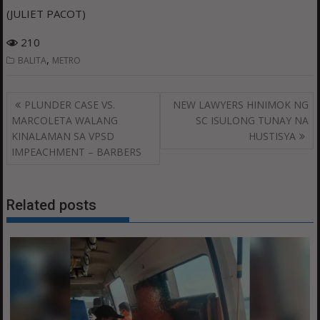
(JULIET PACOT)
210
,
BALITA
METRO
Post
PLUNDER CASE VS.
NEW LAWYERS HINIMOK NG
navigation
MARCOLETA WALANG
SC ISULONG TUNAY NA
KINALAMAN SA VPSD
HUSTISYA
IMPEACHMENT – BARBERS
Related posts