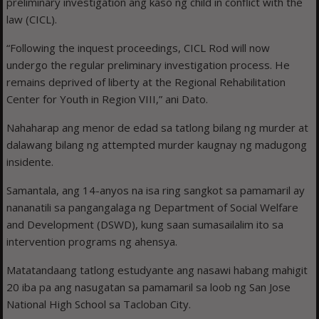
preliminary investigation ang kaso ng child in conflict with the
law (CICL).
“Following the inquest proceedings, CICL Rod will now
undergo the regular preliminary investigation process. He
remains deprived of liberty at the Regional Rehabilitation
Center for Youth in Region VIII,” ani Dato.
Nahaharap ang menor de edad sa tatlong bilang ng murder at
dalawang bilang ng attempted murder kaugnay ng madugong
insidente.
Samantala, ang 14-anyos na isa ring sangkot sa pamamaril ay
nananatili sa pangangalaga ng Department of Social Welfare
and Development (DSWD), kung saan sumasailalim ito sa
intervention programs ng ahensya.
Matatandaang tatlong estudyante ang nasawi habang mahigit
20 iba pa ang nasugatan sa pamamaril sa loob ng San Jose
National High School sa Tacloban City.