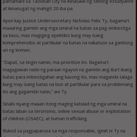
pamamaril sa Tacloban City na ikinasawi ng tatlong estudyante
at ikinasugat ng mahigit 20 iba pa.
Ayon kay Justice Undersecretary Nicholas Felix Ty, bagama’t
maaaring gamitin ang mga umiiral na batas sa pag-iimbestiga
sa kaso, mas magiging epektibo kung may isang
komprehensibo at partikular na batas na nakatuon sa ganitong
uri ng krimen.
“Dapat, sa tingin namin, ma-prioritize ito. Bagama’t
magagawan natin ng paraan ngayon na gamitin ang iba’t ibang
batas para imbestigahan ang kasong ito, mas maganda talaga
kung may isang batas na buo at partikular para sa problemang
ito ang gagamitin natin,” ani Ty.
Sinabi niyang maaari itong maging katulad ng mga umiiral na
batas laban sa terorismo, online sexual abuse or exploitation
of children (OSAEC), at human trafficking.
Bukod sa pagpaparusa sa mga responsable, iginiit ni Ty na