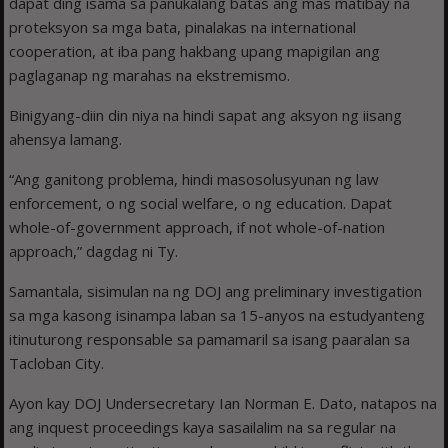
dapat ding isama sa panukalang batas ang mas matibay na
proteksyon sa mga bata, pinalakas na international
cooperation, at iba pang hakbang upang mapigilan ang
paglaganap ng marahas na ekstremismo.
Binigyang-diin din niya na hindi sapat ang aksyon ng iisang
ahensya lamang.
“Ang ganitong problema, hindi masosolusyunan ng law
enforcement, o ng social welfare, o ng education. Dapat
whole-of-government approach, if not whole-of-nation
approach,” dagdag ni Ty.
Samantala, sisimulan na ng DOJ ang preliminary investigation
sa mga kasong isinampa laban sa 15-anyos na estudyanteng
itinuturong responsable sa pamamaril sa isang paaralan sa
Tacloban City.
Ayon kay DOJ Undersecretary Ian Norman E. Dato, natapos na
ang inquest proceedings kaya sasailalim na sa regular na