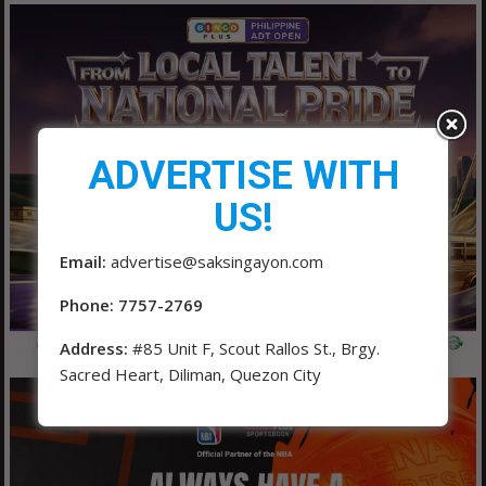
ADVERTISE WITH
US!
Email:
advertise@saksingayon.com
Phone: 7757-2769
Address:
#85 Unit F, Scout Rallos St., Brgy.
Sacred Heart, Diliman, Quezon City