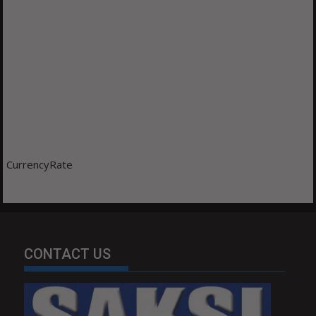
CurrencyRate
CONTACT US