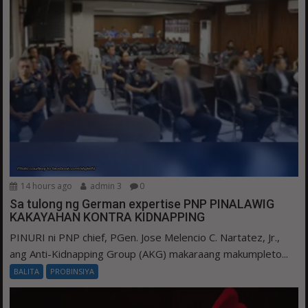
14 hours ago
admin 3
0
Sa tulong ng German expertise PNP PINALAWIG
KAKAYAHAN KONTRA KIDNAPPING
PINURI ni PNP chief, PGen. Jose Melencio C. Nartatez, Jr.,
ang Anti-Kidnapping Group (AKG) makaraang makumpleto...
BALITA
PROBINSIYA