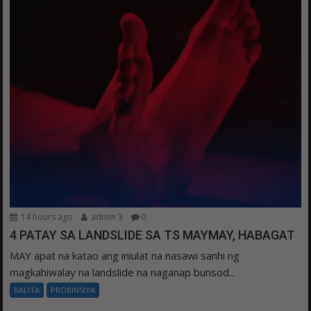
14 hours ago
admin 3
0
4 PATAY SA LANDSLIDE SA TS MAYMAY, HABAGAT
MAY apat na katao ang iniulat na nasawi sanhi ng
magkahiwalay na landslide na naganap bunsod...
BALITA
PROBINSIYA