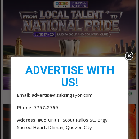
ADVERTISE WITH
US!
Email:
advertise@saksingayon.com
Phone: 7757-2769
Address:
#85 Unit F, Scout Rallos St., Brgy.
Sacred Heart, Diliman, Quezon City