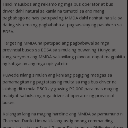
Hindi mauubos ang reklamo ng mga bus operator at bus
driver dahil natural sa kanila na tumutol sa ano mang
pagbabago na nais ipatupad ng MMDA dahil nahirati na sila sa
dating sistema ng pagbababa at pagsasakay ng pasahero sa
EDSA.
Target ng MMDA na ipatupad ang pagbabawal sa mga
provincial buses sa EDSA sa simula ng buwan ng Hunyo at
kung seryoso ang MMDA sa kanilang plano at dapat magpakita
ng katigasan ang mga opisyal nito.
Puwede nilang simulan ang kanilang pagiging matigas sa
pamamagitan ng pagtataas ng multa sa mga bus driver na
lalabag dito mula P500 ay gawing P2,000 para mas maging
mabigat sa bulsa ng mga driver at operator ng provincial
buses.
Kailangan lang na maging hardline ang MMDA sa pamumuno ni
Chairman Danilo Lim na kilalang astig noong commanding
general pa siya ng Scout Ranger Regiment ng Philippine Army.