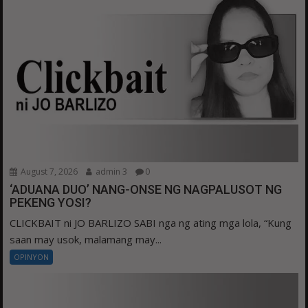
August 7, 2026
admin 3
0
‘ADUANA DUO’ NANG-ONSE NG NAGPALUSOT NG
PEKENG YOSI?
CLICKBAIT ni JO BARLIZO SABI nga ng ating mga lola, “Kung
saan may usok, malamang may...
OPINYON