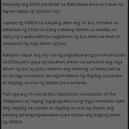
lumuwag ang EDSA partikular sa Balintawak area sa Cubao na
kapwa sakop ng Quezon City.
Layunin ng MMDA na tuluyang alisin ang 47 bus terminal sa
kahabaan ng EDSA na isang malaking dahilan sa masikip na
daloy ng trapiko kahit pa nagkaroon ng bus lanes na hindi rin
sinusunod ng mga driver ng bus.
Kahapon dapat ang dry run ng pagbabawal ng provincial buses
sa EDSA pero gaya ng inasahan, imbes na sumunod ang mga
driver ng bus ay puro reklamo ang maririnig sa kanila pati na
rin sa mga commuter na nagrereklamo ng dagdag na pasahe
at dagdag na oras ng biyahe para sa kanila.
Pati nga ang Provincial Bus Operations Association of the
Philippines ay naging tagapagsalita na ng mga commuter dahil
lang dagdag na pasahe at dagdag na oras ng biyahe ang
kanilang ipinangangalandakan para tutulan ang bagong plano
ng MMDA.