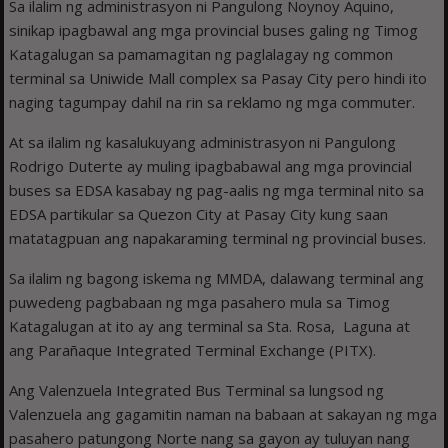
Sa ilalim ng administrasyon ni Pangulong Noynoy Aquino,
sinikap ipagbawal ang mga provincial buses galing ng Timog
Katagalugan sa pamamagitan ng paglalagay ng common
terminal sa Uniwide Mall complex sa Pasay City pero hindi ito
naging tagumpay dahil na rin sa reklamo ng mga commuter.
At sa ilalim ng kasalukuyang administrasyon ni Pangulong
Rodrigo Duterte ay muling ipagbabawal ang mga provincial
buses sa EDSA kasabay ng pag-aalis ng mga terminal nito sa
EDSA partikular sa Quezon City at Pasay City kung saan
matatagpuan ang napakaraming terminal ng provincial buses.
Sa ilalim ng bagong iskema ng MMDA, dalawang terminal ang
puwedeng pagbabaan ng mga pasahero mula sa Timog
Katagalugan at ito ay ang terminal sa Sta. Rosa, Laguna at
ang Parañaque Integrated Terminal Exchange (PITX).
Ang Valenzuela Integrated Bus Terminal sa lungsod ng
Valenzuela ang gagamitin naman na babaan at sakayan ng mga
pasahero patungong Norte nang sa gayon ay tuluyan nang