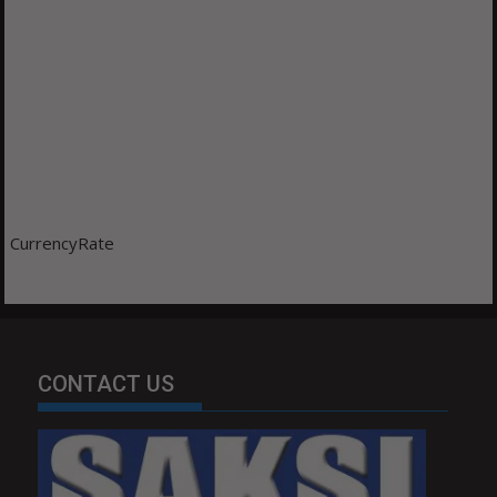
CurrencyRate
CONTACT US