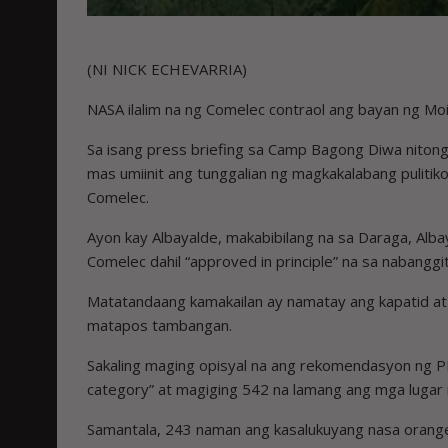
(NI NICK ECHEVARRIA)
NASA ilalim na ng Comelec contraol ang bayan ng Moi
Sa isang press briefing sa Camp Bagong Diwa nitong 
mas umiinit ang tunggalian ng magkakalabang pulitiko
Comelec.
Ayon kay Albayalde, makabibilang na sa Daraga, Alba
Comelec dahil “approved in principle” na sa nabangg
Matatandaang kamakailan ay namatay ang kapatid at p
matapos tambangan.
Sakaling maging opisyal na ang rekomendasyon ng P
category” at magiging 542 na lamang ang mga lugar n
Samantala, 243 naman ang kasalukuyang nasa orang