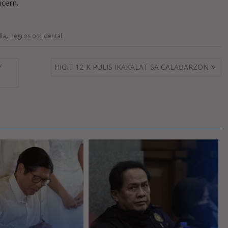
ncern.
,
lla
negros occidental
Y
HIGIT 12-K PULIS IKAKALAT SA CALABARZON