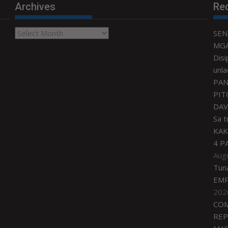
Archives
Re
Archives
SEN
MGA
Disi
unla
PAN
PIT
DAV
Sa 
KAK
4 P
Aug
Tun
EMP
202
COM
REP