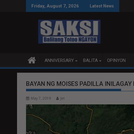
Skip
ATAYA
PITO KATAO NASAGIP
Friday, August 7, 2026
Latest News
to
content
ANNIVERSARY
BALITA
OPINYON
BAYAN NG MOISES PADILLA INILAGAY
May 7, 2019
Jet