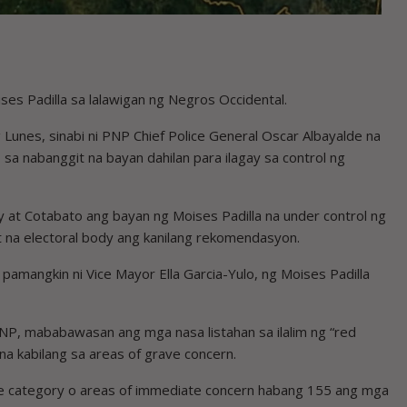
ses Padilla sa lalawigan ng Negros Occidental.
Lunes, sinabi ni PNP Chief Police General Oscar Albayalde na
 sa nabanggit na bayan dahilan para ilagay sa control ng
y at Cotabato ang bayan ng Moises Padilla na under control ng
it na electoral body ang kanilang rekomendasyon.
amangkin ni Vice Mayor Ella Garcia-Yulo, ng Moises Padilla
NP, mababawasan ang mga nasa listahan sa ilalim ng “red
a kabilang sa areas of grave concern.
e category o areas of immediate concern habang 155 ang mga