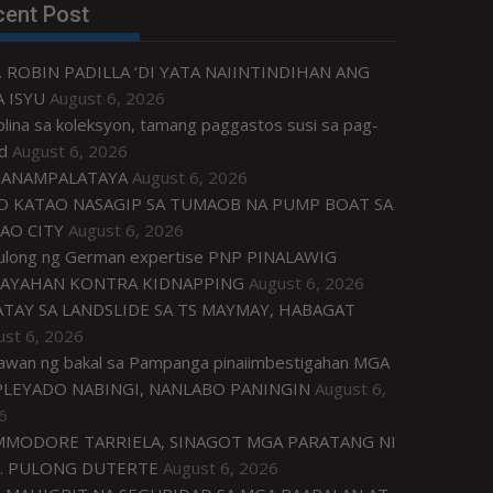
cent Post
. ROBIN PADILLA ‘DI YATA NAIINTINDIHAN ANG
 ISYU
August 6, 2026
plina sa koleksyon, tamang paggastos susi sa pag-
d
August 6, 2026
ANAMPALATAYA
August 6, 2026
O KATAO NASAGIP SA TUMAOB NA PUMP BOAT SA
AO CITY
August 6, 2026
tulong ng German expertise PNP PINALAWIG
AYAHAN KONTRA KIDNAPPING
August 6, 2026
ATAY SA LANDSLIDE SA TS MAYMAY, HABAGAT
ust 6, 2026
awan ng bakal sa Pampanga pinaiimbestigahan MGA
LEYADO NABINGI, NANLABO PANINGIN
August 6,
6
MODORE TARRIELA, SINAGOT MGA PARATANG NI
. PULONG DUTERTE
August 6, 2026