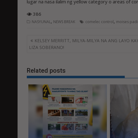
lugar na nasa ilalim ng yellow category o areas of co
386
,
,
NASYUNAL
NEWS BREAK
comelec control
moises padi
Post
KELSEY MERRITT, MILYA-MILYA NA ANG LAYO KA
navigation
LIZA SOBERANO!
Related posts