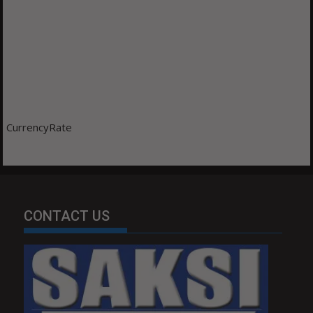
CurrencyRate
CONTACT US