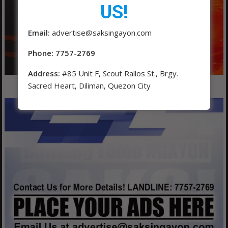
US!
Email:
advertise@saksingayon.com
Phone: 7757-2769
Address:
#85 Unit F, Scout Rallos St., Brgy.
Sacred Heart, Diliman, Quezon City