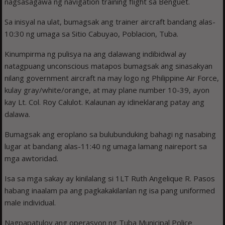
nagsasagawa ng navigation training flight sa Benguet.
Sa inisyal na ulat, bumagsak ang trainer aircraft bandang alas-
10:30 ng umaga sa Sitio Cabuyao, Poblacion, Tuba.
Kinumpirma ng pulisya na ang dalawang indibidwal ay
natagpuang unconscious matapos bumagsak ang sinasakyan
nilang government aircraft na may logo ng Philippine Air Force,
kulay gray/white/orange, at may plane number 10-39, ayon
kay Lt. Col. Roy Calulot. Kalaunan ay idineklarang patay ang
dalawa.
Bumagsak ang eroplano sa bulubunduking bahagi ng nasabing
lugar at bandang alas-11:40 ng umaga lamang naireport sa
mga awtoridad.
Isa sa mga sakay ay kinilalang si 1LT Ruth Angelique R. Pasos
habang inaalam pa ang pagkakakilanlan ng isa pang uniformed
male individual.
Nagpapatuloy ang operasyon ng Tuba Municipal Police