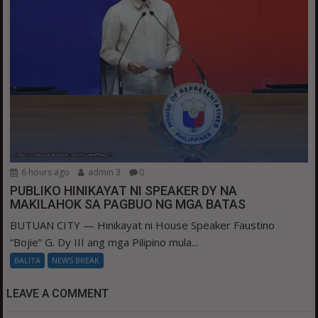
6 hours ago
admin 3
0
PUBLIKO HINIKAYAT NI SPEAKER DY NA
MAKILAHOK SA PAGBUO NG MGA BATAS
BUTUAN CITY — Hinikayat ni House Speaker Faustino
“Bojie” G. Dy III ang mga Pilipino mula...
BALITA
NEWS BREAK
LEAVE A COMMENT