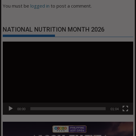
You must be
logged in
to post a comment.
NATIONAL NUTRITION MONTH 2026
Video
Player
00:00
01:04