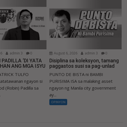
26
admin 3
0
August 6, 2026
admin 3
0
 PADILLA ‘DI YATA
Disiplina sa koleksyon, tamang
IHAN ANG MGA ISYU
paggastos susi sa pag-unlad
PATRICK TULFO
PUNTO DE BISTA ni BAMBI
atatawanan ngayon si
PURISIMA ISA sa malaking asset
d (Robin) Padilla sa
ngayon ng Manila city government
.
ay...
OPINYON