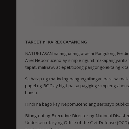
TARGET ni KA REX CAYANONG
NATUKLASAN na ang unang atas ni Pangulong Ferdin
Ariel Nepomuceno ay simple ngunit makapangyarihan
tapat, malinaw, at epektibong pangongolekta ng kit
Sa harap ng matinding pangangailangan para sa mat
papel ng BOC ay higit pa sa pagiging simpleng ahen
bansa.
Hindi na bago kay Nepomuceno ang serbisyo publiko
Bilang dating Executive Director ng National Disas
Undersecretary ng Office of the Civil Defense (OCD),