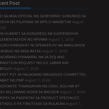
cent Post
O SA MGA OPISYAL NG GOBYERNO: SUMUNOD SA
ISIYA NG PILIPINAS SA WPS O MAGBITIW
August
2026
M HUMIRIT SA KONGRESO NA SUSPENDIHIN
LEMENTASYON NG RPVARA
August 7, 2026
LIKO HINIKAYAT NI SPEAKER DY NA MAKILAHOK
PAGBUO NG MGA BATAS
August 7, 2026
ACAÑANG PINAAARAL NA SA DOJ ANG
RADITION REQUEST NG U.S. LABAN KAY
IBOLOY
August 7, 2026
IGIT P21-M HALAGANG SMUGGLED CIGARETTES,
ABAT NG PNP
August 7, 2026
OSYANTE TINANGAYAN NG CASH, DOLYAR AT
EX NG LIMANG RIDER SA BACOOR
August 7, 2026
USPEK SA PAGPATAY SA PRODUCT SPECIALIST,
STADO; 3 PA TINUTUGIS SA BULACAN
August 7,