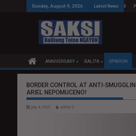
Skip
AS SA WPS O MAGBITIW
 SA KONGRESO NA SUSPENDIHIN IMPLEMENTASYON NG RPVARA
PUBLIKO HINIKAYAT NI
Sunday, August 9, 2026
Latest News
to
content
ANNIVERSARY
BALITA
OPINYON
BORDER CONTROL AT ANTI-SMUGGLIN
ARIEL NEPOMUCENO!
July 4, 2025
admin 3