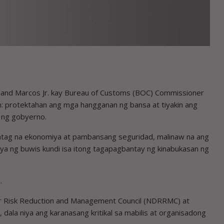
and Marcos Jr. kay Bureau of Customs (BOC) Commissioner
: protektahan ang mga hangganan ng bansa at tiyakin ang
a ng gobyerno.
atag na ekonomiya at pambansang seguridad, malinaw na ang
sya ng buwis kundi isa itong tagapagbantay ng kinabukasan ng
.
ter Risk Reduction and Management Council (NDRRMC) at
 dala niya ang karanasang kritikal sa mabilis at organisadong