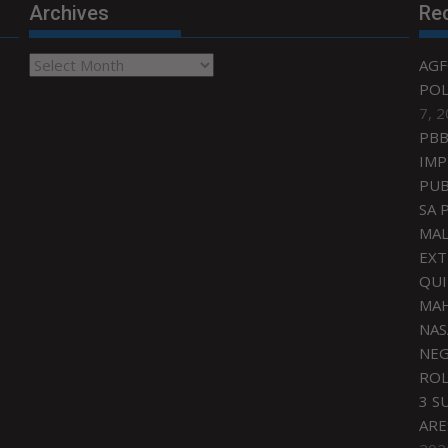
Archives
Re
Archives
AGF
POL
7, 
PBB
IMP
PUB
SA 
MAL
EXT
QU
MAH
NAS
NEG
ROL
3 S
ARE