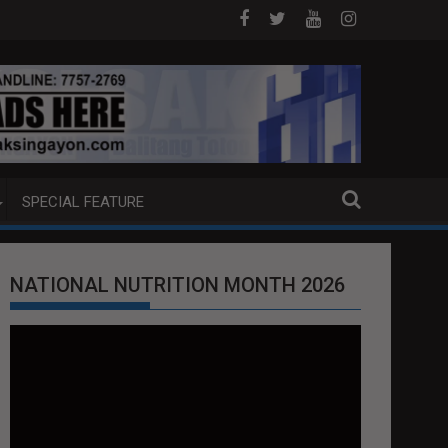
 DOJ ANG EXTRADITION REQUEST NG U.S. LABAN KAY QUIBOLOY
MAHIGIT P21-M HALAGANG SMUGGLED 
SPECIAL FEATURE
NATIONAL NUTRITION MONTH 2026
Video
Player