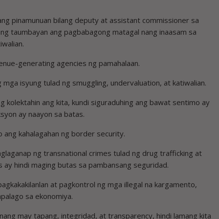
yang pinamunuan bilang deputy at assistant commissioner sa
han ng taumbayan ang pagbabagong matagal nang inaasam sa
iwalian.
venue-generating agencies ng pamahalaan.
g mga isyung tulad ng smuggling, undervaluation, at katiwalian.
kolektahin ang kita, kundi siguraduhing ang bawat sentimo ay
syon ay naayon sa batas.
lo ang kahalagahan ng border security.
glaganap ng transnational crimes tulad ng drug trafficking at
s ay hindi maging butas sa pambansang seguridad.
gkakakilanlan at pagkontrol ng mga illegal na kargamento,
papalago sa ekonomiya.
g may tapang, integridad, at transparency, hindi lamang kita