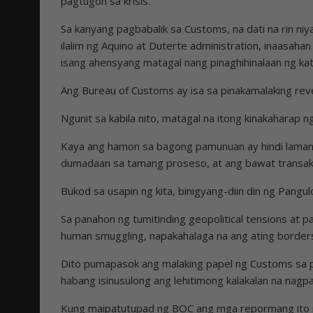
pagtugon sa krisis.
Sa kanyang pagbabalik sa Customs, na dati na rin ni
ilalim ng Aquino at Duterte administration, inaasa
isang ahensyang matagal nang pinaghihinalaan ng kat
Ang Bureau of Customs ay isa sa pinakamalaking re
Ngunit sa kabila nito, matagal na itong kinakaharap n
Kaya ang hamon sa bagong pamunuan ay hindi lamang 
dumadaan sa tamang proseso, at ang bawat transak
Bukod sa usapin ng kita, binigyang-diin din ng Pangu
Sa panahon ng tumitinding geopolitical tensions at pa
human smuggling, napakahalaga na ang ating border
Dito pumapasok ang malaking papel ng Customs sa pa
habang isinusulong ang lehitimong kalakalan na nag
Kung maipatutupad ng BOC ang mga repormang ito nan