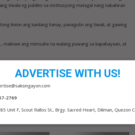
ng tiwala ng publiko sa institusyong matagal nang nabahiran
ng linisin ang kanilang hanay, panagutin ang tiwali, at gawing
r., malinaw ang mensahe na walang puwang sa kapabayaan, at
ADVERTISE WITH US!
ertise@saksingayon.com
AT
2 EX-POGO WORKERS KALABOSO SA ONLINE SELLING
NG PEKENG PERA
57-2769
85 Unit F, Scout Rallos St., Brgy. Sacred Heart, Diliman, Quezon C