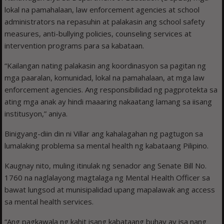
lokal na pamahalaan, law enforcement agencies at school
administrators na repasuhin at palakasin ang school safety
measures, anti-bullying policies, counseling services at
intervention programs para sa kabataan.
“Kailangan nating palakasin ang koordinasyon sa pagitan ng
mga paaralan, komunidad, lokal na pamahalaan, at mga law
enforcement agencies. Ang responsibilidad ng pagprotekta sa
ating mga anak ay hindi maaaring nakaatang lamang sa iisang
institusyon,” aniya.
Binigyang-diin din ni Villar ang kahalagahan ng pagtugon sa
lumalaking problema sa mental health ng kabataang Pilipino.
Kaugnay nito, muling itinulak ng senador ang Senate Bill No.
1760 na naglalayong magtalaga ng Mental Health Officer sa
bawat lungsod at munisipalidad upang mapalawak ang access
sa mental health services.
“Ang pagkawala ng kahit isang kabataang buhay ay isa nang