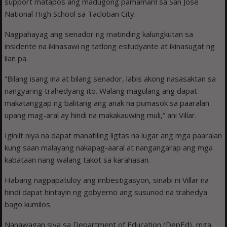
support matapos ang madugong pamamaril sa San Jose
National High School sa Tacloban City.
Nagpahayag ang senador ng matinding kalungkutan sa
insidente na ikinasawi ng tatlong estudyante at ikinasugat ng
ilan pa.
“Bilang isang ina at bilang senador, labis akong nasasaktan sa
nangyaring trahedyang ito. Walang magulang ang dapat
makatanggap ng balitang ang anak na pumasok sa paaralan
upang mag-aral ay hindi na makakauwing muli,” ani Villar.
Iginiit niya na dapat manatiling ligtas na lugar ang mga paaralan
kung saan malayang nakapag-aaral at nangangarap ang mga
kabataan nang walang takot sa karahasan.
Habang nagpapatuloy ang imbestigasyon, sinabi ni Villar na
hindi dapat hintayin ng gobyerno ang susunod na trahedya
bago kumilos.
Nanawagan siya sa Department of Education (DepEd), mga