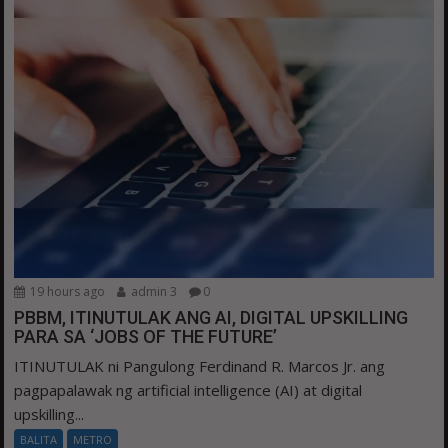
19 hours ago
admin 3
0
PBBM, ITINUTULAK ANG AI, DIGITAL UPSKILLING
PARA SA ‘JOBS OF THE FUTURE’
ITINUTULAK ni Pangulong Ferdinand R. Marcos Jr. ang
pagpapalawak ng artificial intelligence (AI) at digital
upskilling...
BALITA
METRO