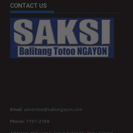
CONTACT US
Email:
advertise@saksingayon.com
Phone: 7757-2769
Address:
#85 Unit F, Scout Rallos St., Brgy. Sacred