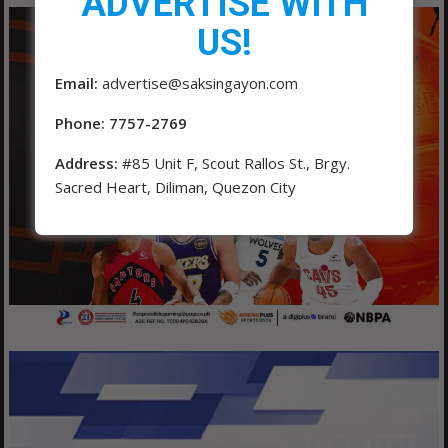
ADVERTISE WITH
US!
Email:
advertise@saksingayon.com
Phone: 7757-2769
Address:
#85 Unit F, Scout Rallos St., Brgy.
Sacred Heart, Diliman, Quezon City