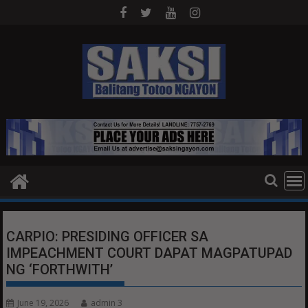
Skip
to
content
CARPIO: PRESIDING OFFICER SA
IMPEACHMENT COURT DAPAT MAGPATUPAD
NG ‘FORTHWITH’
June 19, 2026
admin 3