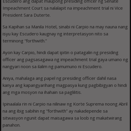
Escudero ang dapat maupong presiding officer ng Senate
Impeachment Court sa nalalapit na impeachment trial ni Vice
President Sara Duterte.
Sa Kapihan sa Manila Hotel, sinabi ni Carpio na may nauna nang
isyu kay Escudero kaugnay ng interpretasyon nito sa
terminong “forthwith.”
Ayon kay Carpio, hindi dapat ipitin o patagalin ng presiding
officer ang pagsasagawa ng impeachment trial gaya umano ng
nangyari noon sa ilalim ng pamumuno ni Escudero.
Aniya, mahalaga ang papel ng presiding officer dahil nasa
kanya ang kapangyarihang magpasya kung pagbibigyan o hindi
ang mga mosyon na ihahain sa paglilitis.
Ipinaalala rin ni Carpio na nilinaw ng Korte Suprema noong Abril
na ang ibig sabihin ng “forthwith” ay nakadepende sa
sitwasyon ngunit dapat maisagawa sa loob ng makatwirang
panahon.