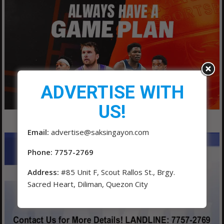
ADVERTISE WITH
US!
Email:
advertise@saksingayon.com
Phone: 7757-2769
Address:
#85 Unit F, Scout Rallos St., Brgy.
Sacred Heart, Diliman, Quezon City