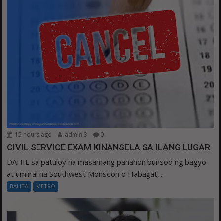
15 hours ago
admin 3
0
CIVIL SERVICE EXAM KINANSELA SA ILANG LUGAR
DAHIL sa patuloy na masamang panahon bunsod ng bagyo
at umiiral na Southwest Monsoon o Habagat,...
BALITA
METRO