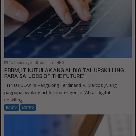
15 hours ago
admin 3
0
PBBM, ITINUTULAK ANG AI, DIGITAL UPSKILLING
PARA SA ‘JOBS OF THE FUTURE’
ITINUTULAK ni Pangulong Ferdinand R. Marcos Jr. ang
pagpapalawak ng artificial intelligence (AI) at digital
upskilling...
BALITA
METRO