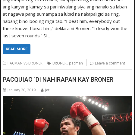
ang kanyang kamay sa paniniwalang siya ang nanalo sa laban
at nagawa pang sumampa sa lubid na nakapaligid sa ring,
habang bino-boo ng mga tao. “I beat him, everybody out
there knows I beat him,” deklara ni Broner. “I clearly won the
last seven rounds.” Si…
READ MORE
,
PACMAN VS BRONER
BRONER
pacman
Leave a comment
PACQUIAO ‘DI NAHIRAPAN KAY BRONER
January 20, 2019
Jet