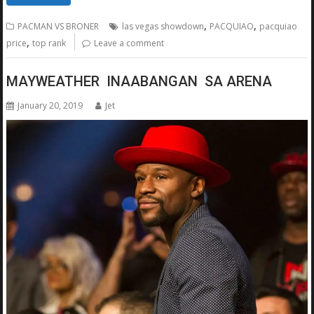
,
,
PACMAN VS BRONER
las vegas showdown
PACQUIAO
pacquiao
,
price
top rank
Leave a comment
MAYWEATHER INAABANGAN SA ARENA
January 20, 2019
Jet