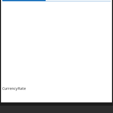
CurrencyRate