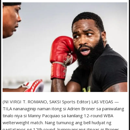
(NI VIRGI T. ROMANO, SAKSI Sports Editor) LAS VEGAS —
TILA nananaginip naman itong si Adrien Broner sa paniwalang
tinalo niya si Manny Pacquiao sa kanilang 12-round WBA
welterweight match. Nang tumunog ang bell hudyat ng
pagtatapos ng 12th round, kumpiyansang itinaas ni Broner