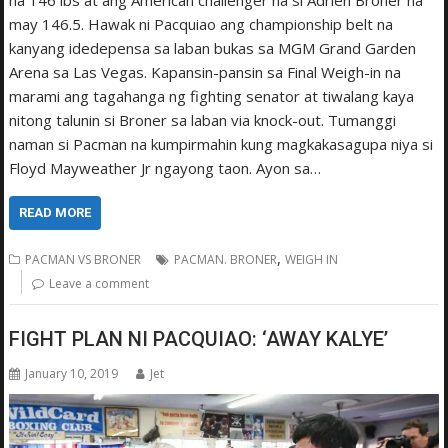
na 146 lbs at ang American challenger na si Adrien Broner na
may 146.5. Hawak ni Pacquiao ang championship belt na
kanyang idedepensa sa laban bukas sa MGM Grand Garden
Arena sa Las Vegas. Kapansin-pansin sa Final Weigh-in na
marami ang tagahanga ng fighting senator at tiwalang kaya
nitong talunin si Broner sa laban via knock-out. Tumanggi
naman si Pacman na kumpirmahin kung magkakasagupa niya si
Floyd Mayweather Jr ngayong taon. Ayon sa…
READ MORE
,
PACMAN VS BRONER
PACMAN. BRONER
WEIGH IN
Leave a comment
FIGHT PLAN NI PACQUIAO: ‘AWAY KALYE’
January 10, 2019
Jet