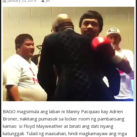
January 20, 2019
Jet
BAGO magsimula ang laban ni Manny Pacquiao kay Adrien
Broner, nakitang pumasok sa locker room ng pambansang
kamao si Floyd Mayweather at binati ang dati niyang
katunggali. Tulad ng inaasahan, hindi magkamayaw ang mga