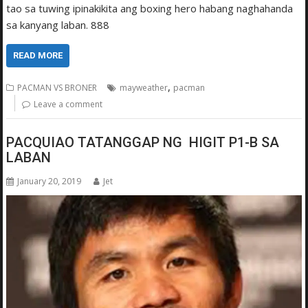
tao sa tuwing ipinakikita ang boxing hero habang naghahanda
sa kanyang laban. 888
READ MORE
,
PACMAN VS BRONER
mayweather
pacman
Leave a comment
PACQUIAO TATANGGAP NG HIGIT P1-B SA
LABAN
January 20, 2019
Jet