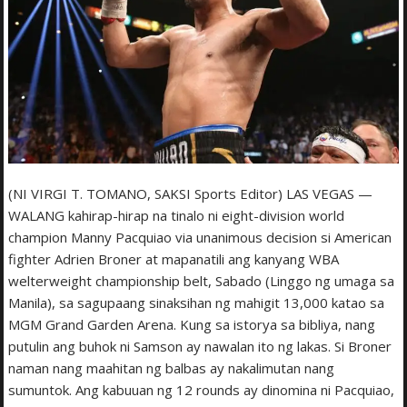
(NI VIRGI T. TOMANO, SAKSI Sports Editor) LAS VEGAS —
WALANG kahirap-hirap na tinalo ni eight-division world
champion Manny Pacquiao via unanimous decision si American
fighter Adrien Broner at mapanatili ang kanyang WBA
welterweight championship belt, Sabado (Linggo ng umaga sa
Manila), sa sagupaang sinaksihan ng mahigit 13,000 katao sa
MGM Grand Garden Arena. Kung sa istorya sa bibliya, nang
putulin ang buhok ni Samson ay nawalan ito ng lakas. Si Broner
naman nang maahitan ng balbas ay nakalimutan nang
sumuntok. Ang kabuuan ng 12 rounds ay dinomina ni Pacquiao,