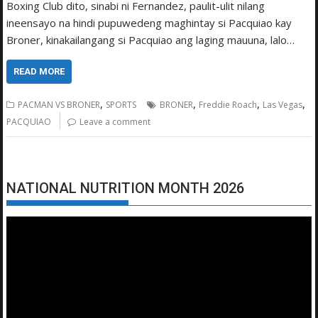
Boxing Club dito, sinabi ni Fernandez, paulit-ulit nilang
ineensayo na hindi pupuwedeng maghintay si Pacquiao kay
Broner, kinakailangang si Pacquiao ang laging mauuna, lalo…
READ MORE
,
,
,
,
PACMAN VS BRONER
SPORTS
BRONER
Freddie Roach
Las Vegas
PACQUIAO
Leave a comment
NATIONAL NUTRITION MONTH 2026
Video
Player