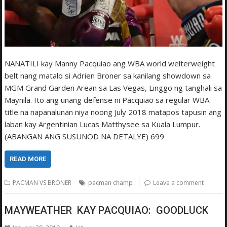
NANATILI kay Manny Pacquiao ang WBA world welterweight
belt nang matalo si Adrien Broner sa kanilang showdown sa
MGM Grand Garden Arean sa Las Vegas, Linggo ng tanghali sa
Maynila. Ito ang unang defense ni Pacquiao sa regular WBA
title na napanalunan niya noong July 2018 matapos tapusin ang
laban kay Argentinian Lucas Matthysee sa Kuala Lumpur.
(ABANGAN ANG SUSUNOD NA DETALYE) 699
READ MORE
PACMAN VS BRONER
pacman champ
Leave a comment
MAYWEATHER KAY PACQUIAO: GOODLUCK