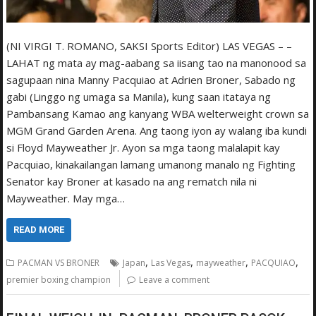
(NI VIRGI T. ROMANO, SAKSI Sports Editor) LAS VEGAS – –
LAHAT ng mata ay mag-aabang sa iisang tao na manonood sa
sagupaan nina Manny Pacquiao at Adrien Broner, Sabado ng
gabi (Linggo ng umaga sa Manila), kung saan itataya ng
Pambansang Kamao ang kanyang WBA welterweight crown sa
MGM Grand Garden Arena. Ang taong iyon ay walang iba kundi
si Floyd Mayweather Jr. Ayon sa mga taong malalapit kay
Pacquiao, kinakailangan lamang umanong manalo ng Fighting
Senator kay Broner at kasado na ang rematch nila ni
Mayweather. May mga…
READ MORE
,
,
,
,
PACMAN VS BRONER
Japan
Las Vegas
mayweather
PACQUIAO
premier boxing champion
Leave a comment