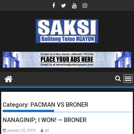
Skip
to
content
Category:
PACMAN VS BRONER
NANAGINIP; I WON! — BRONER
January 20, 2019
Jet