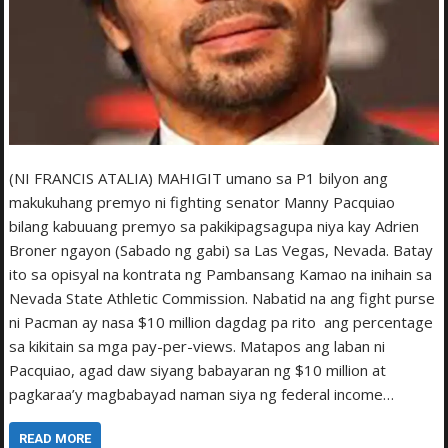
(NI FRANCIS ATALIA) MAHIGIT umano sa P1 bilyon ang
makukuhang premyo ni fighting senator Manny Pacquiao
bilang kabuuang premyo sa pakikipagsagupa niya kay Adrien
Broner ngayon (Sabado ng gabi) sa Las Vegas, Nevada. Batay
ito sa opisyal na kontrata ng Pambansang Kamao na inihain sa
Nevada State Athletic Commission. Nabatid na ang fight purse
ni Pacman ay nasa $10 million dagdag pa rito ang percentage
sa kikitain sa mga pay-per-views. Matapos ang laban ni
Pacquiao, agad daw siyang babayaran ng $10 million at
pagkaraa’y magbabayad naman siya ng federal income…
READ MORE