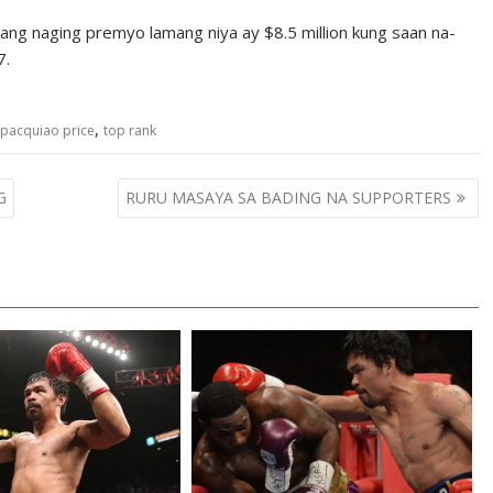
 ang naging premyo lamang niya ay $8.5 million kung saan na-
7.
,
pacquiao price
top rank
G
RURU MASAYA SA BADING NA SUPPORTERS