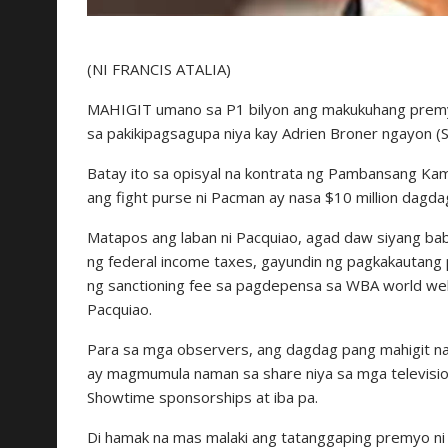
(NI FRANCIS ATALIA)
MAHIGIT umano sa P1 bilyon ang makukuhang premyo
sa pakikipagsagupa niya kay Adrien Broner ngayon (
Batay ito sa opisyal na kontrata ng Pambansang Kam
ang fight purse ni Pacman ay nasa $10 million dagda
Matapos ang laban ni Pacquiao, agad daw siyang ba
ng federal income taxes, gayundin ng pagkakautang 
ng sanctioning fee sa pagdepensa sa WBA world we
Pacquiao.
Para sa mga observers, ang dagdag pang mahigit na
ay magmumula naman sa share niya sa mga television
Showtime sponsorships at iba pa.
Di hamak na mas malaki ang tatanggaping premyo ni 