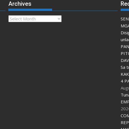
Archives
Re
Archives
SEN
MGA
Disi
unla
PAN
PIT
DAV
Sa 
KAK
4 P
Aug
Tun
EMP
202
COM
REP