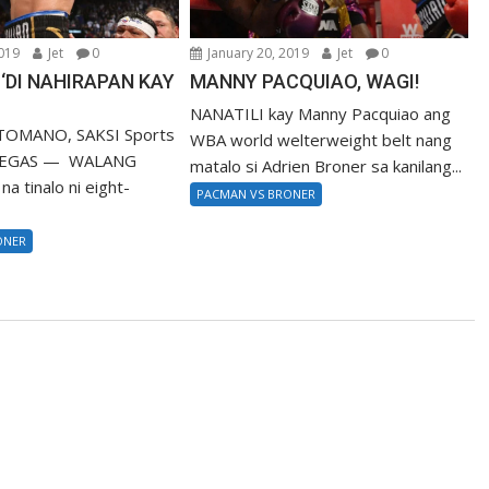
2019
Jet
0
January 20, 2019
Jet
0
‘DI NAHIRAPAN KAY
MANNY PACQUIAO, WAGI!
NANATILI kay Manny Pacquiao ang
. TOMANO, SAKSI Sports
WBA world welterweight belt nang
S VEGAS — WALANG
matalo si Adrien Broner sa kanilang...
na tinalo ni eight-
PACMAN VS BRONER
ONER