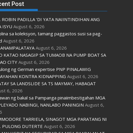
cent Post
. ROBIN PADILLA ‘DI YATA NAIINTINDIHAN ANG
 ISYU
August 6, 2026
plina sa koleksyon, tamang paggastos susi sa pag-
d
August 6, 2026
ANAMPALATAYA
August 6, 2026
O KATAO NASAGIP SA TUMAOB NA PUMP BOAT SA
AO CITY
August 6, 2026
tulong ng German expertise PNP PINALAWIG
AYAHAN KONTRA KIDNAPPING
August 6, 2026
ATAY SA LANDSLIDE SA TS MAYMAY, HABAGAT
ust 6, 2026
awan ng bakal sa Pampanga pinaiimbestigahan MGA
LEYADO NABINGI, NANLABO PANINGIN
August 6,
6
MODORE TARRIELA, SINAGOT MGA PARATANG NI
. PULONG DUTERTE
August 6, 2026