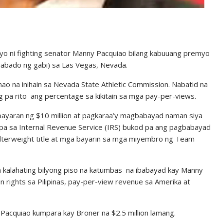
 ni fighting senator Manny Pacquiao bilang kabuuang premyo
Sabado ng gabi) sa Las Vegas, Nevada.
ao na inihain sa Nevada State Athletic Commission. Nabatid na
g pa rito ang percentage sa kikitain sa mga pay-per-views.
bayaran ng $10 million at pagkaraa’y magbabayad naman siya
pa sa Internal Revenue Service (IRS) bukod pa ang pagbabayad
lterweight title at mga bayarin sa mga miyembro ng Team
 kalahating bilyong piso na katumbas na ibabayad kay Manny
 rights sa Pilipinas, pay-per-view revenue sa Amerika at
Pacquiao kumpara kay Broner na $2.5 million lamang.