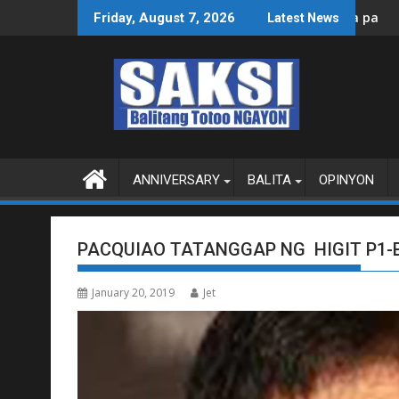
Skip
ksyon, tamang paggastos susi sa pag-unlad
PANANAMPALATAYA
Friday, August 7, 2026
Latest News
to
content
ANNIVERSARY
BALITA
OPINYON
PACQUIAO TATANGGAP NG HIGIT P1-
January 20, 2019
Jet