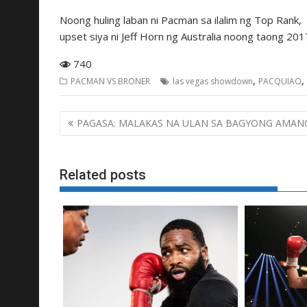
Noong huling laban ni Pacman sa ilalim ng Top Rank,
upset siya ni Jeff Horn ng Australia noong taong 201
740
,
,
PACMAN VS BRONER
las vegas showdown
PACQUIAO
Post
PAGASA: MALAKAS NA ULAN SA BAGYONG AMAN
navigation
Related posts