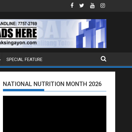
 NA PUMP BOAT SA DAVAO CITY
Sa tulong ng German expertise PNP PI
SPECIAL FEATURE
NATIONAL NUTRITION MONTH 2026
Video
Player