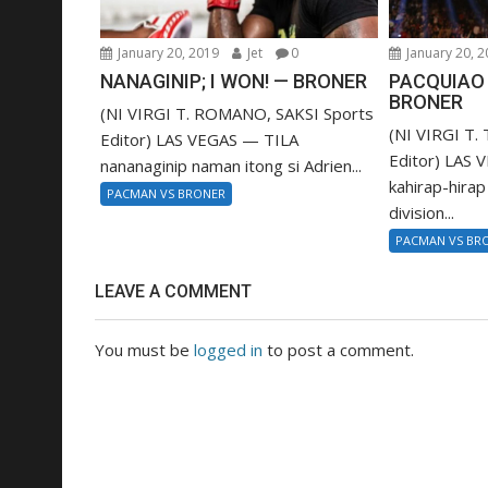
January 20, 2019
Jet
0
January 20, 
NANAGINIP; I WON! — BRONER
PACQUIAO 
BRONER
(NI VIRGI T. ROMANO, SAKSI Sports
(NI VIRGI T
Editor) LAS VEGAS — TILA
Editor) LA
nananaginip naman itong si Adrien...
kahirap-hirap 
PACMAN VS BRONER
division...
PACMAN VS BR
LEAVE A COMMENT
You must be
logged in
to post a comment.