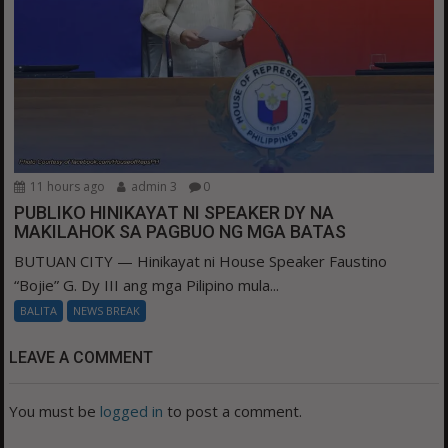
11 hours ago
admin 3
0
PUBLIKO HINIKAYAT NI SPEAKER DY NA
MAKILAHOK SA PAGBUO NG MGA BATAS
BUTUAN CITY — Hinikayat ni House Speaker Faustino
“Bojie” G. Dy III ang mga Pilipino mula...
BALITA
NEWS BREAK
LEAVE A COMMENT
You must be
logged in
to post a comment.