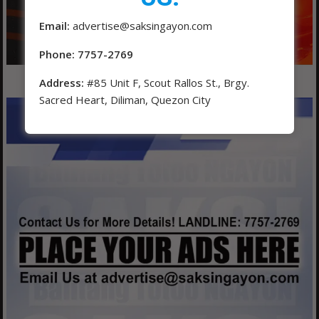
Email:
advertise@saksingayon.com
Phone: 7757-2769
Address:
#85 Unit F, Scout Rallos St., Brgy.
Sacred Heart, Diliman, Quezon City