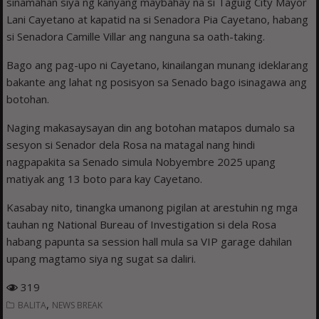
sinamahan siya ng kanyang maybahay na si Taguig City Mayor
Lani Cayetano at kapatid na si Senadora Pia Cayetano, habang
si Senadora Camille Villar ang nanguna sa oath-taking.
Bago ang pag-upo ni Cayetano, kinailangan munang ideklarang
bakante ang lahat ng posisyon sa Senado bago isinagawa ang
botohan.
Naging makasaysayan din ang botohan matapos dumalo sa
sesyon si Senador dela Rosa na matagal nang hindi
nagpapakita sa Senado simula Nobyembre 2025 upang
matiyak ang 13 boto para kay Cayetano.
Kasabay nito, tinangka umanong pigilan at arestuhin ng mga
tauhan ng National Bureau of Investigation si dela Rosa
habang papunta sa session hall mula sa VIP garage dahilan
upang magtamo siya ng sugat sa daliri.
319
,
BALITA
NEWS BREAK