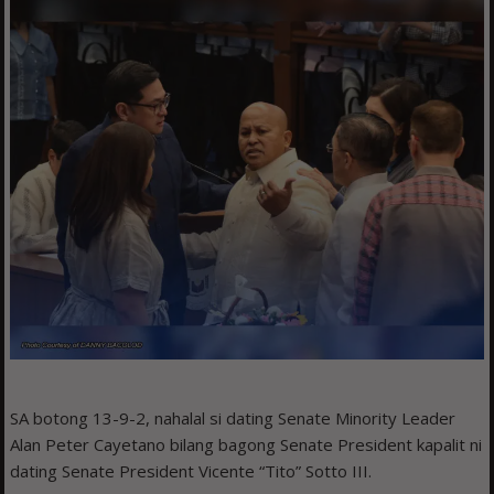
SA botong 13-9-2, nahalal si dating Senate Minority Leader
Alan Peter Cayetano bilang bagong Senate President kapalit ni
dating Senate President Vicente “Tito” Sotto III.