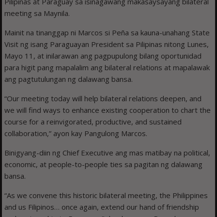
Pilipinas at Paraguay sa isinagawang makasaysayang bilateral
meeting sa Maynila.
Mainit na tinanggap ni Marcos si Peña sa kauna-unahang State
Visit ng isang Paraguayan President sa Pilipinas nitong Lunes,
Mayo 11, at inilarawan ang pagpupulong bilang oportunidad
para higit pang mapalalim ang bilateral relations at mapalawak
ang pagtutulungan ng dalawang bansa.
“Our meeting today will help bilateral relations deepen, and
we will find ways to enhance existing cooperation to chart the
course for a reinvigorated, productive, and sustained
collaboration,” ayon kay Pangulong Marcos.
Binigyang-diin ng Chief Executive ang mas matibay na political,
economic, at people-to-people ties sa pagitan ng dalawang
bansa.
“As we convene this historic bilateral meeting, the Philippines
and us Filipinos… once again, extend our hand of friendship