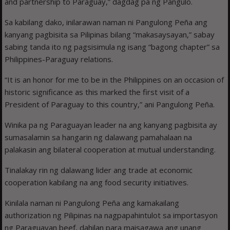
and partnership to Paraguay,” dagdag pa ng Pangulo.
Sa kabilang dako, inilarawan naman ni Pangulong Peña ang
kanyang pagbisita sa Pilipinas bilang “makasaysayan,” sabay
sabing tanda ito ng pagsisimula ng isang “bagong chapter” sa
Philippines-Paraguay relations.
“It is an honor for me to be in the Philippines on an occasion of
historic significance as this marked the first visit of a
President of Paraguay to this country,” ani Pangulong Peña.
Winika pa ng Paraguayan leader na ang kanyang pagbisita ay
sumasalamin sa hangarin ng dalawang pamahalaan na
palakasin ang bilateral cooperation at mutual understanding.
Tinalakay rin ng dalawang lider ang trade at economic
cooperation kabilang na ang food security initiatives.
Kinilala naman ni Pangulong Peña ang kamakailang
authorization ng Pilipinas na nagpapahintulot sa importasyon
ng Paraguayan beef, dahilan para maisagawa ang unang