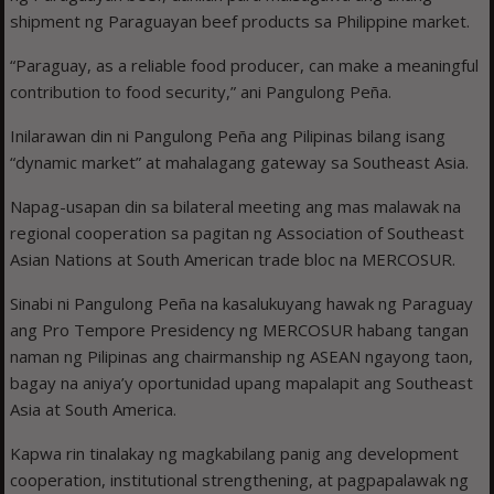
shipment ng Paraguayan beef products sa Philippine market.
“Paraguay, as a reliable food producer, can make a meaningful
contribution to food security,” ani Pangulong Peña.
Inilarawan din ni Pangulong Peña ang Pilipinas bilang isang
“dynamic market” at mahalagang gateway sa Southeast Asia.
Napag-usapan din sa bilateral meeting ang mas malawak na
regional cooperation sa pagitan ng Association of Southeast
Asian Nations at South American trade bloc na MERCOSUR.
Sinabi ni Pangulong Peña na kasalukuyang hawak ng Paraguay
ang Pro Tempore Presidency ng MERCOSUR habang tangan
naman ng Pilipinas ang chairmanship ng ASEAN ngayong taon,
bagay na aniya’y oportunidad upang mapalapit ang Southeast
Asia at South America.
Kapwa rin tinalakay ng magkabilang panig ang development
cooperation, institutional strengthening, at pagpapalawak ng