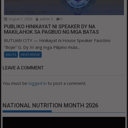
August 7, 2026
admin 3
0
PUBLIKO HINIKAYAT NI SPEAKER DY NA
MAKILAHOK SA PAGBUO NG MGA BATAS
BUTUAN CITY — Hinikayat ni House Speaker Faustino
“Bojie” G. Dy III ang mga Pilipino mula...
BALITA
NEWS BREAK
LEAVE A COMMENT
You must be
logged in
to post a comment.
NATIONAL NUTRITION MONTH 2026
Video
Player