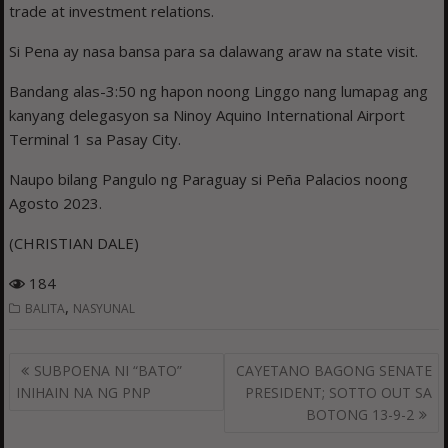
trade at investment relations.
Si Pena ay nasa bansa para sa dalawang araw na state visit.
Bandang alas-3:50 ng hapon noong Linggo nang lumapag ang
kanyang delegasyon sa Ninoy Aquino International Airport
Terminal 1 sa Pasay City.
Naupo bilang Pangulo ng Paraguay si Peña Palacios noong
Agosto 2023.
(CHRISTIAN DALE)
184
,
BALITA
NASYUNAL
Post
SUBPOENA NI “BATO”
CAYETANO BAGONG SENATE
navigation
INIHAIN NA NG PNP
PRESIDENT; SOTTO OUT SA
BOTONG 13-9-2