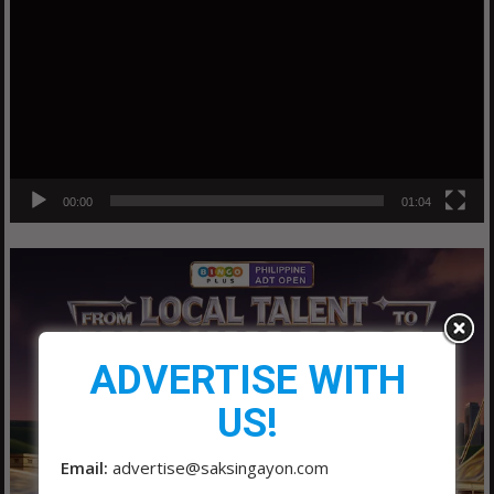
00:00
01:04
ADVERTISE WITH
US!
Email:
advertise@saksingayon.com