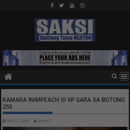
Skip
to
content
KAMARA INIMPEACH SI VP SARA SA BOTONG
255
May 11, 2026
admin 3