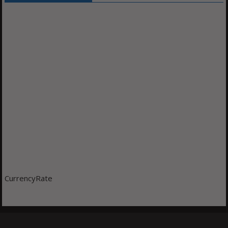
CurrencyRate