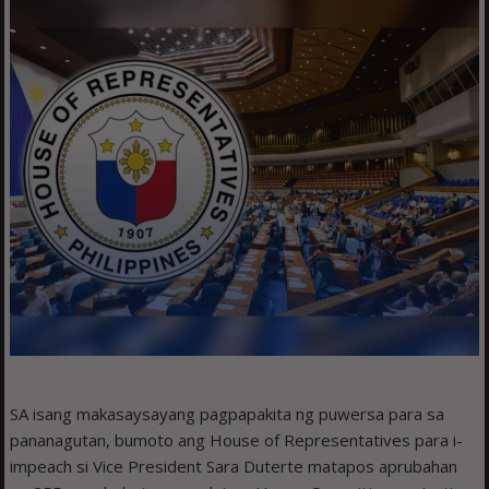
SA isang makasaysayang pagpapakita ng puwersa para sa
pananagutan, bumoto ang House of Representatives para i-
impeach si Vice President Sara Duterte matapos aprubahan