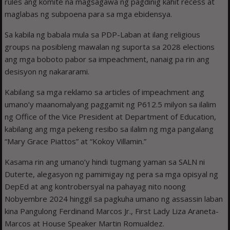
rules ang komite na magsagawa ng pagdinig kahit recess at
maglabas ng subpoena para sa mga ebidensya.
Sa kabila ng babala mula sa PDP-Laban at ilang religious
groups na posibleng mawalan ng suporta sa 2028 elections
ang mga boboto pabor sa impeachment, nanaig pa rin ang
desisyon ng nakararami.
Kabilang sa mga reklamo sa articles of impeachment ang
umano’y maanomalyang paggamit ng P612.5 milyon sa ilalim
ng Office of the Vice President at Department of Education,
kabilang ang mga pekeng resibo sa ilalim ng mga pangalang
“Mary Grace Piattos” at “Kokoy Villamin.”
Kasama rin ang umano’y hindi tugmang yaman sa SALN ni
Duterte, alegasyon ng pamimigay ng pera sa mga opisyal ng
DepEd at ang kontrobersyal na pahayag nito noong
Nobyembre 2024 hinggil sa pagkuha umano ng assassin laban
kina Pangulong Ferdinand Marcos Jr., First Lady Liza Araneta-
Marcos at House Speaker Martin Romualdez.