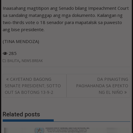
Inaasahang magtitipon ang Senado bilang Impeachment Court
sa sandaling matanggap ang mga dokumento. Kailangan ng
two-thirds vote o 18 senador para mapatalsik sa puwesto
ang bise presidente.
(TINA MENDOZA)
285
,
BALITA
NEWS BREAK
Post
CAYETANO BAGONG
DA PINAIGTING
navigation
SENATE PRESIDENT; SOTTO
PAGHAHANDA SA EPEKTO
OUT SA BOTONG 13-9-2
NG EL NIÑO
Related posts