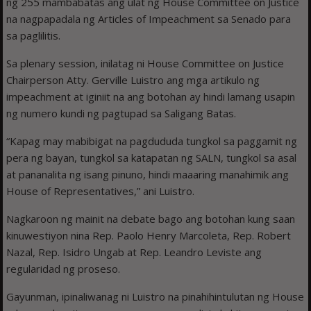
ng 255 mambabatas ang ulat ng House Committee on Justice
na nagpapadala ng Articles of Impeachment sa Senado para
sa paglilitis.
Sa plenary session, inilatag ni House Committee on Justice
Chairperson Atty. Gerville Luistro ang mga artikulo ng
impeachment at iginiit na ang botohan ay hindi lamang usapin
ng numero kundi ng pagtupad sa Saligang Batas.
“Kapag may mabibigat na pagdududa tungkol sa paggamit ng
pera ng bayan, tungkol sa katapatan ng SALN, tungkol sa asal
at pananalita ng isang pinuno, hindi maaaring manahimik ang
House of Representatives,” ani Luistro.
Nagkaroon ng mainit na debate bago ang botohan kung saan
kinuwestiyon nina Rep. Paolo Henry Marcoleta, Rep. Robert
Nazal, Rep. Isidro Ungab at Rep. Leandro Leviste ang
regularidad ng proseso.
Gayunman, ipinaliwanag ni Luistro na pinahihintulutan ng House