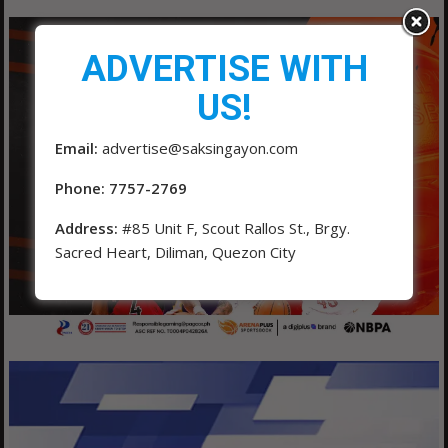
ADVERTISE WITH
US!
Email:
advertise@saksingayon.com
Phone: 7757-2769
Address:
#85 Unit F, Scout Rallos St., Brgy.
Sacred Heart, Diliman, Quezon City