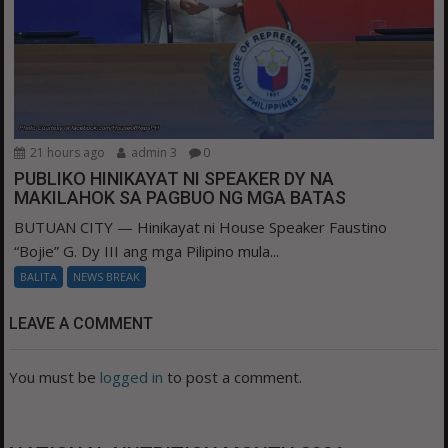
21 hours ago
admin 3
0
PUBLIKO HINIKAYAT NI SPEAKER DY NA
MAKILAHOK SA PAGBUO NG MGA BATAS
BUTUAN CITY — Hinikayat ni House Speaker Faustino
“Bojie” G. Dy III ang mga Pilipino mula...
BALITA
NEWS BREAK
LEAVE A COMMENT
You must be
logged in
to post a comment.