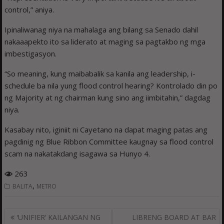
control,” aniya.
Ipinaliwanag niya na mahalaga ang bilang sa Senado dahil
nakaaapekto ito sa liderato at maging sa pagtakbo ng mga
imbestigasyon.
“So meaning, kung maibabalik sa kanila ang leadership, i-
schedule ba nila yung flood control hearing? Kontrolado din po
ng Majority at ng chairman kung sino ang iimbitahin,” dagdag
niya.
Kasabay nito, iginiit ni Cayetano na dapat maging patas ang
pagdinig ng Blue Ribbon Committee kaugnay sa flood control
scam na nakatakdang isagawa sa Hunyo 4.
263
,
BALITA
METRO
Post
‘UNIFIER’ KAILANGAN NG
LIBRENG BOARD AT BAR