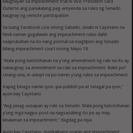
kaugnayan sa impeachment trial ni Vice President Sara
Duterte ang panukalang pag-amyenda sa rules ng Senado
kaugnay ng remote participation.
Sa isang Facebook Live nitong Sabado, sinabi ni Cayetano na
hindi naman gagalawin ang impeachment rules dahil
naaprubahan na ito nang pormal na magtipon ang Senado
bilang impeachment court noong Mayo 18.
“Wala pong katotohanan na y’ung amendment ng rule na ito ay
nakaugnay sa amendment sa rule sa impeachment. Bakit po?
Unang-una, in-adopt na po namin y’ung rules sa impeachment.
Kapag binago namin iyon, ipa-publish pa at tatagal pa iyon,”
ayon kay Cayetano.
“Ang pinag-uusapan ay rule sa Senado. Wala pong katotohanan
y’ung mga nagpo-post na nagsasabing ito po ay may
kinalaman sa impeachment,” dagdag pa niya.
Ayon kay Cayetano, magkaibang usapin ang impeachment