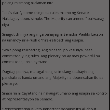
pa ang mismong nilalaman nito.
“Let’s clarify some things sa rules mismo ng Senate.
Nakalagay doon, simple: The Majority can amend,” paliwanag
niya.
Sinagot din niya ang mga pahayag ni Senador Panfilo Lacson
na umano’y nira-rush o “nira-railroad” ang usapin.
“Wala pong railroading. Ang sinasabi po kasi niya, nasa
committee yung rules. Ang plenary po ay mas powerful sa
committees,” ani Cayetano.
Dagdag pa niya, matagal nang sinimulang talakayin ang
panukala at handa umano ang Majority na depensahan ito sa
plenaryo.
Sinabi rin ni Cayetano na nakaugat umano ang usapin sa kontrol
at representasyon sa Senado.
“Representation is very important because it’s all about