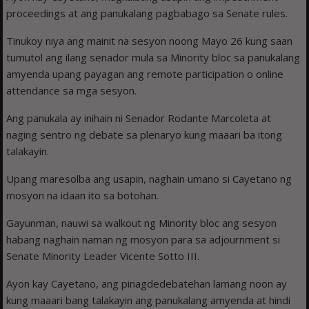
proceedings at ang panukalang pagbabago sa Senate rules.
Tinukoy niya ang mainit na sesyon noong Mayo 26 kung saan
tumutol ang ilang senador mula sa Minority bloc sa panukalang
amyenda upang payagan ang remote participation o online
attendance sa mga sesyon.
Ang panukala ay inihain ni Senador Rodante Marcoleta at
naging sentro ng debate sa plenaryo kung maaari ba itong
talakayin.
Upang maresolba ang usapin, naghain umano si Cayetano ng
mosyon na idaan ito sa botohan.
Gayunman, nauwi sa walkout ng Minority bloc ang sesyon
habang naghain naman ng mosyon para sa adjournment si
Senate Minority Leader Vicente Sotto III.
Ayon kay Cayetano, ang pinagdedebatehan lamang noon ay
kung maaari bang talakayin ang panukalang amyenda at hindi