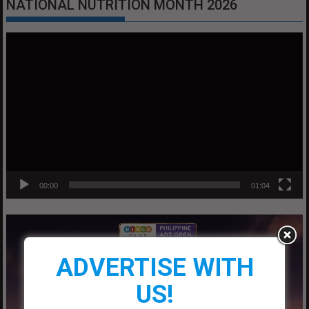
NATIONAL NUTRITION MONTH 2026
Video
Player
00:00
01:04
ADVERTISE WITH
US!