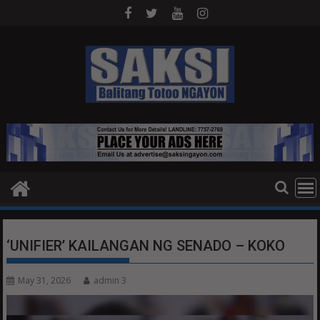
Skip
to
content
‘UNIFIER’ KAILANGAN NG SENADO – KOKO
May 31, 2026
admin 3