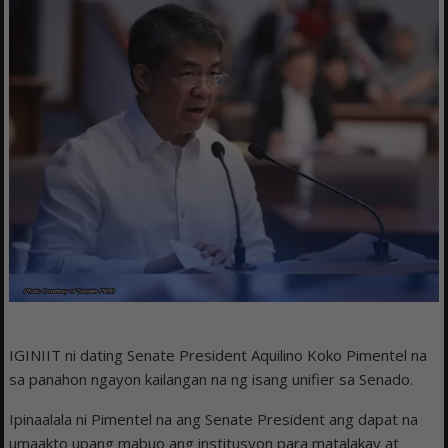
IGINIIT ni dating Senate President Aquilino Koko Pimentel na
sa panahon ngayon kailangan na ng isang unifier sa Senado.
Ipinaalala ni Pimentel na ang Senate President ang dapat na
umaakto upang mabuo ang institusyon para matalakay at