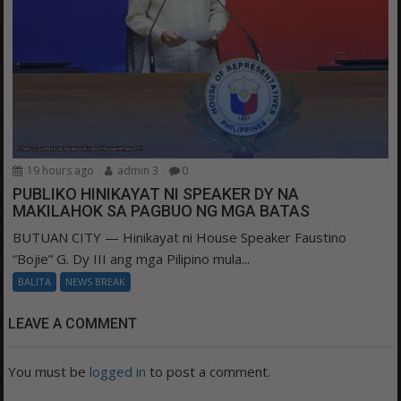
19 hours ago
admin 3
0
PUBLIKO HINIKAYAT NI SPEAKER DY NA
MAKILAHOK SA PAGBUO NG MGA BATAS
BUTUAN CITY — Hinikayat ni House Speaker Faustino
“Bojie” G. Dy III ang mga Pilipino mula...
BALITA
NEWS BREAK
LEAVE A COMMENT
You must be
logged in
to post a comment.