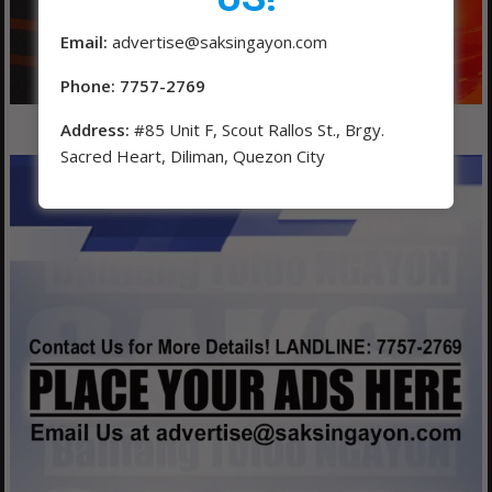
Email:
advertise@saksingayon.com
Phone: 7757-2769
Address:
#85 Unit F, Scout Rallos St., Brgy.
Sacred Heart, Diliman, Quezon City