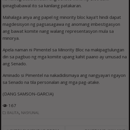
ipinagbabawal ito sa kanilang patakaran.
Mahalaga anya ang papel ng minority bloc kaya’t hindi dapat
magdesisyon ng pagsasagawa ng anomang imbestigasyon
ang bawat komite nang walang representasyon mula sa
minorya.
Apela naman ni Pimentel sa Minority Bloc na makipagtulungan
din sa pagbuo ng mga komite upang kahit paano ay umusad na
ang Senado.
Aminado si Pimentel na nakadidismaya ang nangyayari ngayon
sa Senado na tila personalan ang mga pag-atake.
(DANG SAMSON-GARCIA)
167
,
BALITA
NASYUNAL
Post