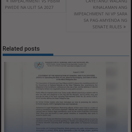
IMPEACHMENT VS PBBM
CAYETANO: WALANG
navigation
PWEDE NA ULIT SA 2027
KINALAMAN ANG
IMPEACHMENT NI VP SARA
SA PAG-AMYENDA NG
SENATE RULES
Related posts