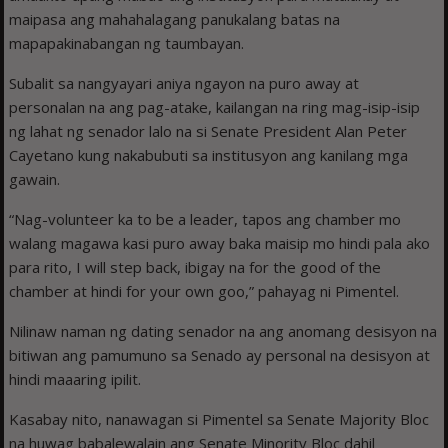
maipasa ang mahahalagang panukalang batas na
mapapakinabangan ng taumbayan.
Subalit sa nangyayari aniya ngayon na puro away at
personalan na ang pag-atake, kailangan na ring mag-isip-isip
ng lahat ng senador lalo na si Senate President Alan Peter
Cayetano kung nakabubuti sa institusyon ang kanilang mga
gawain.
“Nag-volunteer ka to be a leader, tapos ang chamber mo
walang magawa kasi puro away baka maisip mo hindi pala ako
para rito, I will step back, ibigay na for the good of the
chamber at hindi for your own goo,” pahayag ni Pimentel.
Nilinaw naman ng dating senador na ang anomang desisyon na
bitiwan ang pamumuno sa Senado ay personal na desisyon at
hindi maaaring ipilit.
Kasabay nito, nanawagan si Pimentel sa Senate Majority Bloc
na huwag babalewalain ang Senate Minority Bloc dahil