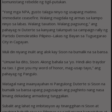
komunistang rebelde ng tigil-putukan.
“Yong mga NPA, gusto talaga ninyo ng usapang matino.
Immediate ceasefire. Walang magdala ng armas sa kampo
ninyo sa labas. Walang taxation. Walang pagsunog,” ang
pahayag ni Duterte sa kanyang talumpati sa campaign rally ng
Partido Demokratiko Pilipino–Lakas ng Bayan sa Tuguegarao
City in Cagayan.
Muli din niyang inulit ang alok kay Sison na bumalik na sa bansa.
“Umuwi ka dito, Sison. Akong bahala sa ‘yo. Hindi ako traydor
na tao. I give you my word of honor, mag-usap tayo,” ang
pahayag ng Pangulo.
Matagal nang inaanyayahan ni Pangulong Duterte si Sison na
bumalik sa bansa upang pagusapan ang paghinto nang nasa
limang dekadang armadong tunggalian.
Subalit ang lahat ng imbitasyon ay tinanggihan ni Sison at
sinabing babalik siya sa Pilipinas sa sarili niyang kagustuhan at