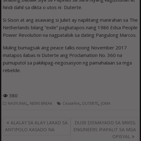
hindi dahil sa dikta o utos ni Duterte.
Si Sison at ang asawang si Juliet ay napilitang manirahan sa The
Netherlands bilang “exile” pagkatapos nang 1986 Edsa People
Power Revolution na nagpatalsik sa dating Pangulong Marcos.
Muling bumagsak ang peace talks noong November 2017
matapos ilabas ni Duterte ang Proclamation No. 360 na
pumuputol sa pakikipag-negosasyon ng pamahalaan sa mga
rebelde.
380
,
,
,
NASYUNAL
NEWS BREAK
Ceasefire
DUTERTE
JOMA
Post
ALALAY SA ALAY LAKAD SA
DU30 DISMAYADO SA MWSS;
navigation
ANTIPOLO KASADO NA
ENGINEERS IPAPALIT SA MGA
OPISYAL