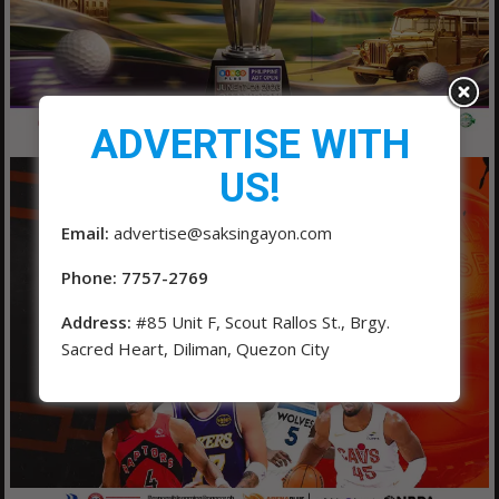
ADVERTISE WITH
US!
Email:
advertise@saksingayon.com
Phone: 7757-2769
Address:
#85 Unit F, Scout Rallos St., Brgy.
Sacred Heart, Diliman, Quezon City