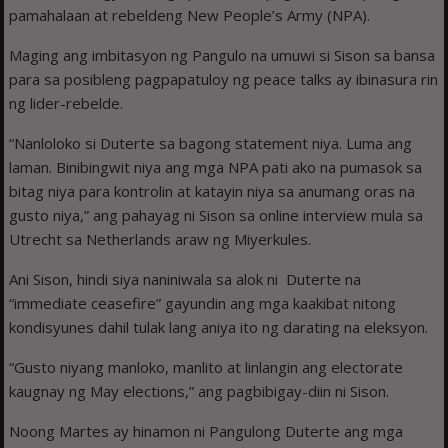
pamahalaan at rebeldeng New People’s Army (NPA).
Maging ang imbitasyon ng Pangulo na umuwi si Sison sa bansa
para sa posibleng pagpapatuloy ng peace talks ay ibinasura rin
ng lider-rebelde.
“Nanloloko si Duterte sa bagong statement niya. Luma ang
laman. Binibingwit niya ang mga NPA pati ako na pumasok sa
bitag niya para kontrolin at katayin niya sa anumang oras na
gusto niya,” ang pahayag ni Sison sa online interview mula sa
Utrecht sa Netherlands araw ng Miyerkules.
Ani Sison, hindi siya naniniwala sa alok ni Duterte na
“immediate ceasefire” gayundin ang mga kaakibat nitong
kondisyunes dahil tulak lang aniya ito ng darating na eleksyon.
“Gusto niyang manloko, manlito at linlangin ang electorate
kaugnay ng May elections,” ang pagbibigay-diin ni Sison.
Noong Martes ay hinamon ni Pangulong Duterte ang mga