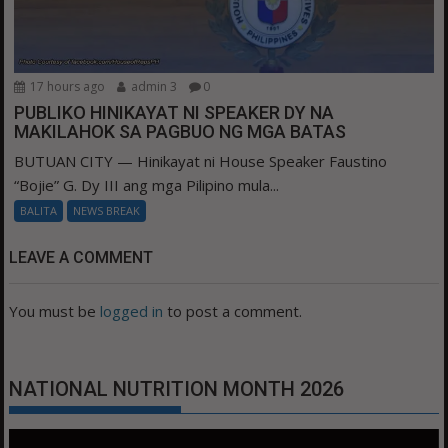
17 hours ago
admin 3
0
PUBLIKO HINIKAYAT NI SPEAKER DY NA
MAKILAHOK SA PAGBUO NG MGA BATAS
BUTUAN CITY — Hinikayat ni House Speaker Faustino
“Bojie” G. Dy III ang mga Pilipino mula...
BALITA
NEWS BREAK
LEAVE A COMMENT
You must be
logged in
to post a comment.
NATIONAL NUTRITION MONTH 2026
Video