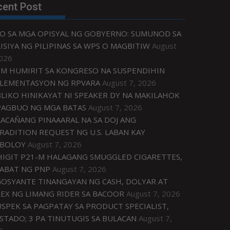
cent Post
O SA MGA OPISYAL NG GOBYERNO: SUMUNOD SA
ISIYA NG PILIPINAS SA WPS O MAGBITIW
August
2026
M HUMIRIT SA KONGRESO NA SUSPENDIHIN
LEMENTASYON NG RPVARA
August 7, 2026
LIKO HINIKAYAT NI SPEAKER DY NA MAKILAHOK
PAGBUO NG MGA BATAS
August 7, 2026
ACAÑANG PINAAARAL NA SA DOJ ANG
RADITION REQUEST NG U.S. LABAN KAY
IBOLOY
August 7, 2026
IGIT P21-M HALAGANG SMUGGLED CIGARETTES,
ABAT NG PNP
August 7, 2026
OSYANTE TINANGAYAN NG CASH, DOLYAR AT
EX NG LIMANG RIDER SA BACOOR
August 7, 2026
USPEK SA PAGPATAY SA PRODUCT SPECIALIST,
STADO; 3 PA TINUTUGIS SA BULACAN
August 7,