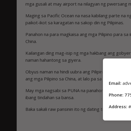
mga gusali at may airport na nilagyan ng pwersang mi
Maging sa Pacific Ocean na nasa kabilang parte na n
paikot-ikot sa karagatan na sakop din ng Pilipinas.
Panahon na para magkaisa ang mga Pilipino para sa 
China.
Kailangan ding mag-isip ng mga hakbang ang gobyerno 
naman hahantong sa giyera.
Obyus naman na hindi uubra ang Pilipinas sa pakikipag
ang mga Pilipino sa China, at lalo pa sa usapin ng mg
Email:
adv
May mga nagsabi sa PUNA na panahon na para huwag t
Phone: 77
ibang tindahan sa bansa.
Address:
#
Baka sakali raw pansinin ito ng dating tinaguriang “S