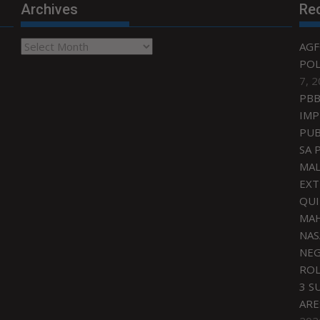
Archives
Re
Archives
AGF
POL
7, 
PBB
IMP
PUB
SA 
MAL
EXT
QU
MAH
NAS
NEG
ROL
3 S
ARE