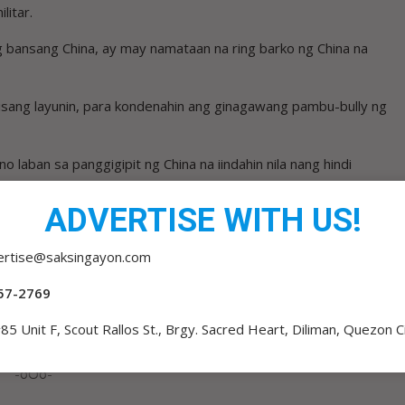
litar.
g bansang China, ay may namataan na ring barko ng China na
iisang layunin, para kondenahin ang ginagawang pambu-bully ng
laban sa panggigipit ng China na iindahin nila nang hindi
ADVERTISE WITH US!
giyera sa China dahil sa sundalo pa lang ay wala pa sa kalahati
a armas, walang binatbat ang Pilipinas.
ertise@saksingayon.com
angkilikin ang mga produkto ng China na nakakalat sa iba’t
57-2769
85 Unit F, Scout Rallos St., Brgy. Sacred Heart, Diliman, Quezon C
leeping Giant” noong araw, sana nga.
-oOo-