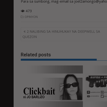
Para sa sumbong, mag-email sa joel2amongo@yahoo
473
OPINYON
Post
2 NALIBING SA HINUHUKAY NA DEEPWELL SA
navigation
QUEZON
Related posts