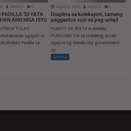
26
admin 3
0
August 6, 2026
admin 3
0
 PADILLA ‘DI YATA
Disiplina sa koleksyon, tamang
IHAN ANG MGA ISYU
paggastos susi sa pag-unlad
PATRICK TULFO
PUNTO DE BISTA ni BAMBI
atatawanan ngayon si
PURISIMA ISA sa malaking asset
d (Robin) Padilla sa
ngayon ng Manila city government
.
ay...
OPINYON