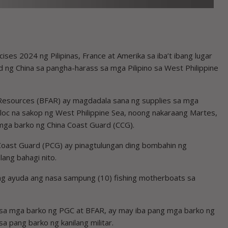
ises 2024 ng Pilipinas, France at Amerika sa iba’t ibang lugar
 ng China sa pangha-harass sa mga Pilipino sa West Philippine
 Resources (BFAR) ay magdadala sana ng supplies sa mga
nloc na sakop ng West Philippine Sea, noong nakaraang Martes,
g mga barko ng China Coast Guard (CCG).
Coast Guard (PCG) ay pinagtulungan ding bombahin ng
lang bahagi nito.
 ng ayuda ang nasa sampung (10) fishing motherboats sa
sa mga barko ng PGC at BFAR, ay may iba pang mga barko ng
a pang barko ng kanilang militar.