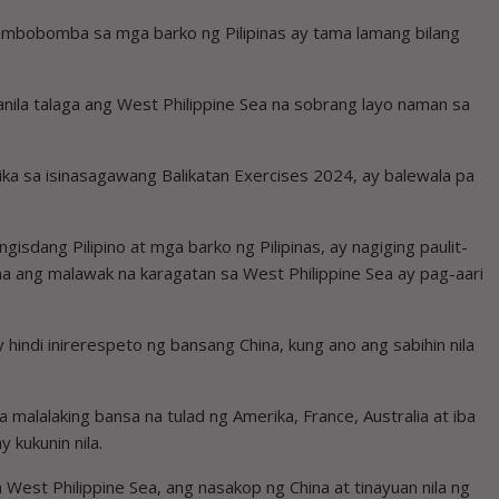
pambobomba sa mga barko ng Pilipinas ay tama lamang bilang
anila talaga ang West Philippine Sea na sobrang layo naman sa
rika sa isinasagawang Balikatan Exercises 2024, ay balewala pa
sdang Pilipino at mga barko ng Pilipinas, ay nagiging paulit-
ila na ang malawak na karagatan sa West Philippine Sea ay pag-aari
indi inirerespeto ng bansang China, kung ano ang sabihin nila
malalaking bansa na tulad ng Amerika, France, Australia at iba
y kukunin nila.
West Philippine Sea, ang nasakop ng China at tinayuan nila ng