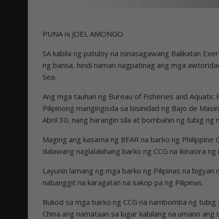
PUNA ni JOEL AMONGO
SA kabila ng patuloy na isinasagawang Balikatan Exerc
ng bansa, hindi naman nagpatinag ang mga awtoridad
Sea.
Ang mga tauhan ng Bureau of Fisheries and Aquatic
Pilipinong mangingisda sa bisinidad ng Bajo de Masi
Abril 30, nang harangin sila at bombahin ng tubig n
Maging ang kasama ng BFAR na barko ng Philippine 
dalawang naglalakihang barko ng CCG na ikinasira ng i
Layunin lamang ng mga barko ng Pilipinas na bigyan
nabanggit na karagatan na sakop pa ng Pilipinas.
Bukod sa mga barko ng CCG na nambomba ng tubig 
China ang namataan sa lugar kabilang na umano ang is