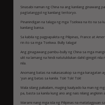
Sinasabi naman ng China na ang kanilang ginawang 
pagtatanggol ng kanilang teritoryo.
Pinanindigan na talaga ng mga Tsekwa na ito na sa k
kanilang bansa.
Sa kabila ng pagpapakita ng Pilipinas, France at Ame
rin ito sa mga Tsekwa. Bully talaga!
Ang ginagawang pambu-bully ng China sa mga mangingi
ulit na lamang na hindi natutuldukan dahil iginigiit n
nila.
Anomang batas na nakasasakop sa mga karagatan ay h
‘yun ang batas sa kanila. Tsk! Tsk! Tsk!
Wala silang pakialam, maging kaalyado ka man ng mga 
pa, basta sa kanila kung ano ang nais nilang angkinin a
Marami nang mga isla ng Pilipinas na matatagpuan sa 