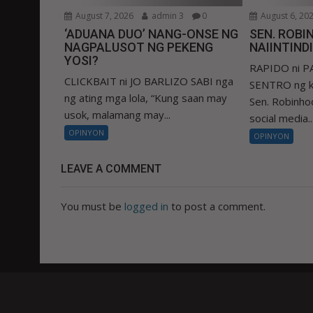
August 7, 2026
admin 3
0
August 6, 20
‘ADUANA DUO’ NANG-ONSE NG
SEN. ROBIN
NAGPALUSOT NG PEKENG
NAIINTIND
YOSI?
RAPIDO ni 
CLICKBAIT ni JO BARLIZO SABI nga
SENTRO ng k
ng ating mga lola, “Kung saan may
Sen. Robinhoo
usok, malamang may...
social media..
OPINYON
OPINYON
LEAVE A COMMENT
You must be
logged in
to post a comment.