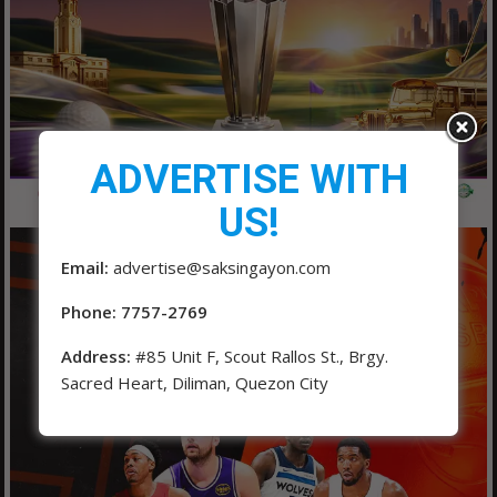
ADVERTISE WITH
US!
Email:
advertise@saksingayon.com
Phone: 7757-2769
Address:
#85 Unit F, Scout Rallos St., Brgy.
Sacred Heart, Diliman, Quezon City