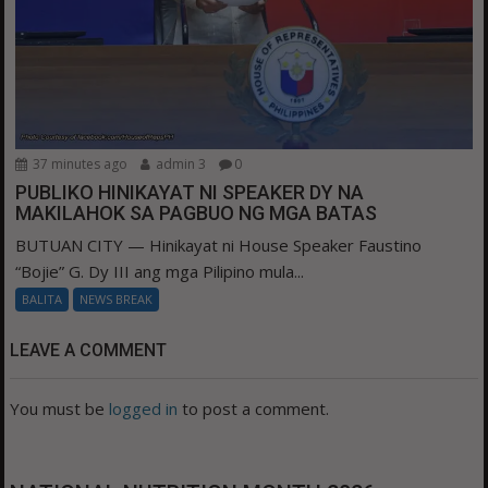
37 minutes ago
admin 3
0
PUBLIKO HINIKAYAT NI SPEAKER DY NA
MAKILAHOK SA PAGBUO NG MGA BATAS
BUTUAN CITY — Hinikayat ni House Speaker Faustino
“Bojie” G. Dy III ang mga Pilipino mula...
BALITA
NEWS BREAK
LEAVE A COMMENT
You must be
logged in
to post a comment.