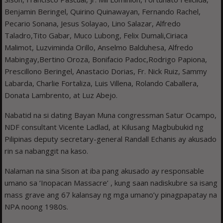
Benjamin Beringel, Quirino Quinawayan, Fernando Rachel,
Pecario Sonana, Jesus Solayao, Lino Salazar, Alfredo
Taladro,Tito Gabar, Muco Lubong, Felix Dumali,Ciriaca
Malimot, Luzviminda Orillo, Anselmo Balduhesa, Alfredo
Mabingay,Bertino Oroza, Bonifacio Padoc,Rodrigo Papiona,
Prescillono Beringel, Anastacio Dorias, Fr. Nick Ruiz, Sammy
Labarda, Charlie Fortaliza, Luis Villena, Rolando Caballera,
Donata Lambrento, at Luz Abejo.
Nabatid na si dating Bayan Muna congressman Satur Ocampo,
NDF consultant Vicente Ladlad, at Kilusang Magbubukid ng
Pilipinas deputy secretary-general Randall Echanis ay akusado
rin sa nabanggit na kaso.
Nalaman na sina Sison at iba pang akusado ay responsable
umano sa ‘Inopacan Massacre’ , kung saan nadiskubre sa isang
mass grave ang 67 kalansay ng mga umano’y pinagpapatay na
NPA noong 1980s.