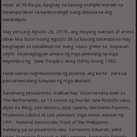
misis at 36 iba pa, kaugnay sa kasong multiple murder na
isinampa laban sa kanila mahigit isang dekada na ang
nakakalipas.
May petsang Agosto 28, 2019 , ang inisyung warrant of arrest
laban kina Sison noong Agosto 28 sa kasong isinampa na may
kaugnayan sa natuklasan na isang mass grave sa Inopacan,
Leyte na pinaglagyan umano ng mga pinaslang na mga
miyembro ng New People’s Army (NPA) noong 1980.
Hindi naman nagrekomenda ng piyansa, ang korte para sa
pansamantalang kalayaan ng mga akusado.
Kasamang pinaaaresto, maliban kay Sison na nasa exile sa
The Netherlands, sa 15 counts ng murder sina Rodolfo Salas,
alyas Ka Bilog, Leo Velasco, Jose Luneta, Geronimo Pasetes,
Prudencio Calubid at Luis Jalandoni, mga senior adviser ng
CPP- National Democratic Front of the Philippines.
Kabilang pa sa pinaaresto sina Sarmiento Eduardo, Juliet
Sison, Francisco Pascual, Jr. Mil Lominion, Fortunato Felicilda,