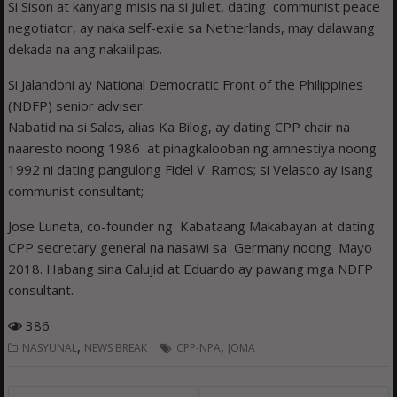
Si Sison at kanyang misis na si Juliet, dating communist peace
negotiator, ay naka self-exile sa Netherlands, may dalawang
dekada na ang nakalilipas.
Si Jalandoni ay National Democratic Front of the Philippines
(NDFP) senior adviser.
Nabatid na si Salas, alias Ka Bilog, ay dating CPP chair na
naaresto noong 1986 at pinagkalooban ng amnestiya noong
1992 ni dating pangulong Fidel V. Ramos; si Velasco ay isang
communist consultant;
Jose Luneta, co-founder ng Kabataang Makabayan at dating
CPP secretary general na nasawi sa Germany noong Mayo
2018. Habang sina Calujid at Eduardo ay pawang mga NDFP
consultant.
386
,
,
NASYUNAL
NEWS BREAK
CPP-NPA
JOMA