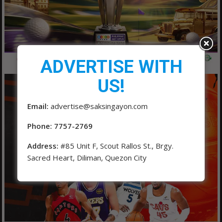
ADVERTISE WITH
US!
Email:
advertise@saksingayon.com
Phone: 7757-2769
Address:
#85 Unit F, Scout Rallos St., Brgy.
Sacred Heart, Diliman, Quezon City