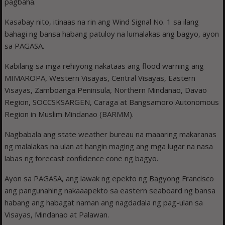
pagbaha.
Kasabay nito, itinaas na rin ang Wind Signal No. 1 sa ilang
bahagi ng bansa habang patuloy na lumalakas ang bagyo, ayon
sa PAGASA.
Kabilang sa mga rehiyong nakataas ang flood warning ang
MIMAROPA, Western Visayas, Central Visayas, Eastern
Visayas, Zamboanga Peninsula, Northern Mindanao, Davao
Region, SOCCSKSARGEN, Caraga at Bangsamoro Autonomous
Region in Muslim Mindanao (BARMM).
Nagbabala ang state weather bureau na maaaring makaranas
ng malalakas na ulan at hangin maging ang mga lugar na nasa
labas ng forecast confidence cone ng bagyo.
Ayon sa PAGASA, ang lawak ng epekto ng Bagyong Francisco
ang pangunahing nakaaapekto sa eastern seaboard ng bansa
habang ang habagat naman ang nagdadala ng pag-ulan sa
Visayas, Mindanao at Palawan.