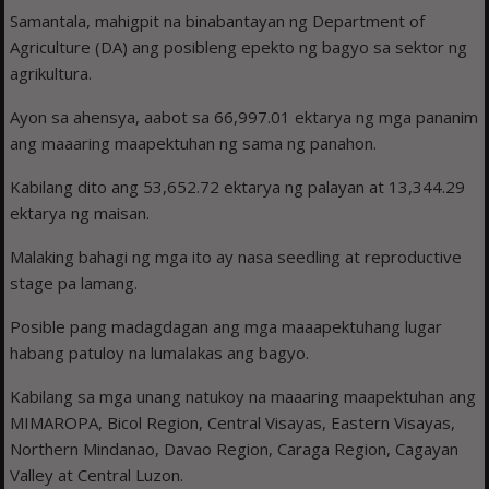
Samantala, mahigpit na binabantayan ng Department of
Agriculture (DA) ang posibleng epekto ng bagyo sa sektor ng
agrikultura.
Ayon sa ahensya, aabot sa 66,997.01 ektarya ng mga pananim
ang maaaring maapektuhan ng sama ng panahon.
Kabilang dito ang 53,652.72 ektarya ng palayan at 13,344.29
ektarya ng maisan.
Malaking bahagi ng mga ito ay nasa seedling at reproductive
stage pa lamang.
Posible pang madagdagan ang mga maaapektuhang lugar
habang patuloy na lumalakas ang bagyo.
Kabilang sa mga unang natukoy na maaaring maapektuhan ang
MIMAROPA, Bicol Region, Central Visayas, Eastern Visayas,
Northern Mindanao, Davao Region, Caraga Region, Cagayan
Valley at Central Luzon.