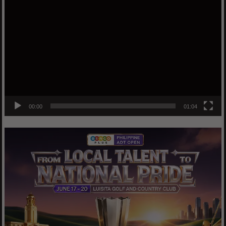
Video
Player
00:00
01:04