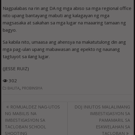
Nagpalabas na rin ang DA ng mga abiso sa mga regional office
nito upang bantayang mabuti ang kalagayan ng mga
magsasaka at sakahan sa mga lugar na maaaring tamaan ng
bagyo.
Sa kabila nito, umaasa ang ahensya na makatutulong din ang
mga pag-ulan upang mabawasan ang epekto ng naunang
tagtuyot sa ilang lugar.
(JESSE RUIZ)
302
,
BALITA
PROBINSIYA
Post
ROMUALDEZ NAG-UTOS
DOJ INIUTOS MALALIMANG
navigation
NG MABILIS NA
IMBESTIGASYON SA
IMBESTIGASYON SA
PAMAMARIL SA
TACLOBAN SCHOOL
ESKWELAHAN SA
SHOOTING
TACLOBAN