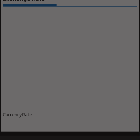
CurrencyRate