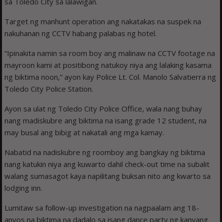
sa Toledo City sa lalawigan.
Target ng manhunt operation ang nakatakas na suspek na
nakuhanan ng CCTV habang palabas ng hotel.
“Ipinakita namin sa room boy ang malinaw na CCTV footage na
mayroon kami at positibong natukoy niya ang lalaking kasama
ng biktima noon,” ayon kay Police Lt. Col. Manolo Salvatierra ng
Toledo City Police Station.
Ayon sa ulat ng Toledo City Police Office, wala nang buhay
nang madiskubre ang biktima na isang grade 12 student, na
may busal ang bibig at nakatali ang mga kamay.
Nabatid na nadiskubre ng roomboy ang bangkay ng biktima
nang katukin niya ang kuwarto dahil check-out time na subalit
walang sumasagot kaya napilitang buksan nito ang kwarto sa
lodging inn.
Lumitaw sa follow-up investigation na nagpaalam ang 18-
anyos na biktima na dadalo sa isang dance party ng kanyang