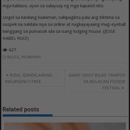
mga kaklase, ayon sa salaysay ng mga kapatid nito.
Lingid sa kanilang kaalaman, nakipagkita pala ang biktima sa
suspek na nakilala niya sa online at nagkayayaang mag-eyeball
hanggang sa pumasok sila sa isang lodging house. (JESSE
KABEL RUIZ)
427
,
BALITA
PROBINSIYA
Post
RIZAL IDINEKLARANG
GIANT OKOY BILAO TAMPOK
navigation
INSURGENCY FREE
SA BULACAN FOODIE
FESTIVAL
Related posts