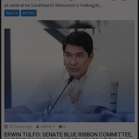
at umiiral na Southwest Monsoon o Habagat,...
BALITA
METRO
23 hours ago
admin 3
0
ERWIN TULFO: SENATE BLUE RIBBON COMMITTEE,