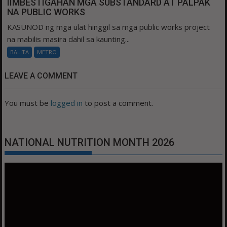
IIMBESTIGAHAN MGA SUBSTANDARD AT PALPAK
NA PUBLIC WORKS
KASUNOD ng mga ulat hinggil sa mga public works project
na mabilis masira dahil sa kaunting...
BALITA
METRO
LEAVE A COMMENT
You must be
logged in
to post a comment.
NATIONAL NUTRITION MONTH 2026
Video
Player