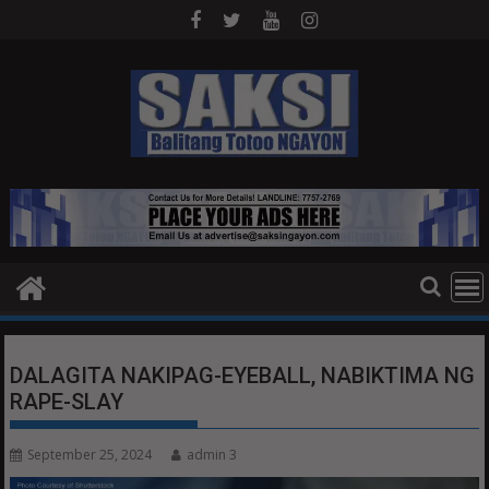
Skip
to
content
DALAGITA NAKIPAG-EYEBALL, NABIKTIMA NG
RAPE-SLAY
September 25, 2024
admin 3