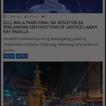
1 hour ago
admin 3
0
DOJ, WALA PANG PINAL NA DESISYON SA
REKLAMONG OBSTRUCTION OF JUSTICE LABAN
KAY PADILLA
INIIMBESTIGAHAN pa rin ng investigating panel ng
Department of Justice (DOJ) ang reklamong obstruction of
justice...
BALITA
METRO