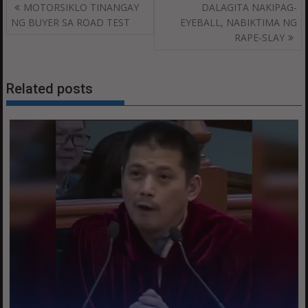
Post
MOTORSIKLO TINANGAY
DALAGITA NAKIPAG-
navigation
NG BUYER SA ROAD TEST
EYEBALL, NABIKTIMA NG
RAPE-SLAY
Related posts