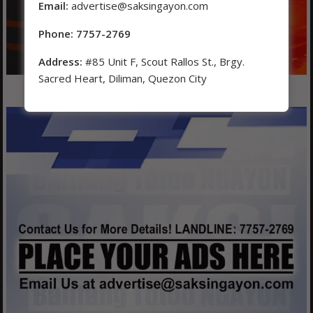
Email:
advertise@saksingayon.com
Phone: 7757-2769
Address:
#85 Unit F, Scout Rallos St., Brgy.
Sacred Heart, Diliman, Quezon City