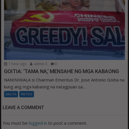
1 hour ago
admin 3
0
GOITIA: ‘TAMA NA,’ MENSAHE NG MGA KABAONG
NANINIWALA si Chairman Emeritus Dr. Jose Antonio Goitia na
kung ang mga kabaong na natagpuan sa...
BALITA
METRO
LEAVE A COMMENT
You must be
logged in
to post a comment.