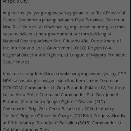
Antipolo City.
Ang makasaysayang kaganapan ay ginanap sa Rizal Provincial
Capitol Complex na pinangunahan ni Rizal Provincial Governor
Nina Ricci Ynares, at dinaluhan ng mga prominenteng tao mula
sa pamahalaan at non-government sectors kabilang si
National Security Adviser Sec. Eduardo Año, Department of
the Interior and Local Government (DILG) Region IV-A
Regional Director Ariel Iglesia, at League of Mayors President
Cesar Ynares.
Kasama sa pagdedeklara na wala nang impluwensiya ang CPP-
NPA sa nasabing lalawigan, sina Southern Luzon Command
(SOLCOM) Commander Lt. Gen. Facundo Palafox IV, Southern
Luzon Area Police Command Commander PLt. Gen. Jonnel
Estomo, 2nd Infantry “Jungle Fighter” Division (2ID)
Commander Brig. Gen. Cerilo Balaoro Jr., 202nd Infantry
“Unifier” Brigade Officer-in-Charge (202Bde) Col. Jess Alcudia,
at 80th Infantry “Steadfast” Battalion (80IB) Commander Lt.
Col. Mark Anthony Ruby.