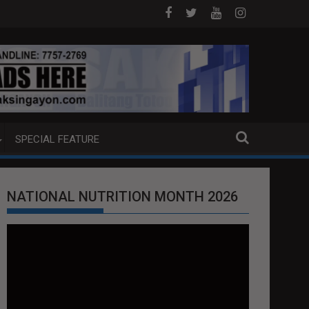
e World's Indigenous Peoples and National Indigenous People
NTINDIHAN ANG MGA ISYU
Disiplina sa koleksyon, tamang paggastos
SPECIAL FEATURE
NATIONAL NUTRITION MONTH 2026
Video
Player