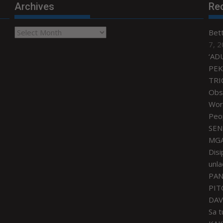
Archives
Re
Archives
Bet
7, 
‘AD
PEK
TRI
Obse
Worl
Peo
SEN
MGA
Disi
unla
PAN
PIT
DAV
Sa 