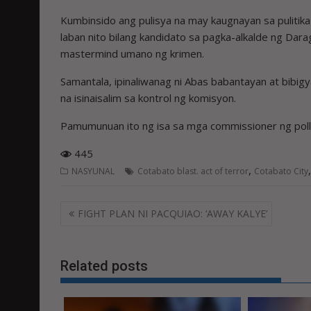
Kumbinsido ang pulisya na may kaugnayan sa pulitika
laban nito bilang kandidato sa pagka-alkalde ng Dar
mastermind umano ng krimen.
Samantala, ipinaliwanag ni Abas babantayan at bibig
na isinaisalim sa kontrol ng komisyon.
Pamumunuan ito ng isa sa mga commissioner ng pol
445
,
NASYUNAL
Cotabato blast. act of terror
Cotabato City
Post
FIGHT PLAN NI PACQUIAO: ‘AWAY KALYE’
navigation
Related posts