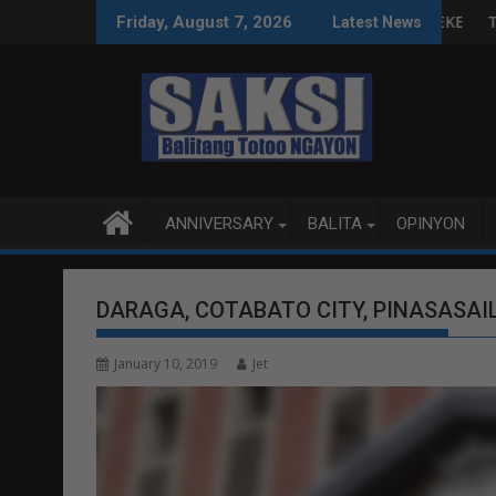
Skip
G-ONSE NG NAGPALUSOT NG PEKENG YOSI?
TRICAP LAUNCHES MONTH-LON
Friday, August 7, 2026
Latest News
to
content
ANNIVERSARY
BALITA
OPINYON
DARAGA, COTABATO CITY, PINASASA
January 10, 2019
Jet