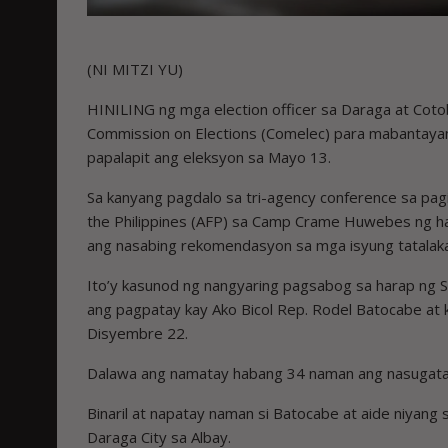
(NI MITZI YU)
HINILING ng mga election officer sa Daraga at Cotoba
Commission on Elections (Comelec) para mabantayan
papalapit ang eleksyon sa Mayo 13.
Sa kanyang pagdalo sa tri-agency conference sa pagi
the Philippines (AFP) sa Camp Crame Huwebes ng hapo
ang nasabing rekomendasyon sa mga isyung tatalaka
Ito’y kasunod ng nangyaring pagsabog sa harap ng 
ang pagpatay kay Ako Bicol Rep. Rodel Batocabe at 
Disyembre 22.
Dalawa ang namatay habang 34 naman ang nasugatan
Binaril at napatay naman si Batocabe at aide niyang 
Daraga City sa Albay.