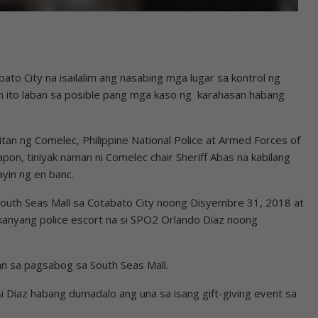
to City na isailalim ang nasabing mga lugar sa kontrol ng
 ito laban sa posible pang mga kaso ng karahasan habang
tan ng Comelec, Philippine National Police at Armed Forces of
n, tiniyak naman ni Comelec chair Sheriff Abas na kabilang
yin ng en banc.
South Seas Mall sa Cotabato City noong Disyembre 31, 2018 at
kanyang police escort na si SPO2 Orlando Diaz noong
 sa pagsabog sa South Seas Mall.
si Diaz habang dumadalo ang una sa isang gift-giving event sa