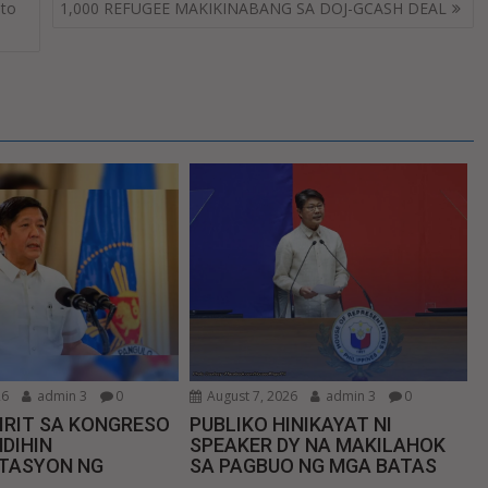
 to
1,000 REFUGEE MAKIKINABANG SA DOJ-GCASH DEAL
26
admin 3
0
August 7, 2026
admin 3
0
IRIT SA KONGRESO
PUBLIKO HINIKAYAT NI
DIHIN
SPEAKER DY NA MAKILAHOK
TASYON NG
SA PAGBUO NG MGA BATAS