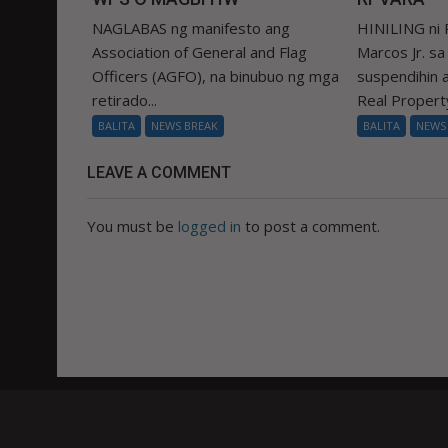
NAGLABAS ng manifesto ang
HINILING ni 
Association of General and Flag
Marcos Jr. s
Officers (AGFO), na binubuo ng mga
suspendihin
retirado...
Real Property
BALITA
NEWS BREAK
BALITA
NEWS
LEAVE A COMMENT
You must be
logged in
to post a comment.