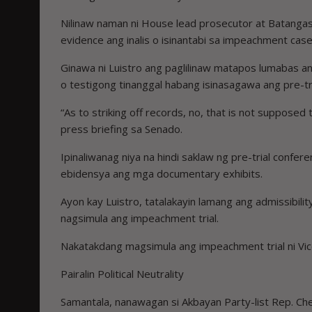
Nilinaw naman ni House lead prosecutor at Batanga
evidence ang inalis o isinantabi sa impeachment case
Ginawa ni Luistro ang paglilinaw matapos lumabas
o testigong tinanggal habang isinasagawa ang pre-tr
“As to striking off records, no, that is not supposed 
press briefing sa Senado.
Ipinaliwanag niya na hindi saklaw ng pre-trial confe
ebidensya ang mga documentary exhibits.
Ayon kay Luistro, tatalakayin lamang ang admissibi
nagsimula ang impeachment trial.
Nakatakdang magsimula ang impeachment trial ni Vic
Pairalin Political Neutrality
Samantala, nanawagan si Akbayan Party-list Rep. Chel 