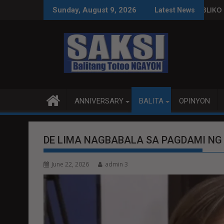
Skip
 MAGBITIW
O NA SUSPENDIHIN IMPLEMENTASYON NG RPVARA
PUBLIKO HINIKAYAT NI SPEAKER DY
Sunday, August 9, 2026
Latest News
to
content
ANNIVERSARY
BALITA
OPINYON
DE LIMA NAGBABALA SA PAGDAMI NG
June 22, 2026
admin 3