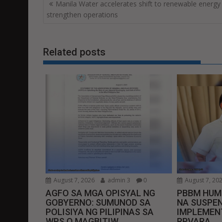
Post
Manila Water accelerates shift to renewable energy
navigation
strengthen operations
Related posts
August 7, 2026
admin 3
0
August 7, 20
AGFO SA MGA OPISYAL NG
PBBM HUM
GOBYERNO: SUMUNOD SA
NA SUSPEN
POLISIYA NG PILIPINAS SA
IMPLEMEN
WPS O MAGBITIW
RPVARA