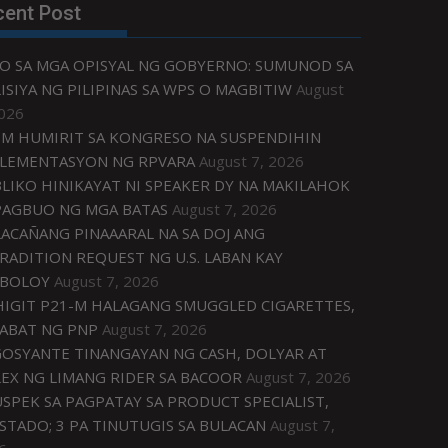
cent Post
O SA MGA OPISYAL NG GOBYERNO: SUMUNOD SA
ISIYA NG PILIPINAS SA WPS O MAGBITIW
August
2026
M HUMIRIT SA KONGRESO NA SUSPENDIHIN
LEMENTASYON NG RPVARA
August 7, 2026
LIKO HINIKAYAT NI SPEAKER DY NA MAKILAHOK
PAGBUO NG MGA BATAS
August 7, 2026
ACAÑANG PINAAARAL NA SA DOJ ANG
RADITION REQUEST NG U.S. LABAN KAY
IBOLOY
August 7, 2026
IGIT P21-M HALAGANG SMUGGLED CIGARETTES,
ABAT NG PNP
August 7, 2026
OSYANTE TINANGAYAN NG CASH, DOLYAR AT
EX NG LIMANG RIDER SA BACOOR
August 7, 2026
USPEK SA PAGPATAY SA PRODUCT SPECIALIST,
STADO; 3 PA TINUTUGIS SA BULACAN
August 7,