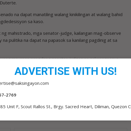
 Duterte.
nado na dapat manatiling walang kinikilingan at walang bahid
pagdedesisyon sa kaso.
t ng mahistrado, mga senator-judge, kailangan mag-observe
lay na pulitika na dapat na papasok sa kanilang pagdinig at sa
asyong mayroon nang ilang senator-judges na nakapagpasya
ahat ng ebidensya.
ADVERTISE WITH US!
iling “impartial and objective” ang mga senator-judges sa
ertise@saksingayon.com
sa paglilitis.
57-2769
85 Unit F, Scout Rallos St., Brgy. Sacred Heart, Diliman, Quezon C