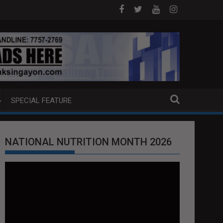
TRADITION REQUEST NG U.S. LABAN KAY QUIBOLOY
MAHIGIT P21-M HALAGANG SMUGGLED CIGARETTES,
SPECIAL FEATURE
NATIONAL NUTRITION MONTH 2026
Video
Player