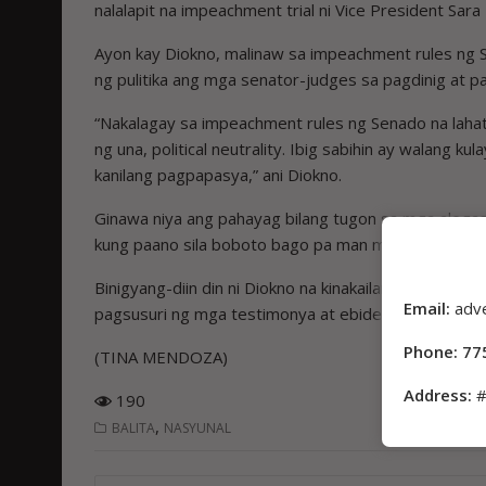
nalalapit na impeachment trial ni Vice President Sara
Ayon kay Diokno, malinaw sa impeachment rules ng Se
ng pulitika ang mga senator-judges sa pagdinig at 
“Nakalagay sa impeachment rules ng Senado na laha
ng una, political neutrality. Ibig sabihin ay walang ku
kanilang pagpapasya,” ani Diokno.
Ginawa niya ang pahayag bilang tugon sa mga aleg
kung paano sila boboto bago pa man maiharap ang l
Binigyang-diin din ni Diokno na kinakailangang manat
Email:
adv
pagsusuri ng mga testimonya at ebidensyang ihaharap 
Phone: 77
(TINA MENDOZA)
Address:
#
190
,
BALITA
NASYUNAL