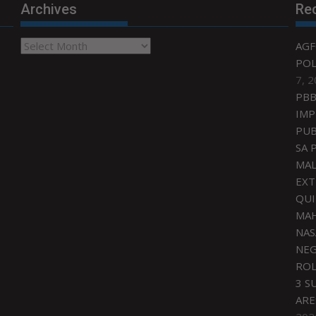
Archives
Re
Archives
AGF
POL
7, 
PBB
IMP
PUB
SA 
MAL
EXT
QU
MAH
NAS
NEG
ROL
3 S
ARE