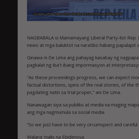
NAGBABALA si Mamamayang Liberal Party-list Rep. Le
news at mga baluktot na naratibo habang papalapit a
Ginawa ni De Lima ang pahayag kasabay ng nagpapat
pagkalat ng iba’t ibang impormasyon at interpretas
“As these proceedings progress, we can expect more
factual distortions, spins of the real stories, of the
pagdating natin sa trial proper,” ani De Lima.
Nanawagan siya sa publiko at media na maging mapa
ang mga nagmumula sa social media.
“So we just have to be very circumspect and careful 
Walang Inalis na Ebidensya