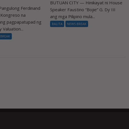
BUTUAN CITY — Hinikayat ni House
Pangulong Ferdinand
Speaker Faustino “Bojie” G. Dy III
a Kongreso na
ang mga Pilipino mula...
 ang pagpapatupad ng
BALITA
NEWS BREAK
 Valuation...
 BREAK