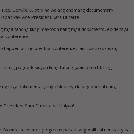
s Rep. Gerville Luistro na walang anomang documentary
 laban kay Vice President Sara Duterte.
 ang mga tanong kung mayroon nang mga dokumento, ebidensya
ial conference.
to happen during pre-trial conference,” ani Luistro sa isang
rence ang pagdedesisyon kung tatanggapin o hindi bilang
lity ng mga dokumentaryong ebidensya kapag pormal nang
e President Sara Duterte sa Hulyo 6.
Diokno sa senator-judges na pairalin ang political neutrality sa