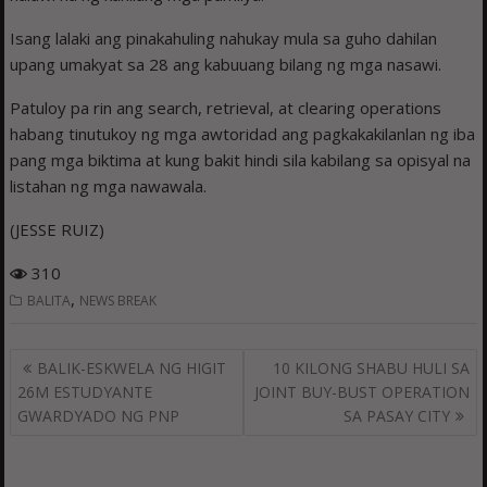
Isang lalaki ang pinakahuling nahukay mula sa guho dahilan
upang umakyat sa 28 ang kabuuang bilang ng mga nasawi.
Patuloy pa rin ang search, retrieval, at clearing operations
habang tinutukoy ng mga awtoridad ang pagkakakilanlan ng iba
pang mga biktima at kung bakit hindi sila kabilang sa opisyal na
listahan ng mga nawawala.
(JESSE RUIZ)
310
,
BALITA
NEWS BREAK
Post
BALIK-ESKWELA NG HIGIT
10 KILONG SHABU HULI SA
navigation
26M ESTUDYANTE
JOINT BUY-BUST OPERATION
GWARDYADO NG PNP
SA PASAY CITY