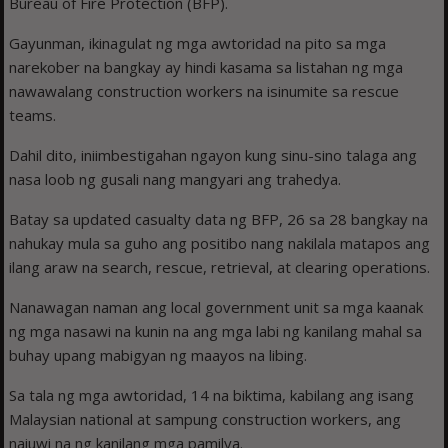
Bureau of Fire Protection (BFP).
Gayunman, ikinagulat ng mga awtoridad na pito sa mga
narekober na bangkay ay hindi kasama sa listahan ng mga
nawawalang construction workers na isinumite sa rescue
teams.
Dahil dito, iniimbestigahan ngayon kung sinu-sino talaga ang
nasa loob ng gusali nang mangyari ang trahedya.
Batay sa updated casualty data ng BFP, 26 sa 28 bangkay na
nahukay mula sa guho ang positibo nang nakilala matapos ang
ilang araw na search, rescue, retrieval, at clearing operations.
Nanawagan naman ang local government unit sa mga kaanak
ng mga nasawi na kunin na ang mga labi ng kanilang mahal sa
buhay upang mabigyan ng maayos na libing.
Sa tala ng mga awtoridad, 14 na biktima, kabilang ang isang
Malaysian national at sampung construction workers, ang
naiuwi na ng kanilang mga pamilya.