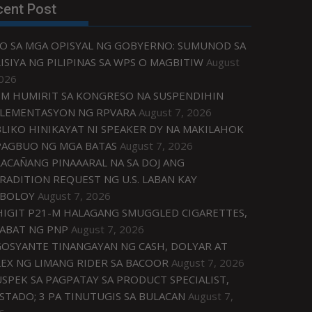
cent Post
O SA MGA OPISYAL NG GOBYERNO: SUMUNOD SA
ISIYA NG PILIPINAS SA WPS O MAGBITIW
August
2026
M HUMIRIT SA KONGRESO NA SUSPENDIHIN
LEMENTASYON NG RPVARA
August 7, 2026
LIKO HINIKAYAT NI SPEAKER DY NA MAKILAHOK
PAGBUO NG MGA BATAS
August 7, 2026
ACAÑANG PINAAARAL NA SA DOJ ANG
RADITION REQUEST NG U.S. LABAN KAY
IBOLOY
August 7, 2026
IGIT P21-M HALAGANG SMUGGLED CIGARETTES,
ABAT NG PNP
August 7, 2026
OSYANTE TINANGAYAN NG CASH, DOLYAR AT
EX NG LIMANG RIDER SA BACOOR
August 7, 2026
USPEK SA PAGPATAY SA PRODUCT SPECIALIST,
STADO; 3 PA TINUTUGIS SA BULACAN
August 7,