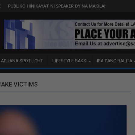
RA
T NI SPEAKER DY NA MAKILAHOK SA PAGBUO NG MGA BATAS
MALACAÑANG PINAAARAL NA
ADUANA SPOTLIGHT
LIFESTYLE SAKSI
IBA PANG BALITA
AKE VICTIMS