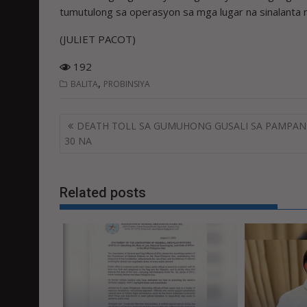
tumutulong sa operasyon sa mga lugar na sinalanta ng
(JULIET PACOT)
192
,
BALITA
PROBINSIYA
Post
DEATH TOLL SA GUMUHONG GUSALI SA PAMPAN
navigation
30 NA
Related posts