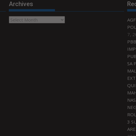
Archives
Re
Archives
AGF
POL
7, 
PBB
IMP
PUB
SA 
MAL
EXT
QU
MAH
NAS
NEG
ROL
3 S
ARE