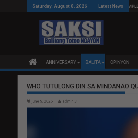
Skip
IPINAS SA WPS O MAGBITIW
RIT SA KONGRESO NA SUSPENDIHIN IMPLEMENTASYON NG RPVA
PUBLIKO HINIKAYA
Saturday, August 8, 2026
Latest News
to
content
ANNIVERSARY
BALITA
OPINYON
WHO TUTULONG DIN SA MINDANAO QU
June 9, 2026
admin 3