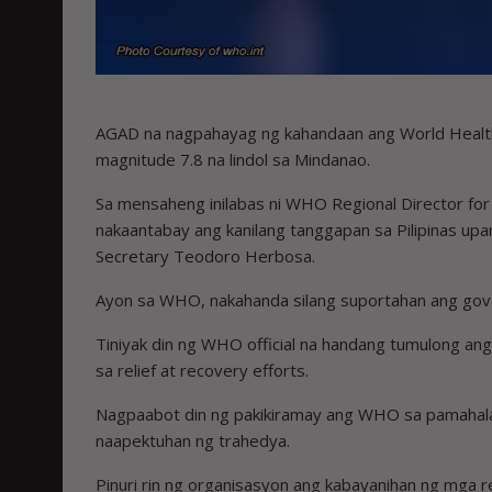
AGAD na nagpahayag ng kahandaan ang World Healt
magnitude 7.8 na lindol sa Mindanao.
Sa mensaheng inilabas ni WHO Regional Director for t
nakaantabay ang kanilang tanggapan sa Pilipinas u
Secretary Teodoro Herbosa.
Ayon sa WHO, nakahanda silang suportahan ang gover
Tiniyak din ng WHO official na handang tumulong ang 
sa relief at recovery efforts.
Nagpaabot din ng pakikiramay ang WHO sa pamahala
naapektuhan ng trahedya.
Pinuri rin ng organisasyon ang kabayanihan ng mga 