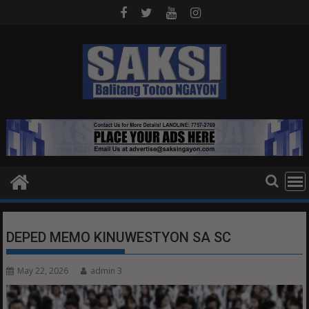
Skip
to
content
DEPED MEMO KINUWESTYON SA SC
May 22, 2026
admin 3