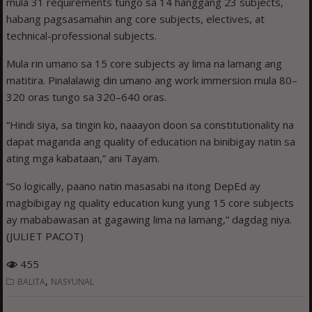
mula 31 requirements tungo sa 14 hanggang 23 subjects,
habang pagsasamahin ang core subjects, electives, at
technical-professional subjects.
Mula rin umano sa 15 core subjects ay lima na lamang ang
matitira. Pinalalawig din umano ang work immersion mula 80–
320 oras tungo sa 320–640 oras.
“Hindi siya, sa tingin ko, naaayon doon sa constitutionality na
dapat maganda ang quality of education na binibigay natin sa
ating mga kabataan,” ani Tayam.
“So logically, paano natin masasabi na itong DepEd ay
magbibigay ng quality education kung yung 15 core subjects
ay mababawasan at gagawing lima na lamang,” dagdag niya.
(JULIET PACOT)
455
,
BALITA
NASYUNAL