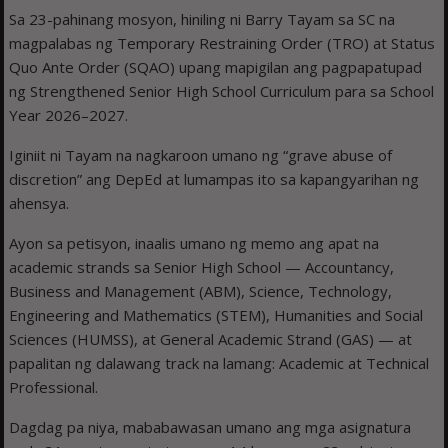
Sa 23-pahinang mosyon, hiniling ni Barry Tayam sa SC na
magpalabas ng Temporary Restraining Order (TRO) at Status
Quo Ante Order (SQAO) upang mapigilan ang pagpapatupad
ng Strengthened Senior High School Curriculum para sa School
Year 2026–2027.
Iginiit ni Tayam na nagkaroon umano ng “grave abuse of
discretion” ang DepEd at lumampas ito sa kapangyarihan ng
ahensya.
Ayon sa petisyon, inaalis umano ng memo ang apat na
academic strands sa Senior High School — Accountancy,
Business and Management (ABM), Science, Technology,
Engineering and Mathematics (STEM), Humanities and Social
Sciences (HUMSS), at General Academic Strand (GAS) — at
papalitan ng dalawang track na lamang: Academic at Technical
Professional.
Dagdag pa niya, mababawasan umano ang mga asignatura