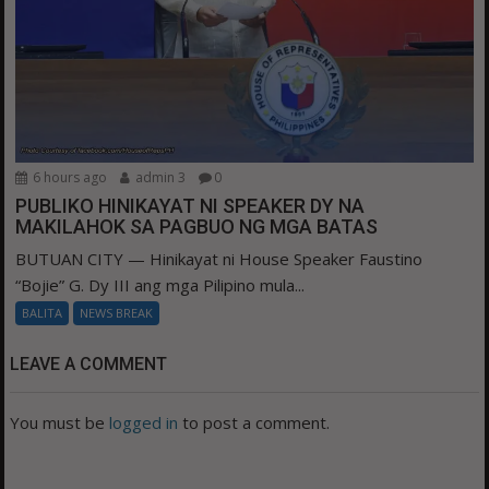
6 hours ago
admin 3
0
PUBLIKO HINIKAYAT NI SPEAKER DY NA
MAKILAHOK SA PAGBUO NG MGA BATAS
BUTUAN CITY — Hinikayat ni House Speaker Faustino
“Bojie” G. Dy III ang mga Pilipino mula...
BALITA
NEWS BREAK
LEAVE A COMMENT
You must be
logged in
to post a comment.