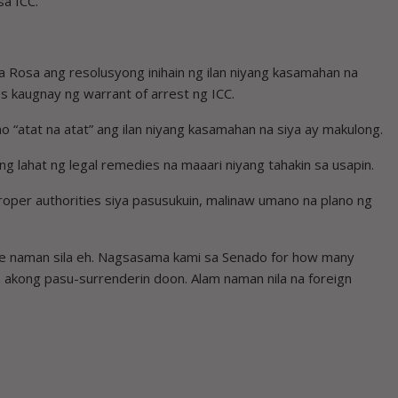
sa ICC.
la Rosa ang resolusyong inihain ng ilan niyang kasamahan na
s kaugnay ng warrant of arrest ng ICC.
no “atat na atat” ang ilan niyang kasamahan na siya ay makulong.
ng lahat ng legal remedies na maaari niyang tahakin sa usapin.
 proper authorities siya pasusukuin, malinaw umano na plano ng
be naman sila eh. Nagsasama kami sa Senado for how many
la akong pasu-surrenderin doon. Alam naman nila na foreign