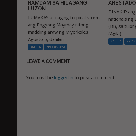
RAMDAM SA HILAGANG
ARESTADO
LUZON
DINAKIP ang 
LUMAKAS at naging tropical storm
nationals ng
ang Bagyong Maymay nitong
(BI), sa tulo
madaling araw ng Miyerkoles,
(Agila)...
Agosto 5, dahilan...
BALITA
PROB
BALITA
PROBINSIYA
LEAVE A COMMENT
You must be
logged in
to post a comment.