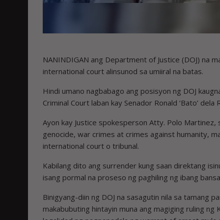
NANINDIGAN ang Department of Justice (DOJ) na maa
international court alinsunod sa umiiral na batas.
Hindi umano nagbabago ang posisyon ng DOJ kaugnay s
Criminal Court laban kay Senador Ronald ‘Bato’ dela 
Ayon kay Justice spokesperson Atty. Polo Martinez, 
genocide, war crimes at crimes against humanity, 
international court o tribunal.
Kabilang dito ang surrender kung saan direktang isin
isang pormal na proseso ng paghiling ng ibang bansa
Binigyang-diin ng DOJ na sasagutin nila sa tamang pa
makabubuting hintayin muna ang magiging ruling ng