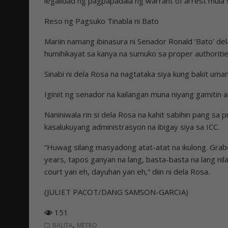
legalidad ng pagpapadala ng warrant of arrest mula 
Reso ng Pagsuko Tinabla ni Bato
Mariin namang ibinasura ni Senador Ronald ‘Bato’ de
humihikayat sa kanya na sumuko sa proper authoritie
Sinabi ni dela Rosa na nagtataka siya kung bakit uma
Iginiit ng senador na kailangan muna niyang gamitin a
Naniniwala rin si dela Rosa na kahit sabihin pang sa
kasalukuyang administrasyon na ibigay siya sa ICC.
“Huwag silang masyadong atat-atat na ikulong. Gra
years, tapos ganyan na lang, basta-basta na lang ni
court yan eh, dayuhan yan eh,” diin ni dela Rosa.
(JULIET PACOT/DANG SAMSON-GARCIA)
151
,
BALITA
METRO