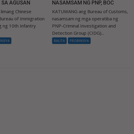
 SA AGUSAN
NASAMSAM NG PNP, BOC
limang Chinese
KATUWANG ang Bureau of Customs,
 Bureau of Immigration
nasamsam ng mga operatiba ng
ng ng 10th Infantry
PNP-Criminal Investigation and
Detection Group (CIDG)...
INSIYA
BALITA
PROBINSIYA