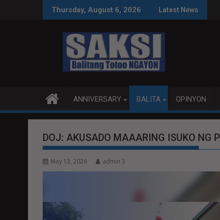
Skip
PEACE TALKS MAS PRODUKTIBO
P92.8 MILYON ANG U
Thursday, August 6, 2026
Latest News
to
content
ANNIVERSARY
BALITA
OPINYON
DOJ: AKUSADO MAAARING ISUKO NG P
May 13, 2026
admin 3