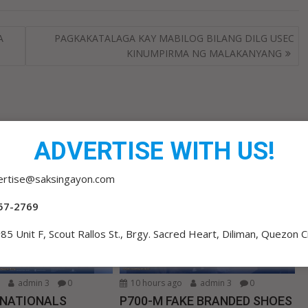
A
PAGKAKATALAGA KAY MABILOG BILANG DILG USEC
KINUMPIRMA NG MALAKANYANG
ADVERTISE WITH US!
ertise@saksingayon.com
57-2769
85 Unit F, Scout Rallos St., Brgy. Sacred Heart, Diliman, Quezon C
o
admin 3
0
10 hours ago
admin 3
0
 NATIONALS
P700-M FAKE BRANDED SHOES