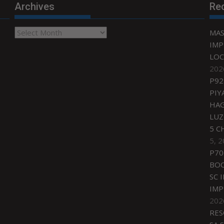
Archives
Re
Archives
MAS
IMP
LOC
202
P92
PIY
HAG
LU
5 C
5, 
P70
BO
SC 
IMP
202
RES