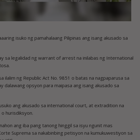
aring isuko ng pamahalaang Pilipinas ang isang akusado sa
a legalidad ng warrant of arrest na inilabas ng International
Rosa.
sa ilalim ng Republic Act No. 9851 o batas na nagpaparusa sa
may dalawang opsyon para maipasa ang isang akusado sa
usuko ang akusado sa international court, at extradition na
 o hurisdiksyon.
nahon ang iba pang tanong hinggil sa isyu ngunit mas
 Korte Suprema sa nakabinbing petisyon na kumukuwestiyon sa