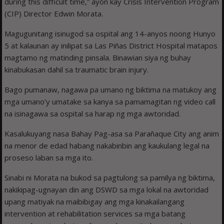
during this difficult time,” ayon kay Crisis Intervention Program
(CIP) Director Edwin Morata.
Magugunitang isinugod sa ospital ang 14-anyos noong Hunyo
5 at kalaunan ay inilipat sa Las Piñas District Hospital matapos
magtamo ng matinding pinsala. Binawian siya ng buhay
kinabukasan dahil sa traumatic brain injury.
Bago pumanaw, nagawa pa umano ng biktima na matukoy ang
mga umano’y umatake sa kanya sa pamamagitan ng video call
na isinagawa sa ospital sa harap ng mga awtoridad.
Kasalukuyang nasa Bahay Pag-asa sa Parañaque City ang anim
na menor de edad habang nakabinbin ang kaukulang legal na
proseso laban sa mga ito.
Sinabi ni Morata na bukod sa pagtulong sa pamilya ng biktima,
nakikipag-ugnayan din ang DSWD sa mga lokal na awtoridad
upang matiyak na maibibigay ang mga kinakailangang
intervention at rehabilitation services sa mga batang