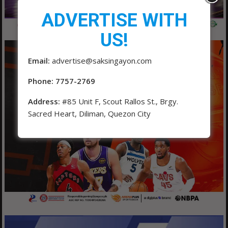
ADVERTISE WITH
US!
Email:
advertise@saksingayon.com
Phone: 7757-2769
Address:
#85 Unit F, Scout Rallos St., Brgy.
Sacred Heart, Diliman, Quezon City