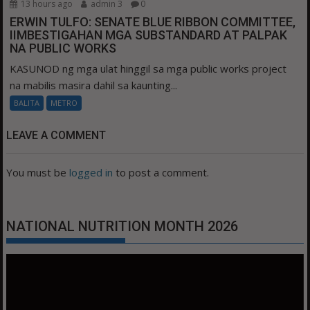
13 hours ago
admin 3
0
ERWIN TULFO: SENATE BLUE RIBBON COMMITTEE,
IIMBESTIGAHAN MGA SUBSTANDARD AT PALPAK
NA PUBLIC WORKS
KASUNOD ng mga ulat hinggil sa mga public works project
na mabilis masira dahil sa kaunting...
BALITA
METRO
LEAVE A COMMENT
You must be
logged in
to post a comment.
NATIONAL NUTRITION MONTH 2026
Video
Player