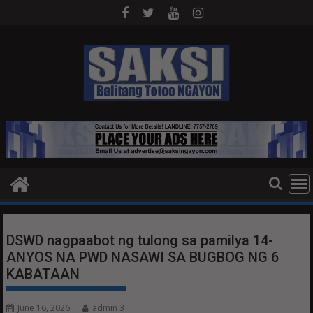
Skip
to
content
DSWD nagpaabot ng tulong sa pamilya 14-
ANYOS NA PWD NASAWI SA BUGBOG NG 6
KABATAAN
June 16, 2026
admin 3