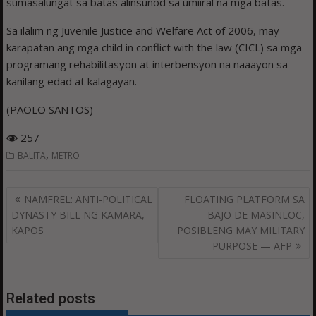
sumasalungat sa batas alinsunod sa umiiral na mga batas.
Sa ilalim ng Juvenile Justice and Welfare Act of 2006, may
karapatan ang mga child in conflict with the law (CICL) sa mga
programang rehabilitasyon at interbensyon na naaayon sa
kanilang edad at kalagayan.
(PAOLO SANTOS)
257
,
BALITA
METRO
Post
NAMFREL: ANTI-POLITICAL
FLOATING PLATFORM SA
navigation
DYNASTY BILL NG KAMARA,
BAJO DE MASINLOC,
KAPOS
POSIBLENG MAY MILITARY
PURPOSE — AFP
Related posts