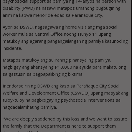
psychosocial support sa pamilya ng 14-anyos na person with
disability (PWD) na nasawi matapos umanong bugbugin ng
anim na kapwa menor de edad sa Parañaque City.
Ayon sa DSWD, nagsagawa ng home visit ang mga social
worker mula sa Central Office noong Hunyo 11 upang
matukoy ang agarang pangangailangan ng pamilya kasunod ng
insidente.
Matapos matukoy ang suliraning pinansyal ng pamilya,
nagbigay ang ahensya ng P10,000 na ayuda para makatulong
sa gastusin sa pagpapalibing ng biktima.
Inendorso rin ng DSWD ang kaso sa Parañaque City Social
Welfare and Development Office (CSWDO) upang matiyak ang
tuloy-tuloy na pagbibigay ng psychosocial interventions sa
nagdadalamhating pamilya.
“We are deeply saddened by this loss and we want to assure
the family that the Department is here to support them