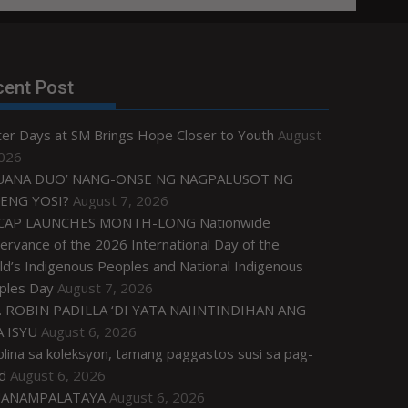
cent Post
ter Days at SM Brings Hope Closer to Youth
August
2026
UANA DUO’ NANG-ONSE NG NAGPALUSOT NG
ENG YOSI?
August 7, 2026
CAP LAUNCHES MONTH-LONG Nationwide
rvance of the 2026 International Day of the
d’s Indigenous Peoples and National Indigenous
ples Day
August 7, 2026
. ROBIN PADILLA ‘DI YATA NAIINTINDIHAN ANG
 ISYU
August 6, 2026
plina sa koleksyon, tamang paggastos susi sa pag-
d
August 6, 2026
ANAMPALATAYA
August 6, 2026