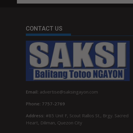
CONTACT US
Email:
advertise@saksingayon.com
Phone: 7757-2769
Address:
#85 Unit F, Scout Rallos St., Brgy. Sacred
Heart, Diliman, Quezon City