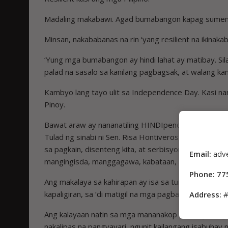
Madaling makabawi. Agad bumabangon kapag sumem
Minsan, nakababanas na rin ‘yang resilient na ikinakabi
‘Yung mga bumabangon ay hindi lahat ay matibay. Si
palad na sasalo sa kanilang pagbagsak, at walang ka
Kambyo lang tayo ulit sa Independence Day. Kasi na
Pinoy.
Bawat araw ay nananatiling HINDIpendence dahil nakag
Tulad ng sinabi ni Sen. Risa Hontiveros, hindi pa g
sa pagkain, disenteng kita, at serbisyong medikal, a
Email:
adv
mangingisda, manggagawa, kabataan, at mga biktima
Phone: 77
Ang makalaya sa kahirapan ay isa sa tunay na simbol
kapaligiran, sa ‘di matigil na mga pagbaha, at higit 
Address:
#
Ang kalayaan natin sa mga mananakop noon ay bunga
nakalipas na pangyayari, ngunit kailangang isabuhay 