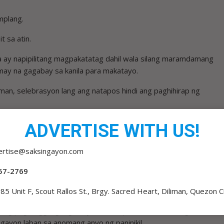
plang.
t sa atin.
la ay napipilitang magpakatatag dahil wala silang maramdamang
may na gagabay sa kanila para makatayo.
man, selebrasyon lang ang natapos hindi ang paghihirap ng
apos pa rin ang mga Pilipino sa iba’t ibang klase ng tanikala.
ADVERTISE WITH US!
anap ang kalayaan kung may milyon-milyong pamilyang kinakapos
t hindi lubos ang ating kalayaan kung ang magsasaka,
ertise@saksingayon.com
 ng sakuna ay napag-iiwanan.
57-2769
o ng kasarinlan. Ang makahulagpos sa nakasusulasok na
sa lahat – korupsyon – ay malinaw na kahulugan ng kalayaan.
85 Unit F, Scout Rallos St., Brgy. Sacred Heart, Diliman, Quezon C
 ng pagtanggi ng mga bayani na mapatahimik. Isa itong
ngayon laban sa anomang anyo ng paninikil.