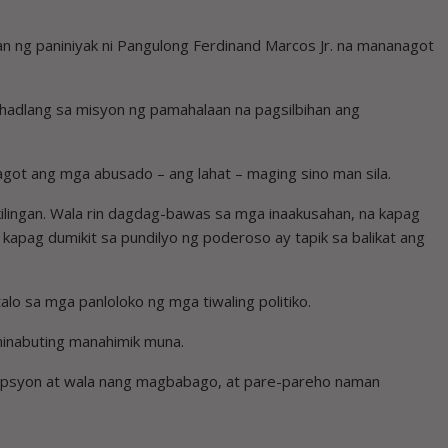
an ng paniniyak ni Pangulong Ferdinand Marcos Jr. na mananagot
hadlang sa misyon ng pamahalaan na pagsilbihan ang
got ang mga abusado – ang lahat – maging sino man sila.
kilingan. Wala rin dagdag-bawas sa mga inaakusahan, na kapag
kapag dumikit sa pundilyo ng poderoso ay tapik sa balikat ang
lo sa mga panloloko ng mga tiwaling politiko.
minabuting manahimik muna.
orupsyon at wala nang magbabago, at pare-pareho naman