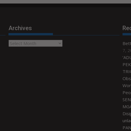
Archives
Re
Archives
Bet
7, 
‘AD
PEK
TRI
Obse
Worl
Peo
SEN
MGA
Disi
unla
PAN