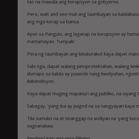
tao na mawala ang korupsyon sa gobyerno.
Pero, wait and see muli ang taumbayan sa kalalabas
ang mga korap sa bansa.
Ayon sa Pangulo, ang laganap na korupsyon ay huma
mamamayan. Tumpak!
Pera ng taumbayan ang kinukurakot kaya dapat mana
Sabi nga, dapat walang pinoprotektahan, walang kini
dumapo sa kabila ay puwede nang kwelyuhan, ngunit 
ibibendisyon.
Kaya dapat maging mapanuri ang publiko, na siyang ta
Sabagay, ‘yung iba ay pagod na sa nangyayari kaya 
Tila sumuko na at tinanggap na andiyan na ‘yang k
nagnanakaw.
Resilient kasi ang mga Pilipino.