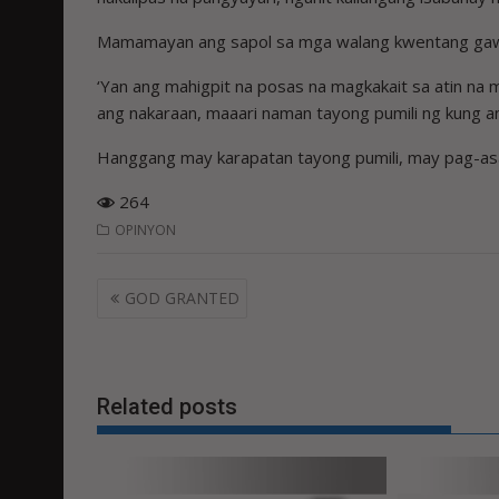
Mamamayan ang sapol sa mga walang kwentang gawa
‘Yan ang mahigpit na posas na magkakait sa atin na 
ang nakaraan, maaari naman tayong pumili ng kung 
Hanggang may karapatan tayong pumili, may pag-as
264
OPINYON
Post
GOD GRANTED
navigation
Related posts