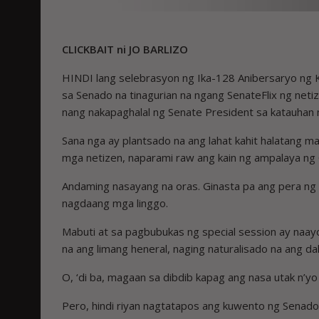
CLICKBAIT ni JO BARLIZO
HINDI lang selebrasyon ng Ika-128 Anibersaryo ng K
sa Senado na tinagurian na ngang SenateFlix ng netiz
nang nakapaghalal ng Senate President sa katauhan n
Sana nga ay plantsado na ang lahat kahit halatang m
mga netizen, naparami raw ang kain ng ampalaya ng 
Andaming nasayang na oras. Ginasta pa ang pera n
nagdaang mga linggo.
Mabuti at sa pagbubukas ng special session ay naay
na ang limang heneral, naging naturalisado na ang da
O, ‘di ba, magaan sa dibdib kapag ang nasa utak n’y
Pero, hindi riyan nagtatapos ang kuwento ng Senado,