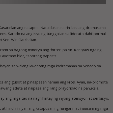
asarinlan ang natapos. Natuldukan na rin kasi ang dramarama
ens. Sarado na ang isyu ng tunggalian sa liderato dahil pormal
i Sen. Win Gatchalian.
arami sa bagong minorya ang ‘bitter’ pa rin. Kantyaw nga ng
Cayetano bloc, “sobrang papait”!
g bayan sa walang kwentang mga kadramahan sa Senado sa
os ang gusot at pinaspasan naman ang kilos. Ayan, na-promote
lawang atleta at naipasa ang ilang prayoridad na panukala.
o ay ang mga tao na naghihintay ng inyong atensyon at serbisyo.
 at hindi rin ‘yan ang katapusan ng hangarin at inaasam ng mga