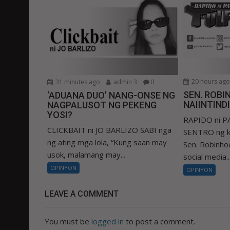
20 hours ag
31 minutes ago
admin 3
0
SEN. ROBIN
‘ADUANA DUO’ NANG-ONSE NG
NAIINTIND
NAGPALUSOT NG PEKENG
YOSI?
RAPIDO ni 
CLICKBAIT ni JO BARLIZO SABI nga
SENTRO ng k
ng ating mga lola, “Kung saan may
Sen. Robinhoo
usok, malamang may...
social media..
OPINYON
OPINYON
LEAVE A COMMENT
You must be
logged in
to post a comment.