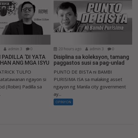
o
admin 3
0
20 hours ago
admin 3
0
 PADILLA ‘DI YATA
Disiplina sa koleksyon, tamang
IHAN ANG MGA ISYU
paggastos susi sa pag-unlad
PATRICK TULFO
PUNTO DE BISTA ni BAMBI
atatawanan ngayon si
PURISIMA ISA sa malaking asset
d (Robin) Padilla sa
ngayon ng Manila city government
.
ay...
OPINYON