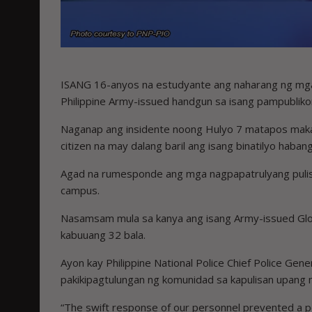
ISANG 16-anyos na estudyante ang naharang ng m
Philippine Army-issued handgun sa isang pampubliko
Naganap ang insidente noong Hulyo 7 matapos maka
citizen na may dalang baril ang isang binatilyo haba
Agad na rumesponde ang mga nagpapatrulyang pulis
campus.
Nasamsam mula sa kanya ang isang Army-issued Glo
kabuuang 32 bala.
Ayon kay Philippine National Police Chief Police Gener
pakikipagtulungan ng komunidad sa kapulisan upang 
“The swift response of our personnel prevented a pot