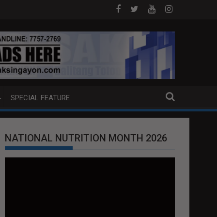
B NA PUMP BOAT SA DAVAO CITY
Sa tulong ng German expertise PNP 
SPECIAL FEATURE
NATIONAL NUTRITION MONTH 2026
Video
Player