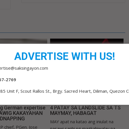
ADVERTISE WITH US!
ertise@saksingayon.com
57-2769
85 Unit F, Scout Rallos St., Brgy. Sacred Heart, Diliman, Quezon C
o
admin 3
0
13 hours ago
admin 3
0
ng German expertise
4 PATAY SA LANDSLIDE SA TS
LAWIG KAKAYAHAN
MAYMAY, HABAGAT
IDNAPPING
MAY apat na katao ang iniulat na
P chief, PGen. Jose
nasawi sanhi ng magkahiwalay na