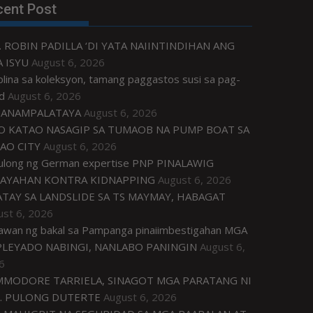
cent Post
. ROBIN PADILLA ‘DI YATA NAIINTINDIHAN ANG
 ISYU
August 6, 2026
plina sa koleksyon, tamang paggastos susi sa pag-
d
August 6, 2026
ANAMPALATAYA
August 6, 2026
O KATAO NASAGIP SA TUMAOB NA PUMP BOAT SA
AO CITY
August 6, 2026
tulong ng German expertise PNP PINALAWIG
AYAHAN KONTRA KIDNAPPING
August 6, 2026
ATAY SA LANDSLIDE SA TS MAYMAY, HABAGAT
ust 6, 2026
awan ng bakal sa Pampanga pinaiimbestigahan MGA
LEYADO NABINGI, NANLABO PANINGIN
August 6,
6
MODORE TARRIELA, SINAGOT MGA PARATANG NI
. PULONG DUTERTE
August 6, 2026