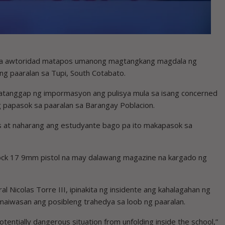
ga awtoridad matapos umanong magtangkang magdala ng
ng paaralan sa Tupi, South Cotabato.
tanggap ng impormasyon ang pulisya mula sa isang concerned
ng papasok sa paaralan sa Barangay Poblacion.
 at naharang ang estudyante bago pa ito makapasok sa
ck 17 9mm pistol na may dalawang magazine na kargado ng
al Nicolas Torre III, ipinakita ng insidente ang kahalagahan ng
maiwasan ang posibleng trahedya sa loob ng paaralan.
entially dangerous situation from unfolding inside the school,”