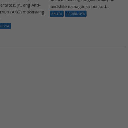
rtatez, Jr., ang Anti-
landslide na naganap bunsod...
Group (AKG) makaraang
BALITA
PROBINSIYA
.
INSIYA