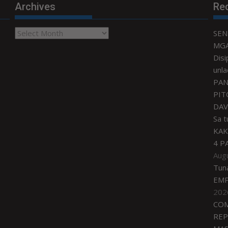
Archives
Re
Archives
SEN
MGA
Disi
unla
PAN
PIT
DAV
Sa 
KAK
4 P
Aug
Tun
EMP
202
COM
REP