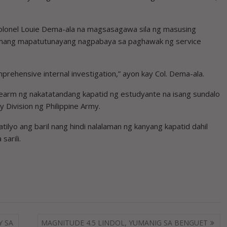
Colonel Louie Dema-ala na magsasagawa sila ng masusing
nomang mapatutunayang nagpabaya sa paghawak ng service
mprehensive internal investigation,” ayon kay Col. Dema-ala.
irearm ng nakatatandang kapatid ng estudyante na isang sundalo
y Division ng Philippine Army.
lyo ang baril nang hindi nalalaman ng kanyang kapatid dahil
sarili.
Y SA
MAGNITUDE 4.5 LINDOL, YUMANIG SA BENGUET