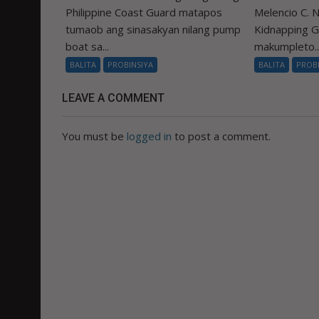
Philippine Coast Guard matapos
Melencio C. Na
tumaob ang sinasakyan nilang pump
Kidnapping 
boat sa...
makumpleto..
BALITA
PROBINSIYA
BALITA
PROB
LEAVE A COMMENT
You must be
logged in
to post a comment.