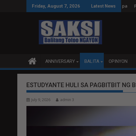
Skip
leksyon, tamang paggastos susi sa pag-unlad
PANANAMPALATAYA
Friday, August 7, 2026
Latest News
to
content
ANNIVERSARY
BALITA
OPINYON
ESTUDYANTE HULI SA PAGBITBIT NG 
July 9, 2026
admin 3