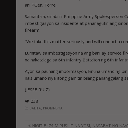
ani PGen. Torre.
Samantala, sinabi ni Philippine Army Spokesperson 
imbestigasyon sa insidente at pananagutin ang si
firearm.
“We take this matter seriously and will conduct a co
Lumitaw sa imbestigasyon na ang baril ay service f
na nakatalaga sa 6th Infantry Battalion ng 6th Infantr
Ayon sa paunang impormasyon, kinuha umano ng binati
nais umano niya itong gamitin bilang pananggalang sa 
(JESSE RUIZ)
238
,
BALITA
PROBINSIYA
Post
HIGIT ₱474-M PUSLIT NA YOSI, NASABAT NG NAV