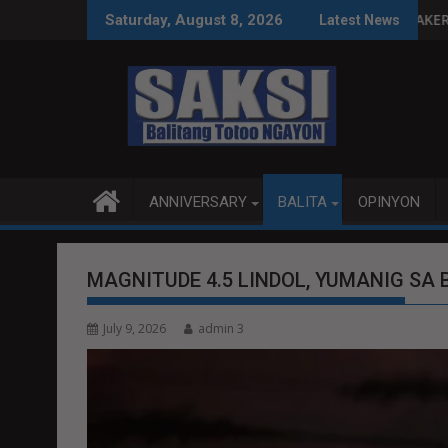
Skip
 IMPLEMENTASYON NG RPVARA
PUBLIKO HINIKAYAT NI SPEAKER DY NA MAKILAHOK SA 
Saturday, August 8, 2026
Latest News
to
content
ANNIVERSARY
BALITA
OPINYON
MAGNITUDE 4.5 LINDOL, YUMANIG SA
July 9, 2026
admin 3