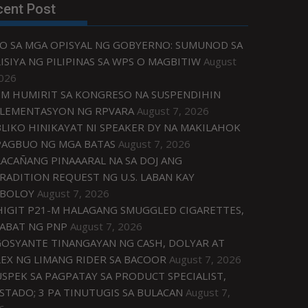
cent Post
O SA MGA OPISYAL NG GOBYERNO: SUMUNOD SA
ISIYA NG PILIPINAS SA WPS O MAGBITIW
August
2026
M HUMIRIT SA KONGRESO NA SUSPENDIHIN
LEMENTASYON NG RPVARA
August 7, 2026
LIKO HINIKAYAT NI SPEAKER DY NA MAKILAHOK
PAGBUO NG MGA BATAS
August 7, 2026
ACAÑANG PINAAARAL NA SA DOJ ANG
RADITION REQUEST NG U.S. LABAN KAY
IBOLOY
August 7, 2026
IGIT P21-M HALAGANG SMUGGLED CIGARETTES,
ABAT NG PNP
August 7, 2026
OSYANTE TINANGAYAN NG CASH, DOLYAR AT
EX NG LIMANG RIDER SA BACOOR
August 7, 2026
USPEK SA PAGPATAY SA PRODUCT SPECIALIST,
STADO; 3 PA TINUTUGIS SA BULACAN
August 7,