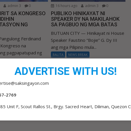
o
admin 3
0
16 hours ago
admin 3
0
IRIT SA KONGRESO
PUBLIKO HINIKAYAT NI
DIHIN
SPEAKER DY NA MAKILAHOK
TASYON NG
SA PAGBUO NG MGA BATAS
BUTUAN CITY — Hinikayat ni House
Pangulong Ferdinand
Speaker Faustino “Bojie” G. Dy III
a Kongreso na
ang mga Pilipino mula...
 ang pagpapatupad ng
BALITA
NEWS BREAK
 Valuation...
 BREAK
ADVERTISE WITH US!
ertise@saksingayon.com
57-2769
85 Unit F, Scout Rallos St., Brgy. Sacred Heart, Diliman, Quezon C