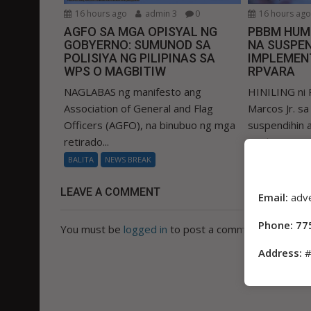
16 hours ago
admin 3
0
16 hours ag
AGFO SA MGA OPISYAL NG
PBBM HUM
GOBYERNO: SUMUNOD SA
NA SUSPEN
POLISIYA NG PILIPINAS SA
IMPLEMEN
WPS O MAGBITIW
RPVARA
NAGLABAS ng manifesto ang
HINILING ni 
Association of General and Flag
Marcos Jr. s
Officers (AGFO), na binubuo ng mga
suspendihin
retirado...
Real Property
BALITA
NEWS BREAK
BALITA
NEWS
LEAVE A COMMENT
Email:
adv
Phone: 77
You must be
logged in
to post a comment.
Address:
#