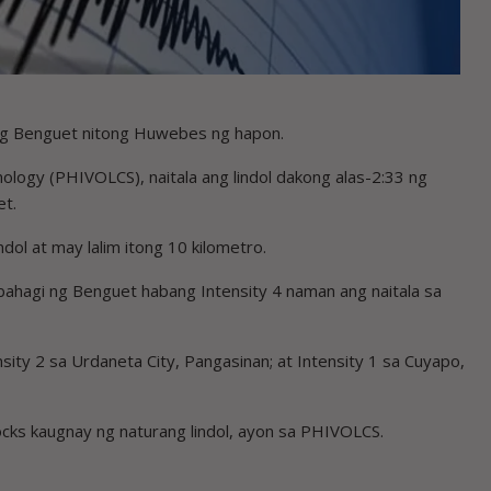
 ng Benguet nitong Huwebes ng hapon.
mology (PHIVOLCS), naitala ang lindol dakong alas-2:33 ng
et.
dol at may lalim itong 10 kilometro.
bahagi ng Benguet habang Intensity 4 naman ang naitala sa
ensity 2 sa Urdaneta City, Pangasinan; at Intensity 1 sa Cuyapo,
ocks kaugnay ng naturang lindol, ayon sa PHIVOLCS.