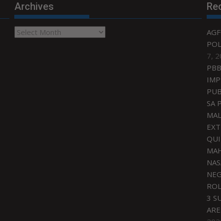
Archives
Re
Archives
AGF
POL
7, 
PBB
IMP
PUB
SA 
MAL
EXT
QU
MAH
NAS
NEG
ROL
3 S
ARE