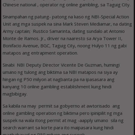
Chinese national , operator ng online gambling, sa Taguig City.
Sinampahan ng patung- patong na kaso ng NBI-Special Action
Unit ang mga suspek na sina Mark Steven Mediamar, na dating
Army captain; Rustico Samarinta, dating sundalo at Antonio
Monte de Ramos. Jr., driver na naaresto sa Arya Tower II,
Bonifacio Avenue, BGC, Taguig City, noong Hulyo 11 ng gabi
matapos ang entrapment operation.
Sinabi NBI Deputy Director Vicente De Guzman, humingi
umano ng tulong ang biktima sa NBI matapos na siya ay
hingan ng P50 milyon at nagbanta pa na ipasasara ang
kanyang 10 online gambling establishment kung hindi
magbibigay.
Sa kabila na may permit sa gobyerno at awtorisado ang
online gambling operation ng biktima pero ipinipilit ng mga
suspek na wala itong permit at mag -aapply umano sila ng
search warrant sa korte para ito maipasara kung hindi
magbabayad ng P50 milyon ang suspek.