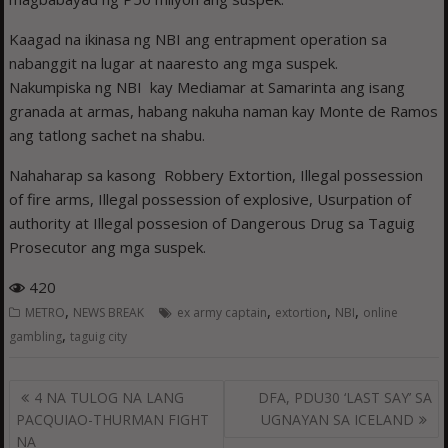
Kaagad na ikinasa ng NBI ang entrapment operation sa
nabanggit na lugar at naaresto ang mga suspek.
Nakumpiska ng NBI kay Mediamar at Samarinta ang isang
granada at armas, habang nakuha naman kay Monte de Ramos
ang tatlong sachet na shabu.
Nahaharap sa kasong Robbery Extortion, Illegal possession
of fire arms, Illegal possession of explosive, Usurpation of
authority at Illegal possesion of Dangerous Drug sa Taguig
Prosecutor ang mga suspek.
420
,
,
,
,
METRO
NEWS BREAK
ex army captain
extortion
NBI
online
,
gambling
taguig city
Post
4 NA TULOG NA LANG
DFA, PDU30 ‘LAST SAY’ SA
navigation
PACQUIAO-THURMAN FIGHT
UGNAYAN SA ICELAND
NA