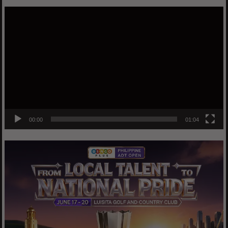
Video
Player
00:00
01:04