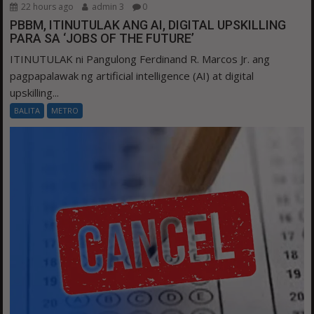
22 hours ago
admin 3
0
PBBM, ITINUTULAK ANG AI, DIGITAL UPSKILLING
PARA SA ‘JOBS OF THE FUTURE’
ITINUTULAK ni Pangulong Ferdinand R. Marcos Jr. ang
pagpapalawak ng artificial intelligence (AI) at digital
upskilling...
BALITA
METRO