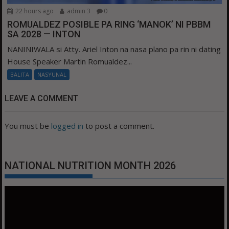
22 hours ago
admin 3
0
ROMUALDEZ POSIBLE PA RING ‘MANOK’ NI PBBM
SA 2028 — INTON
NANINIWALA si Atty. Ariel Inton na nasa plano pa rin ni dating
House Speaker Martin Romualdez...
BALITA
NASYUNAL
LEAVE A COMMENT
You must be
logged in
to post a comment.
NATIONAL NUTRITION MONTH 2026
Video
Player