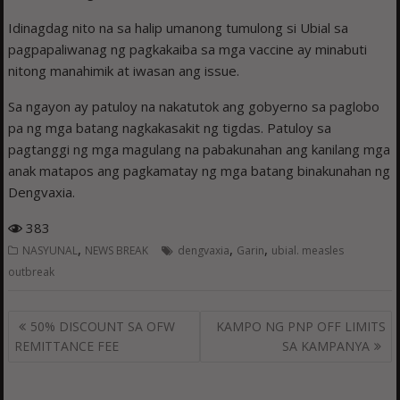
Idinagdag nito na sa halip umanong tumulong si Ubial sa
pagpapaliwanag ng pagkakaiba sa mga vaccine ay minabuti
nitong manahimik at iwasan ang issue.
Sa ngayon ay patuloy na nakatutok ang gobyerno sa paglobo
pa ng mga batang nagkakasakit ng tigdas. Patuloy sa
pagtanggi ng mga magulang na pabakunahan ang kanilang mga
anak matapos ang pagkamatay ng mga batang binakunahan ng
Dengvaxia.
383
,
,
,
NASYUNAL
NEWS BREAK
dengvaxia
Garin
ubial. measles
outbreak
Post
50% DISCOUNT SA OFW
KAMPO NG PNP OFF LIMITS
navigation
REMITTANCE FEE
SA KAMPANYA