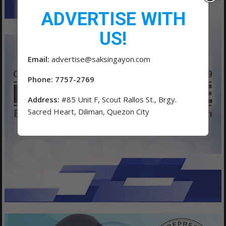
ADVERTISE WITH
US!
Email:
advertise@saksingayon.com
Phone: 7757-2769
Address:
#85 Unit F, Scout Rallos St., Brgy.
Sacred Heart, Diliman, Quezon City