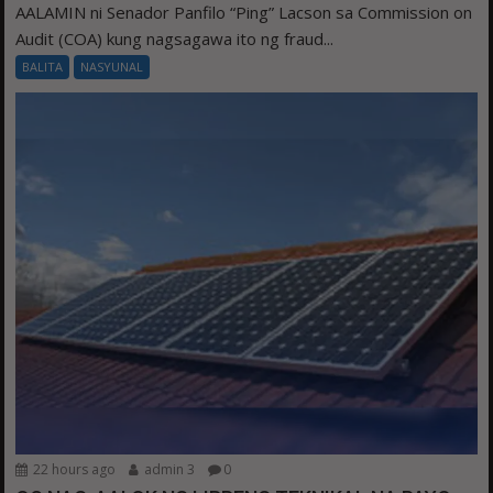
AALAMIN ni Senador Panfilo “Ping” Lacson sa Commission on
Audit (COA) kung nagsagawa ito ng fraud...
BALITA
NASYUNAL
22 hours ago
admin 3
0