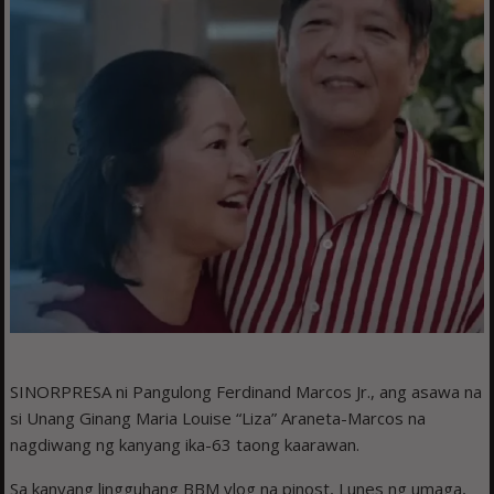
SINORPRESA ni Pangulong Ferdinand Marcos Jr., ang asawa na
si Unang Ginang Maria Louise “Liza” Araneta-Marcos na
nagdiwang ng kanyang ika-63 taong kaarawan.
Sa kanyang lingguhang BBM vlog na pinost, Lunes ng umaga,