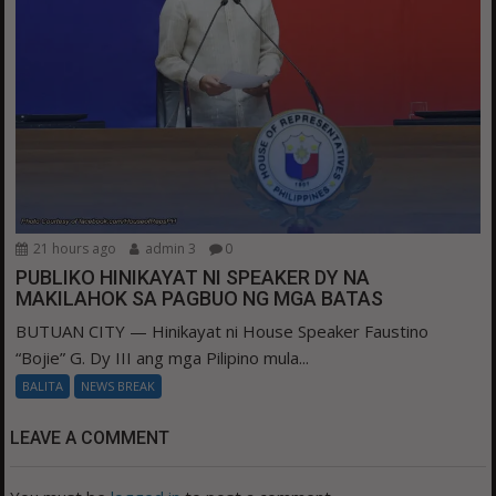
21 hours ago
admin 3
0
PUBLIKO HINIKAYAT NI SPEAKER DY NA
MAKILAHOK SA PAGBUO NG MGA BATAS
BUTUAN CITY — Hinikayat ni House Speaker Faustino
“Bojie” G. Dy III ang mga Pilipino mula...
BALITA
NEWS BREAK
LEAVE A COMMENT