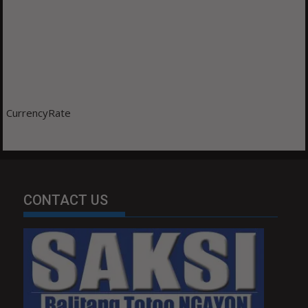
CurrencyRate
CONTACT US