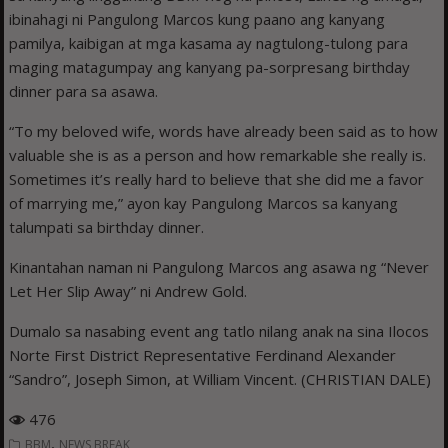
ibinahagi ni Pangulong Marcos kung paano ang kanyang
pamilya, kaibigan at mga kasama ay nagtulong-tulong para
maging matagumpay ang kanyang pa-sorpresang birthday
dinner para sa asawa.
“To my beloved wife, words have already been said as to how
valuable she is as a person and how remarkable she really is.
Sometimes it’s really hard to believe that she did me a favor
of marrying me,” ayon kay Pangulong Marcos sa kanyang
talumpati sa birthday dinner.
Kinantahan naman ni Pangulong Marcos ang asawa ng “Never
Let Her Slip Away” ni Andrew Gold.
Dumalo sa nasabing event ang tatlo nilang anak na sina Ilocos
Norte First District Representative Ferdinand Alexander
“Sandro”, Joseph Simon, at William Vincent. (CHRISTIAN DALE)
476
,
BBM
NEWS BREAK