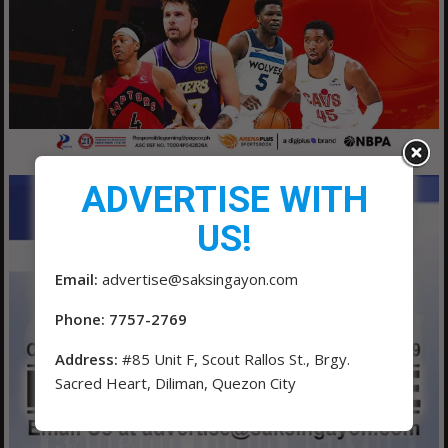
ADVERTISE WITH
US!
Email:
advertise@saksingayon.com
Phone: 7757-2769
Address:
#85 Unit F, Scout Rallos St., Brgy.
Sacred Heart, Diliman, Quezon City