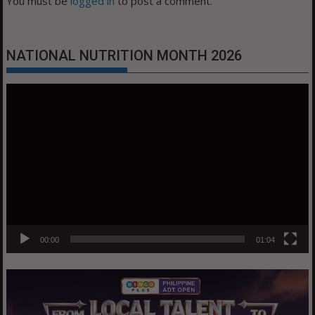
You must be
logged in
to post a comment.
NATIONAL NUTRITION MONTH 2026
Video
Player
00:00
01:04