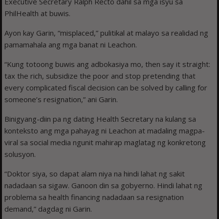
Executive Secretary Ralph Recto dahil sa mga isyu sa
PhilHealth at buwis.
Ayon kay Garin, “misplaced,” pulitikal at malayo sa realidad ng
pamamahala ang mga banat ni Leachon.
“Kung totoong buwis ang adbokasiya mo, then say it straight:
tax the rich, subsidize the poor and stop pretending that
every complicated fiscal decision can be solved by calling for
someone’s resignation,” ani Garin.
Binigyang-diin pa ng dating Health Secretary na kulang sa
konteksto ang mga pahayag ni Leachon at madaling magpa-
viral sa social media ngunit mahirap maglatag ng konkretong
solusyon.
“Doktor siya, so dapat alam niya na hindi lahat ng sakit
nadadaan sa sigaw. Ganoon din sa gobyerno. Hindi lahat ng
problema sa health financing nadadaan sa resignation
demand,” dagdag ni Garin.