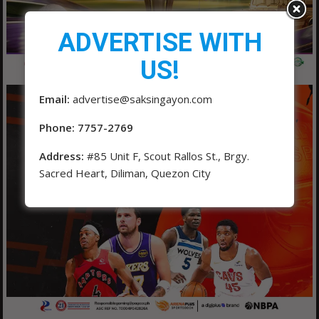
ADVERTISE WITH
US!
Email:
advertise@saksingayon.com
Phone: 7757-2769
Address:
#85 Unit F, Scout Rallos St., Brgy.
Sacred Heart, Diliman, Quezon City