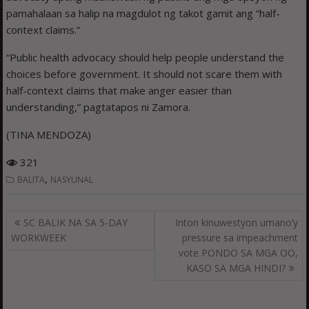
pamahalaan sa halip na magdulot ng takot gamit ang “half-
context claims.”
“Public health advocacy should help people understand the
choices before government. It should not scare them with
half-context claims that make anger easier than
understanding,” pagtatapos ni Zamora.
(TINA MENDOZA)
321
,
BALITA
NASYUNAL
Post
SC BALIK NA SA 5-DAY
Inton kinuwestyon umano’y
navigation
WORKWEEK
pressure sa impeachment
vote PONDO SA MGA OO,
KASO SA MGA HINDI?