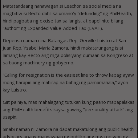
Matatandaang nanawagan si Leachon sa social media na
magbitiw si Recto dahil sa umano’y “defunding” ng PhilHealth,
hindi pagbaba ng excise tax sa langis, at papel nito bilang
“author” ng Expanded Value-Added Tax (EVAT).
Depensa naman nina Batangas Rep. Gerville Luistro at San
Juan Rep. Ysabel Maria Zamora, hindi makatarungang isisi
lamang kay Recto ang mga polisiyang dumaan sa Kongreso at
sa buong machinery ng gobyerno.
“Calling for resignation is the easiest line to throw kapag ayaw
mong harapin ang mahirap na bahagi ng pamamahala,” ayon
kay Luistro.
Giit pa niya, mas mahalagang tutukan kung paano mapapalakas
ang PhilHealth benefits kaysa gawing “personality attack” ang
usapin.
Sinabi naman ni Zamora na dapat makatulong ang public health
advocacy upang maunawaan ng publiko ang mga opsyon ng