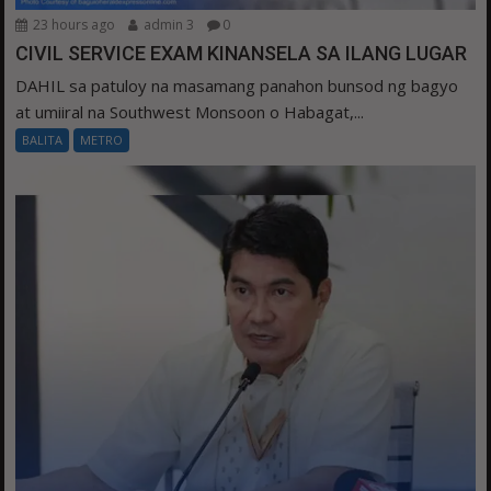
23 hours ago
admin 3
0
CIVIL SERVICE EXAM KINANSELA SA ILANG LUGAR
DAHIL sa patuloy na masamang panahon bunsod ng bagyo
at umiiral na Southwest Monsoon o Habagat,...
BALITA
METRO