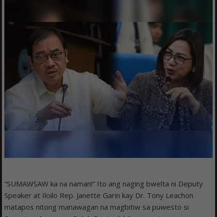
“SUMAWSAW ka na naman!” Ito ang naging bwelta ni Deputy
Speaker at Iloilo Rep. Janette Garin kay Dr. Tony Leachon
matapos nitong manawagan na magbitiw sa puwesto si