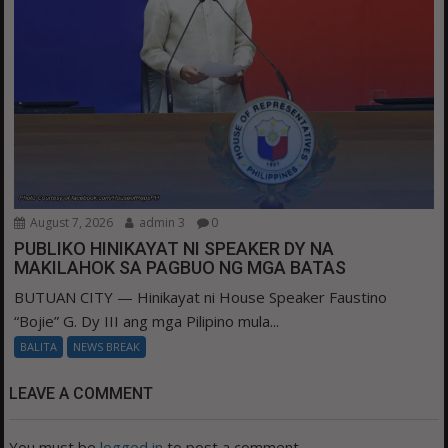
August 7, 2026
admin 3
0
PUBLIKO HINIKAYAT NI SPEAKER DY NA
MAKILAHOK SA PAGBUO NG MGA BATAS
BUTUAN CITY — Hinikayat ni House Speaker Faustino
“Bojie” G. Dy III ang mga Pilipino mula...
BALITA
NEWS BREAK
LEAVE A COMMENT
You must be
logged in
to post a comment.