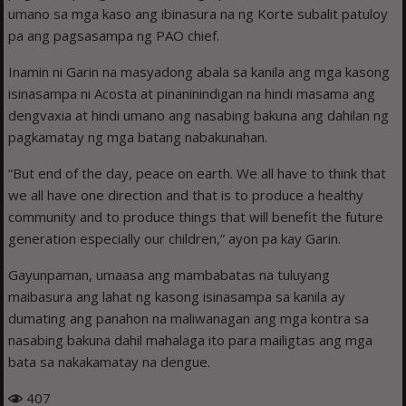
umano sa mga kaso ang ibinasura na ng Korte subalit patuloy
pa ang pagsasampa ng PAO chief.
Inamin ni Garin na masyadong abala sa kanila ang mga kasong
isinasampa ni Acosta at pinaninindigan na hindi masama ang
dengvaxia at hindi umano ang nasabing bakuna ang dahilan ng
pagkamatay ng mga batang nabakunahan.
“But end of the day, peace on earth. We all have to think that
we all have one direction and that is to produce a healthy
community and to produce things that will benefit the future
generation especially our children,” ayon pa kay Garin.
Gayunpaman, umaasa ang mambabatas na tuluyang
maibasura ang lahat ng kasong isinasampa sa kanila ay
dumating ang panahon na maliwanagan ang mga kontra sa
nasabing bakuna dahil mahalaga ito para mailigtas ang mga
bata sa nakakamatay na dengue.
407