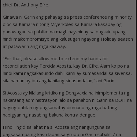
chief Dr. Anthony Efre.
Ginawa ni Garin ang pahayag sa press conference ng minority
bloc sa Kamara nitong Miyerkoles sa Kamara kasabay ng
panawagan sa publiko na maghinay-hinay sa pagkain upang
hindi maikompromisyo ang kalusugan ngayong Holiday season
at patawarin ang mga kaaway.
“For that, please allow me to extend my hands for
reconciliation kay Percida Acosta, kay Dr. Efre. Alam ko po na
hindi kami nagkakasundo dahil kami ay sumasandal sa siyensa,
sila naman ay iba ang kanilang sinasandalan,” ani Garin
Si Acosta ay kilalang kritiko ng Dengvaxia na inimplementa ng
nakaraang administrasyon lalo sa panahon ni Garin sa DOH na
naging dahilan ng pagkamatay diumano ng mga batang
nabigyan ng nasabing bakuna kontra dengue.
Hindi lingid sa lahat na si Acosta ang nangunguna sa
pagsasampa ng kaso laban sa grupo ni Garin subalit 7 na