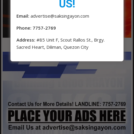
US!
Email:
advertise@saksingayon.com
Phone: 7757-2769
Address:
#85 Unit F, Scout Rallos St., Brgy.
Sacred Heart, Diliman, Quezon City